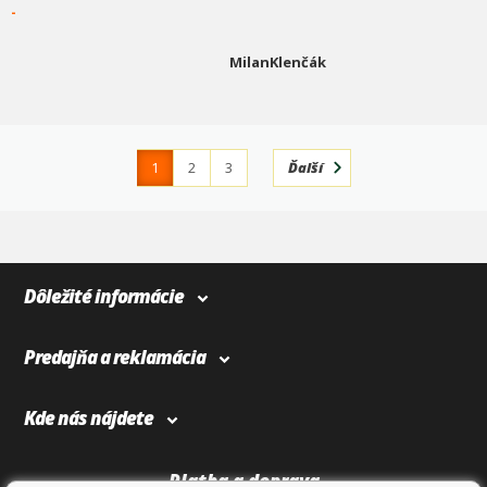
-
MilanKlenčák
1
2
3
Ďalší
4
366
Dôležité informácie
Predajňa a reklamácia
Kde nás nájdete
Platba a doprava