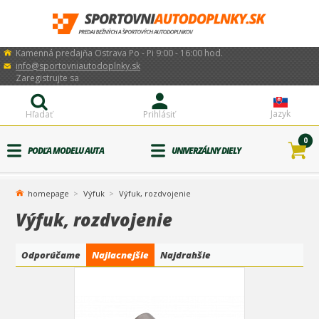
Kamenná predajňa Ostrava Po - Pi 9:00 - 16:00 hod.
info@sportovniautodoplnky.sk
Zaregistrujte sa
Jazyk
Hľadať
Prihlásiť
0
PODĽA MODELU AUTA
UNIVERZÁLNY DIELY
homepage
Výfuk
Výfuk, rozdvojenie
Výfuk, rozdvojenie
Odporúčame
Najlacnejšie
Najdrahšie