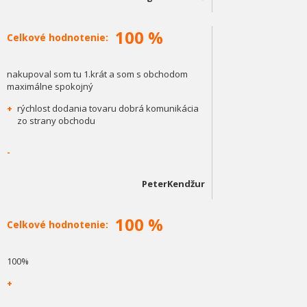
100 %
Celkové hodnotenie:
nakupoval som tu 1.krát a som s obchodom
maximálne spokojný
+
rýchlost dodania tovaru dobrá komunikácia
zo strany obchodu
-
PeterKendžur
100 %
Celkové hodnotenie:
100%
+