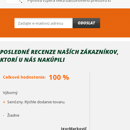
Plynová vzpera veka batožinového priestoru Ei
ODOSLAT
POSLEDNÉ RECENZE NAŠÍCH ZÁKAZNÍKOV,
KTORÍ U NÁS NAKÚPILI
100 %
Celkové hodnotenie:
Výborný
+
Seriózny. Rýchle dodanie tovaru.
-
Žiadne
IgorMarkovič