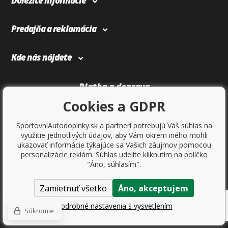
Dôležité informácie
Predajňa a reklamácia
Kde nás nájdete
Platba a doprava
Cookies a GDPR
SportovniAutodoplnky.sk a partneri potrebujú Váš súhlas na
využitie jednotlivých údajov, aby Vám okrem iného mohli
ukazovať informácie týkajúce sa Vašich záujmov pomocou
personalizácie reklám. Súhlas udelíte kliknutím na políčko
"Áno, súhlasím".
Zamietnuť všetko
Áno, akceptujem
Copyright © 2017
Sportovniautodoplnky.cz
- Tuning shop, športové
autodoplnky, tuning auta. Všetky práva vyhradené.
Podrobné nastavenia s vysvetlením
Súkromie
Ecommerce solutions
BINARGON.cz