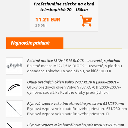
Profesionálne stierka na okná
teleskopická 70 - 130cm
11.21 EUR
2-5 DNI
Najnovšie pridané
Poistné matice M12x1,5 M-BLOCK – uzavreté, s plochou
dosadacou plochou a podložkou, na kľúč 19/21
Poistné matice M12x1,5 M-BLOCK – uzavreté, s plochou
dosadacou plochou a podložkou, na kľúč 19/21 K
Ofuky predných okien Volvo V70 / XC70 II (2000–2007) –
dymové, sada 2 ks
Ofuky predných okien Volvo V70 / XC70 II (2000–2007) –
dymové, sada 2 ks Kvalitné ofuky predných oki
Plynová vzpera veka batožinového priestoru 631/230 mm
Plynová vzpera veka batožinového priestoru 631/230 mm
Plynová vzpera veka batožinového priestoru Ei
Plynová vzpera veka batožinového priestoru 515/196 mm