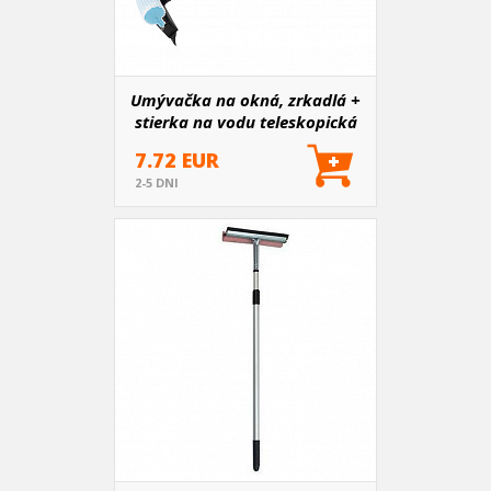
Umývačka na okná, zrkadlá +
stierka na vodu teleskopická
hliníková 59/100 cm
7.72 EUR
2-5 DNI