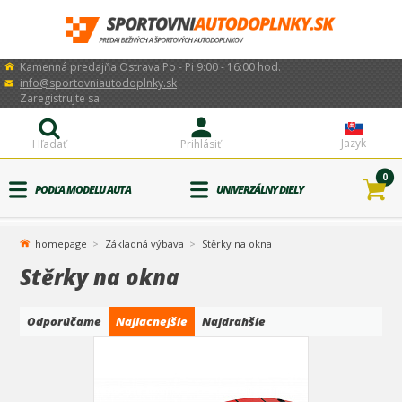
Kamenná predajňa Ostrava Po - Pi 9:00 - 16:00 hod.
info@sportovniautodoplnky.sk
Zaregistrujte sa
Jazyk
Hľadať
Prihlásiť
0
PODĽA MODELU AUTA
UNIVERZÁLNY DIELY
homepage
Základná výbava
Stěrky na okna
Stěrky na okna
Odporúčame
Najlacnejšie
Najdrahšie