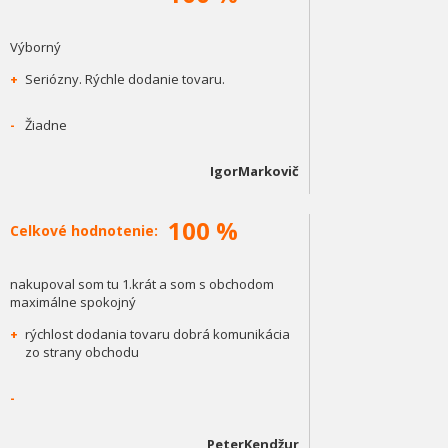
Výborný
+
Seriózny. Rýchle dodanie tovaru.
-
Žiadne
IgorMarkovič
100 %
Celkové hodnotenie:
nakupoval som tu 1.krát a som s obchodom
maximálne spokojný
+
rýchlost dodania tovaru dobrá komunikácia
zo strany obchodu
-
PeterKendžur