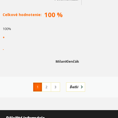
100 %
Celkové hodnotenie:
100%
+
-
MilanKlenčák
1
2
3
Ďalší
4
366