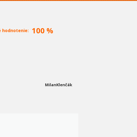
100 %
é hodnotenie:
MilanKlenčák