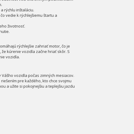
m.
 rýchlu inštaláciu.
čo vedie k rýchlejšiemu štartu a
eho životnosť.
nutie.
áhajú rýchlejšie zahriať motor, čo je
, že kúrenie vozidla začne hriať skôr. S
ie vozidla.
ty Vášho vozidla počas zimných mesiacov.
 riešením pre každého, kto chce svojmu
u a užite si pokojnejšiu a teplejšiu jazdu