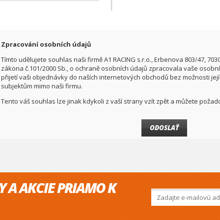
Zpracování osobních údajů
Tímto udělujete souhlas naši firmě A1 RACING s.r.o., Erbenova 803/47, 703
zákona č.101/2000 Sb., o ochraně osobních údajů zpracovala vaše osobní 
přijetí vaši objednávky do naších internetových obchodů bez možnosti jej
subjektům mimo naši firmu.
Tento váš souhlas lze jinak kdykoli z vaší strany vzít zpět a můžete pož
Y A AKCIE PRIAMO K