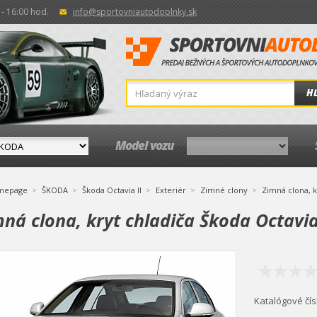
- 16:00 hod.
info@sportovniautodoplnky.sk
H
Model vozu
mepage
ŠKODA
Škoda Octavia II
Exteriér
Zimné clony
Zimná clona, k
ná clona, kryt chladiča Škoda Octavia
Katalógové čís