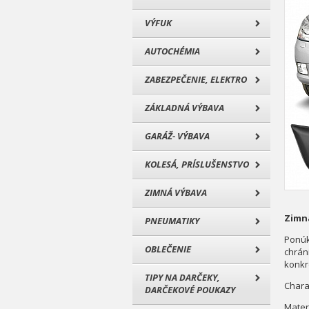
VÝFUK
AUTOCHÉMIA
ZABEZPEČENIE, ELEKTRO
ZÁKLADNÁ VÝBAVA
GARÁŽ- VÝBAVA
KOLESÁ, PRÍSLUŠENSTVO
ZIMNÁ VÝBAVA
Zimná
PNEUMATIKY
Ponúk
OBLEČENIE
chrán
konkr
TIPY NA DARČEKY,
Charak
DARČEKOVÉ POUKAZY
Mater