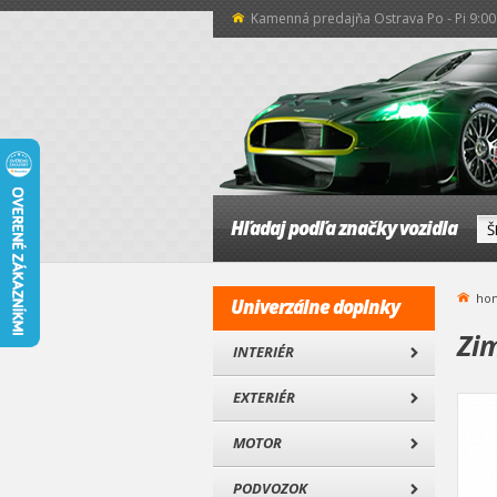
Kamenná predajňa Ostrava Po - Pi 9:00 
Hľadaj podľa značky vozidla
ho
Univerzálne doplnky
Zim
INTERIÉR
EXTERIÉR
MOTOR
PODVOZOK