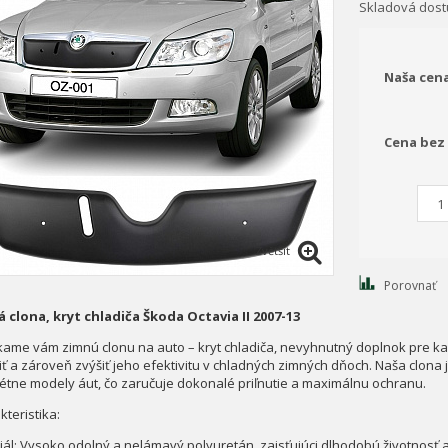
Skladová dos
Naša cen
Cena bez
Zvětšit
Porovnať
 clona, kryt chladiča Škoda Octavia II 2007-13
ame vám zimnú clonu na auto – kryt chladiča, nevyhnutný doplnok pre kaž
iť a zároveň zvýšiť jeho efektivitu v chladných zimných dňoch. Naša clona
étne modely áut, čo zaručuje dokonalé priľnutie a maximálnu ochranu.
teristika:
iál: Vysoko odolný a nelámavý polyuretán, zaisťujúci dlhodobú životnos