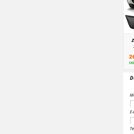
Z
2
SK
D
Me
E-
Te