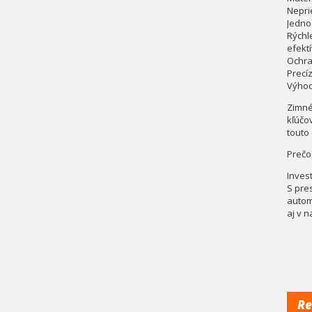
Nepri
Jedno
Rýchl
efekt
Ochra
Precí
Výhod
Zimné
kľúčov
touto
Prečo
Inves
S pre
autom
aj v n
Re