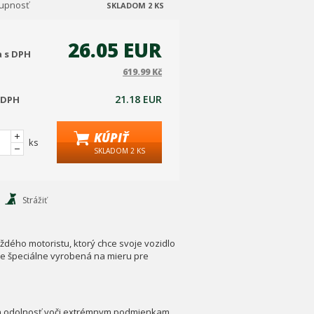
tupnosť
SKLADOM 2 KS
26.05 EUR
a s DPH
619.99 Kč
21.18 EUR
 DPH
KÚPIŤ
ks
SKLADOM 2 KS
Strážiť
dého motoristu, ktorý chce svoje vozidlo
 je špeciálne vyrobená na mieru pre
ť a odolnosť voči extrémnym podmienkam.