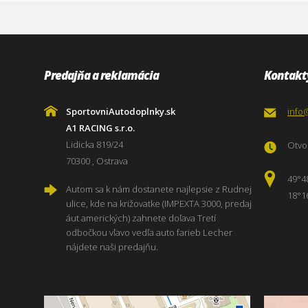
Predajňa a reklamácia
Kontakt
SportovniAutodoplnky.sk
info
A1 RACING s.r.o.
Lidicka 819/24
Otvor
70300 , Ostrava
49°4
Autom sa k nám dostanete najlepsie z Rudnej
18°1
ulice, kde na križovatke (IMPEXTA 3000, predaj
áut amerických) zahnete doľava Tretí
odbočkou vľavo vedľa auto farieb Lecher
nájdete naši predajňu.