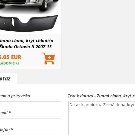
imná clona, kryt chladiča
Škoda Octavia II 2007-13
6.05 EUR
LADOM 2 KS
otaz
no a priezvisko
Text k dotazu -
Zimná clona, kryt c
mail *
lefon *