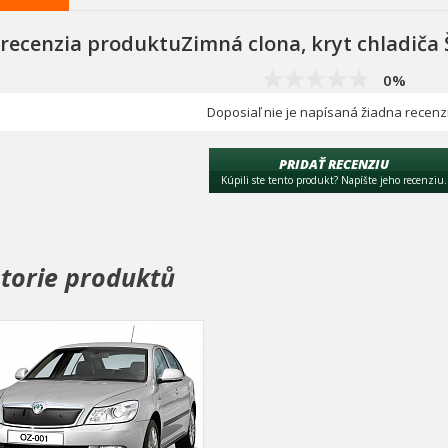
recenzia produktuZimná clona, kryt chladiča 
0%
Doposiaľ nie je napísaná žiadna recenz
PRIDAŤ RECENZIU
Kúpili ste tento produkt? Napíšte jeho recenziu.
storie produktů