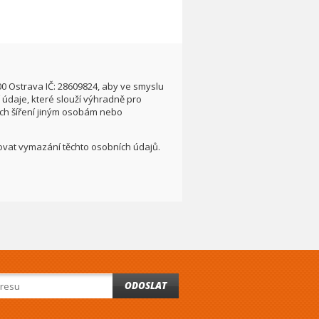
00 Ostrava IČ: 28609824, aby ve smyslu
údaje, které slouží výhradně pro
ích šíření jiným osobám nebo
adovat vymazání těchto osobních údajů.
ODOSLAT