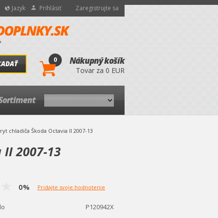
Jazyk
Prihlásiť
Zaregistrujte sa
0
Nákupný košík
ĽADAŤ
Tovar za 0 EUR
Sortiment
ryt chladiča Škoda Octavia II 2007-13
 II 2007-13
0%
Pridajte svoje hodnotenie
lo
P120942X