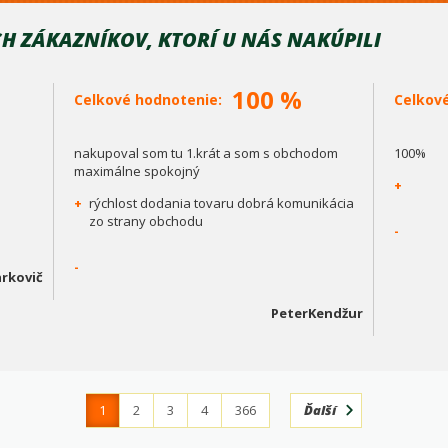
H ZÁKAZNÍKOV, KTORÍ U NÁS NAKÚPILI
100 %
Celkové hodnotenie:
Celkov
nakupoval som tu 1.krát a som s obchodom
100%
maximálne spokojný
+
+
rýchlost dodania tovaru dobrá komunikácia
zo strany obchodu
-
-
rkovič
PeterKendžur
1
2
3
4
366
Ďalší