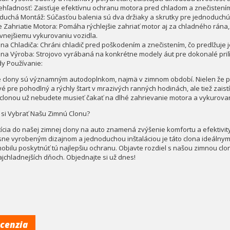
ehľadnosť: Zaisťuje efektívnu ochranu motora pred chladom a znečistení
duchá Montáž: Súčasťou balenia sú dva držiaky a skrutky pre jednoduchú a
e Zahriatie Motora: Pomáha rýchlejšie zahriať motor aj za chladného rána, 
ívnejšiemu vykurovaniu vozidla.
na Chladiča: Chráni chladič pred poškodením a znečistením, čo predlžuje j
zna Výroba: Strojovo vyrábaná na konkrétne modely áut pre dokonalé priľ
y Používanie:
 clony sú významným autodoplnkom, najmä v zimnom období. Nielen že pom
é pre pohodlný a rýchly štart v mrazivých ranných hodinách, ale tiež zaistí
 clonou už nebudete musieť čakať na dlhé zahrievanie motora a vykurovan
 si Vybrať Našu Zimnú Clonu?
tícia do našej zimnej clony na auto znamená zvýšenie komfortu a efektivi
sne vyrobeným dizajnom a jednoduchou inštaláciou je táto clona ideálnym
obilu poskytnúť tú najlepšiu ochranu. Objavte rozdiel s našou zimnou clono
ajchladnejších dňoch. Objednajte si už dnes!
cenzia