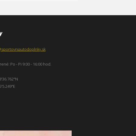
y
@sportovniautodoplnky.sk
ené: Po - Pi 9:00 - 16:00 hod.
8'36.762"N
6'5.249"E