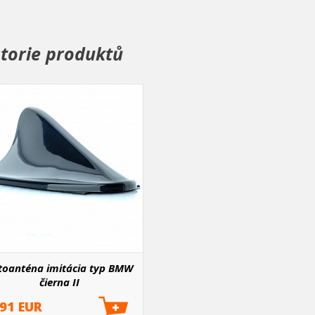
storie produktů
toanténa imitácia typ BMW
čierna II
.91 EUR