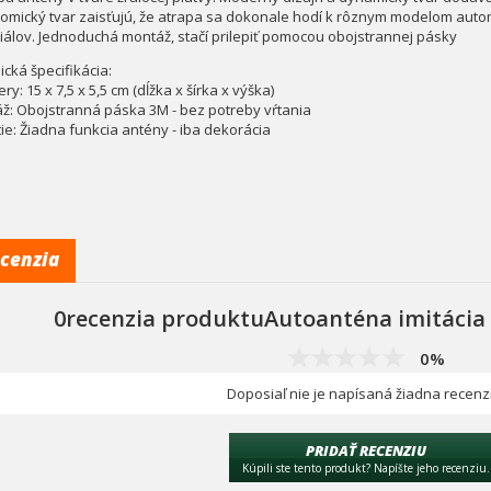
omický tvar zaisťujú, že atrapa sa dokonale hodí k rôznym modelom auto
iálov. Jednoduchá montáž, stačí prilepiť pomocou obojstrannej pásky
cká špecifikácia:
y: 15 x 7,5 x 5,5 cm (dĺžka x šírka x výška)
ž: Obojstranná páska 3M - bez potreby vŕtania
tie: Žiadna funkcia antény - iba dekorácia
cenzia
0recenzia produktuAutoanténa imitácia 
0%
Doposiaľ nie je napísaná žiadna recenz
PRIDAŤ RECENZIU
Kúpili ste tento produkt? Napíšte jeho recenziu.