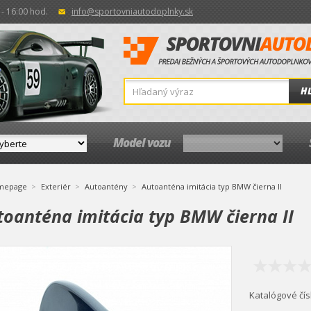
- 16:00 hod.
info@sportovniautodoplnky.sk
H
Model vozu
mepage
Exteriér
Autoantény
Autoanténa imitácia typ BMW čierna II
toanténa imitácia typ BMW čierna II
Katalógové čís