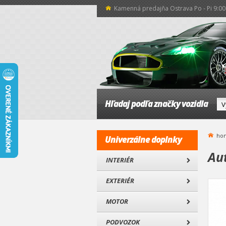
Kamenná predajňa Ostrava Po - Pi 9:00 
Hľadaj podľa značky vozidla
ho
Univerzálne doplnky
Au
INTERIÉR
EXTERIÉR
MOTOR
PODVOZOK