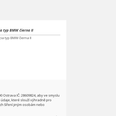
a typ BMW čierna II
00 Ostrava IČ: 28609824, aby ve smyslu
údaje, které slouží výhradně pro
ích šíření jiným osobám nebo