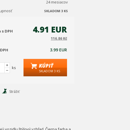
24 mesiacov
tupnosť
SKLADOM 3 KS
4.91 EUR
a s DPH
116.86 Kč
3.99 EUR
 DPH
KÚPIŤ
ks
SKLADOM 3 KS
Strážiť
ú vozidlu štýlový vzhľad. Čierna farba a