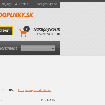
Jazyk
Prihlásiť
Zaregistrujte sa
0
Nákupný košík
ĽADAŤ
Tovar za 0 EUR
Sortiment
0%
Pridajte svoje hodnotenie
lo
P121351X