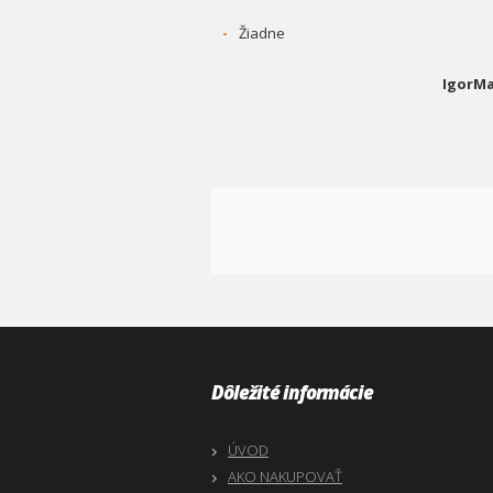
-
Žiadne
IgorMa
Dôležité informácie
ÚVOD
AKO NAKUPOVAŤ