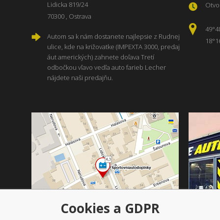
Lidicka 819/24
Otvor
70300 , Ostrava
49°4
Autom sa k nám dostanete najlepsie z Rudnej
18°1
ulice, kde na križovatke (IMPEXTA 3000, predaj
áut amerických) zahnete doľava Tretí
odbočkou vľavo vedľa auto farieb Lecher
nájdete naši predajňu.
Cookies a GDPR