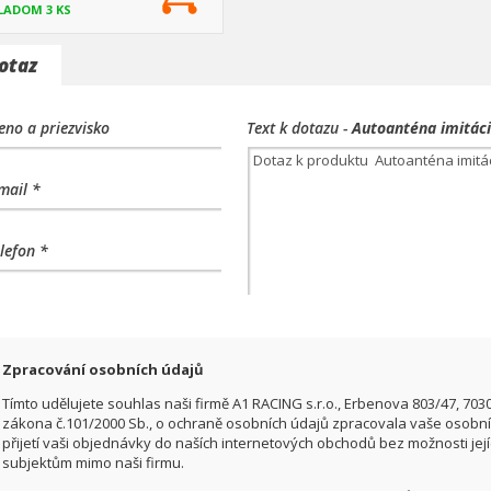
LADOM 3 KS
otaz
no a priezvisko
Text k dotazu -
Autoanténa imitáci
mail *
lefon *
Zpracování osobních údajů
Tímto udělujete souhlas naši firmě A1 RACING s.r.o., Erbenova 803/47, 703
zákona č.101/2000 Sb., o ochraně osobních údajů zpracovala vaše osobní 
přijetí vaši objednávky do naších internetových obchodů bez možnosti jej
subjektům mimo naši firmu.