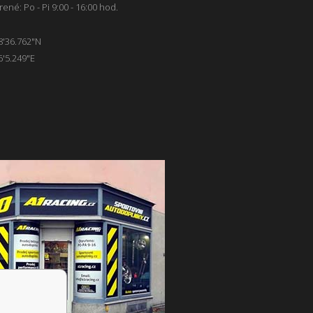
ené: Po - Pi 9:00 - 16:00 hod.
8'36.762"N
6'5.249"E