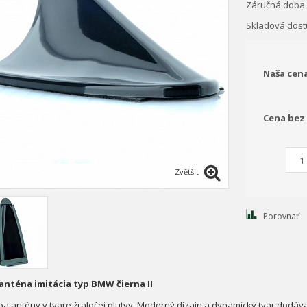
Záručná doba
Skladová dos
Naša cen
Cena bez
Zvětšit
Porovnať
nténa imitácia typ BMW čierna II
pa antény v tvare žraločej plutvy. Moderný dizajn a dynamický tvar dodávaj