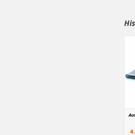
Hi
Au
4