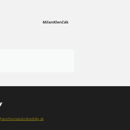
MilanKlenčák
y
@sportovniautodoplnky.sk