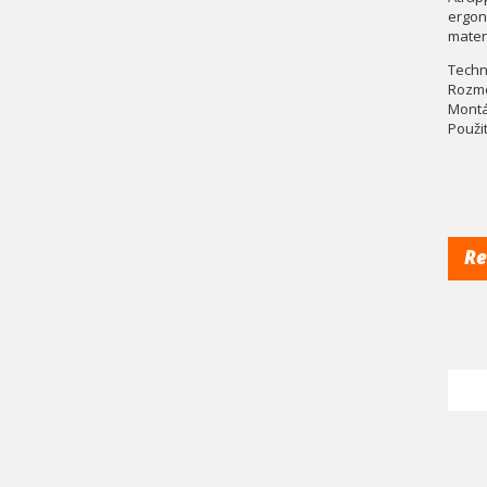
ergon
mater
Techni
Rozmer
Montá
Použi
Re