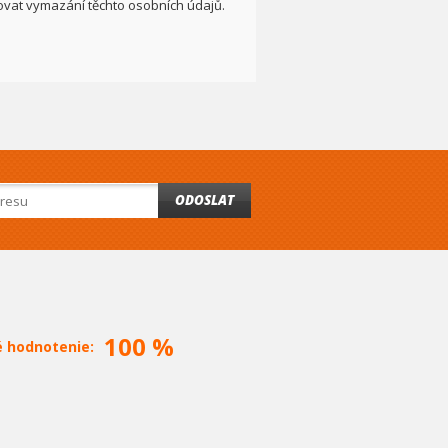
adovat vymazání těchto osobních údajů.
ODOSLAT
100 %
é hodnotenie: