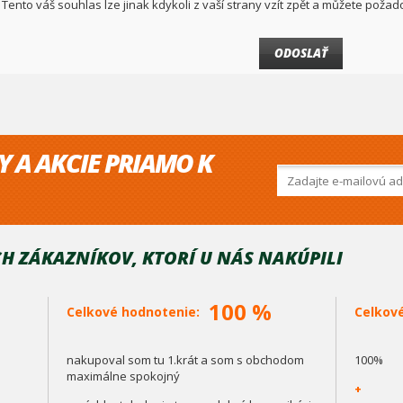
Tento váš souhlas lze jinak kdykoli z vaší strany vzít zpět a můžete pož
Y A AKCIE PRIAMO K
H ZÁKAZNÍKOV, KTORÍ U NÁS NAKÚPILI
100 %
Celkové hodnotenie:
Celkov
nakupoval som tu 1.krát a som s obchodom
100%
maximálne spokojný
+