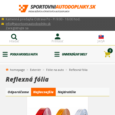
Kamenná predajňa Ostrava Po - Pi 9:00 - 16:00 hod.
info@sportovniautodoplnky.sk
Zaregistrujte sa
Jazyk
Hľadať
Prihlásiť
0
PODĽA MODELU AUTA
UNIVERZÁLNY DIELY
homepage
Exteriér
Fólie na auto
Reflexná fólia
Reflexná fólia
Odporúčame
Najlacnejšie
Najdrahšie