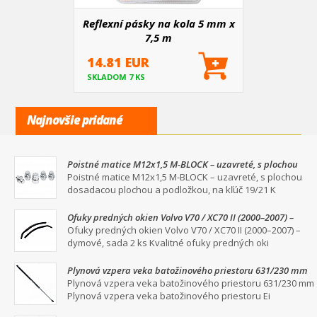
Reflexní pásky na kola 5 mm x
7,5 m
14.81 EUR
SKLADOM 7 KS
Najnovšie pridané
Poistné matice M12x1,5 M-BLOCK – uzavreté, s plochou
dosadacou plochou a podložkou, na kľúč 19/21
Poistné matice M12x1,5 M-BLOCK – uzavreté, s plochou
dosadacou plochou a podložkou, na kľúč 19/21 K
Ofuky predných okien Volvo V70 / XC70 II (2000–2007) –
dymové, sada 2 ks
Ofuky predných okien Volvo V70 / XC70 II (2000–2007) –
dymové, sada 2 ks Kvalitné ofuky predných oki
Plynová vzpera veka batožinového priestoru 631/230 mm
Plynová vzpera veka batožinového priestoru 631/230 mm
Plynová vzpera veka batožinového priestoru Ei