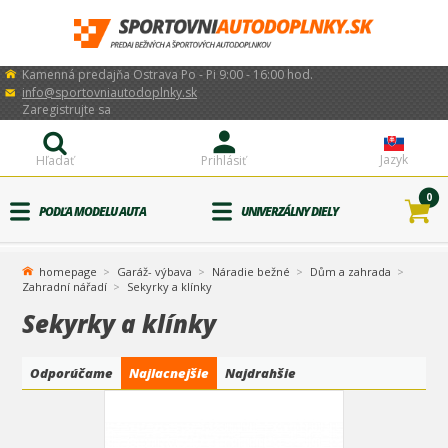
Kamenná predajňa Ostrava Po - Pi 9:00 - 16:00 hod.
info@sportovniautodoplnky.sk
Zaregistrujte sa
Jazyk
Hľadať
Prihlásiť
0
PODĽA MODELU AUTA
UNIVERZÁLNY DIELY
homepage
Garáž- výbava
Náradie bežné
Dům a zahrada
Zahradní nářadí
Sekyrky a klínky
Sekyrky a klínky
Odporúčame
Najlacnejšie
Najdrahšie