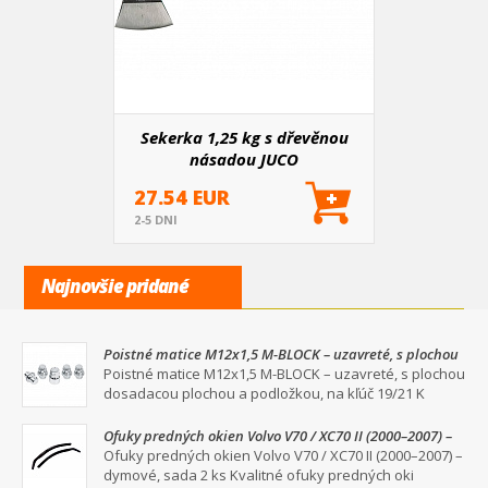
Sekerka 1,25 kg s dřevěnou
násadou JUCO
27.54 EUR
2-5 DNI
Najnovšie pridané
Poistné matice M12x1,5 M-BLOCK – uzavreté, s plochou
dosadacou plochou a podložkou, na kľúč 19/21
Poistné matice M12x1,5 M-BLOCK – uzavreté, s plochou
dosadacou plochou a podložkou, na kľúč 19/21 K
Ofuky predných okien Volvo V70 / XC70 II (2000–2007) –
dymové, sada 2 ks
Ofuky predných okien Volvo V70 / XC70 II (2000–2007) –
dymové, sada 2 ks Kvalitné ofuky predných oki