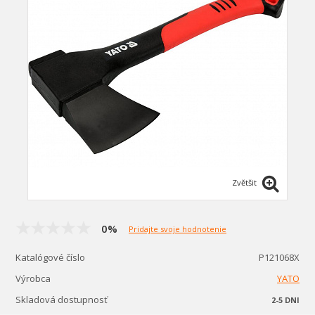
Zvětšit
0%
Pridajte svoje hodnotenie
Katalógové číslo
P121068X
Výrobca
YATO
Skladová dostupnosť
2-5 DNI