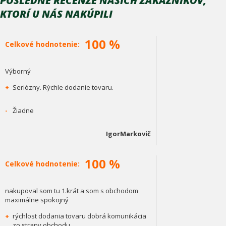
POSLEDNÉ RECENZE NAŠÍCH ZÁKAZNÍKOV,
KTORÍ U NÁS NAKÚPILI
100 %
Celkové hodnotenie:
Výborný
+
Seriózny. Rýchle dodanie tovaru.
-
Žiadne
IgorMarkovič
100 %
Celkové hodnotenie:
nakupoval som tu 1.krát a som s obchodom
maximálne spokojný
+
rýchlost dodania tovaru dobrá komunikácia
zo strany obchodu