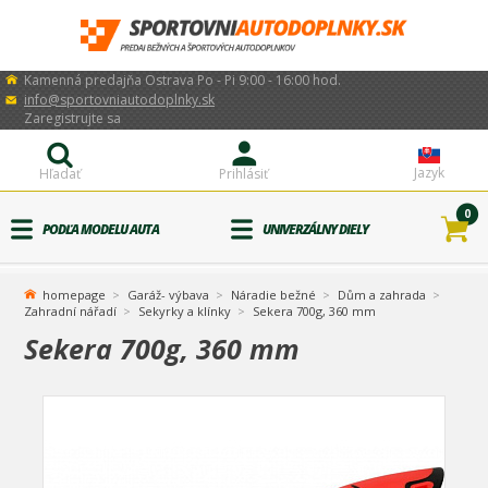
Kamenná predajňa Ostrava Po - Pi 9:00 - 16:00 hod.
info@sportovniautodoplnky.sk
Zaregistrujte sa
Jazyk
Hľadať
Prihlásiť
0
PODĽA MODELU AUTA
UNIVERZÁLNY DIELY
homepage
Garáž- výbava
Náradie bežné
Dům a zahrada
Zahradní nářadí
Sekyrky a klínky
Sekera 700g, 360 mm
Sekera 700g, 360 mm