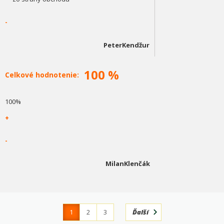
-
PeterKendžur
100 %
Celkové hodnotenie:
100%
+
-
MilanKlenčák
1
2
3
Ďalší