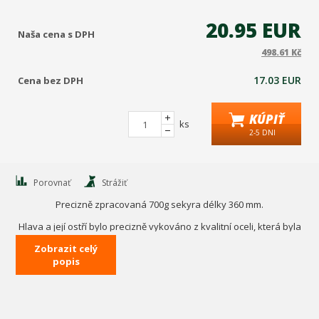
20.95 EUR
Naša cena s DPH
498.61 Kč
17.03 EUR
Cena bez DPH
KÚPIŤ
ks
2-5 DNI
Porovnať
Strážiť
Precizně zpracovaná 700g sekyra délky 360 mm.
Hlava a její ostří bylo precizně vykováno z kvalitní oceli, která byla
po zpracování kalená a temperovaná pro ještě lepší vlastnosti.
Zobrazit celý
popis
Násada je vyrobena z nylonu a TPR.
Sekyra si tak udrží svou kondici po mnoho let.
Technická data