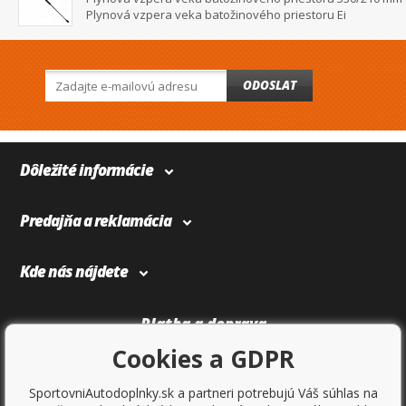
Plynová vzpera veka batožinového priestoru Ei
ODOSLAT
Dôležité informácie
Predajňa a reklamácia
Kde nás nájdete
Platba a doprava
Cookies a GDPR
SportovniAutodoplnky.sk a partneri potrebujú Váš súhlas na