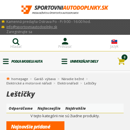
Kamenná predajňa Ostrava Po - Pi 9:00 - 16:00 hod.
info@sportovniautodoplnky.sk
Zaregistrujte sa
Jazyk
Hľadať
Prihlásiť
0
PODĽA MODELU AUTA
UNIVERZÁLNY DIELY
homepage
Garáž- výbava
Náradie bežné
Elektrické a motorové nářadí
Elektronářadí
Leštičky
Leštičky
Odporúčame
Najlacnejšie
Najdrahšie
V tejto kategórii nie sú žiadne produkty.
Najnovšie pridané