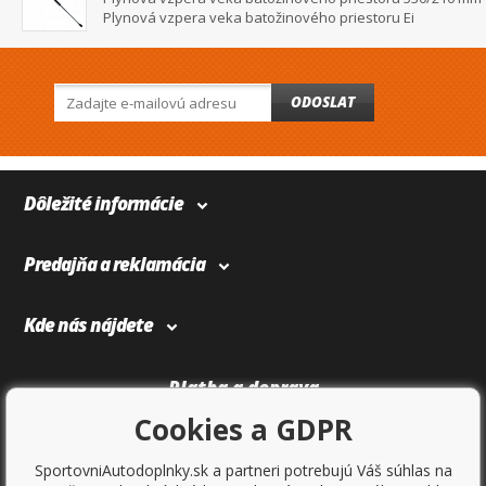
Plynová vzpera veka batožinového priestoru Ei
ODOSLAT
Dôležité informácie
Predajňa a reklamácia
Kde nás nájdete
Platba a doprava
Cookies a GDPR
SportovniAutodoplnky.sk a partneri potrebujú Váš súhlas na