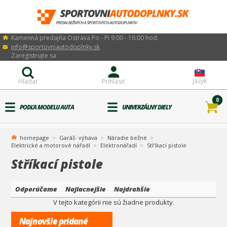
Kamenná predajňa Ostrava Po - Pi 9:00 - 16:00 hod.
info@sportovniautodoplnky.sk
Zaregistrujte sa
Jazyk
Hľadať
Prihlásiť
0
PODĽA MODELU AUTA
UNIVERZÁLNY DIELY
homepage
Garáž- výbava
Náradie bežné
Elektrické a motorové nářadí
Elektronářadí
Stříkací pistole
Stříkací pistole
Odporúčame
Najlacnejšie
Najdrahšie
V tejto kategórii nie sú žiadne produkty.
Najnovšie pridané