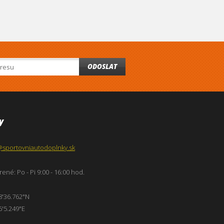
ODOSLAT
y
@sportovniautodoplnky.sk
ené: Po - Pi 9:00 - 16:00 hod.
8'36.762"N
6'5.249"E