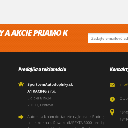
Y A AKCIE PRIAMO K
Predajňa a reklamácia
Kontakt
SportovniAutodoplnky.sk
info
A1 RACING s.r.o.
Lidicka 819/24
Otvor
70300 , Ostrava
49°4
Autom sa k nám dostanete najlepsie z Rudnej
18°1
ulice, kde na križovatke (IMPEXTA 3000, predaj