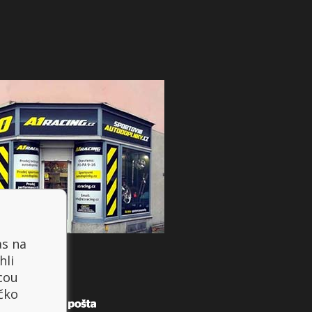
as na
hli
cou
íčko