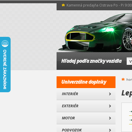
Kamenná predajňa Ostrava Po - Pi 9:00 
Hľadaj podľa značky vozidla
ho
Univerzálne doplnky
Le
INTERIÉR
EXTERIÉR
MOTOR
PODVOZOK