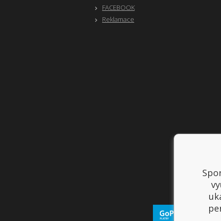
FACEBOOK
Reklamace
Spor
vy
uk
per