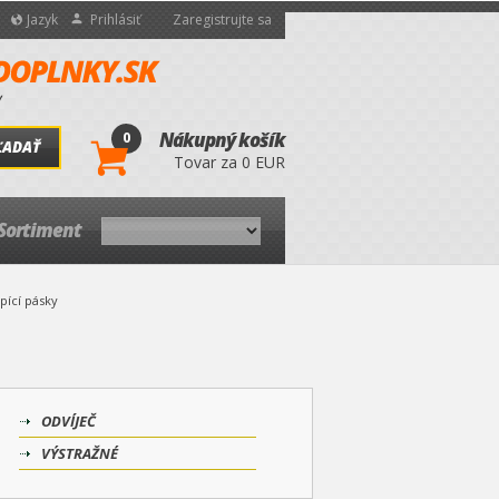
Jazyk
Prihlásiť
Zaregistrujte sa
0
Nákupný košík
ĽADAŤ
Tovar za 0 EUR
Sortiment
pící pásky
ODVÍJEČ
VÝSTRAŽNÉ