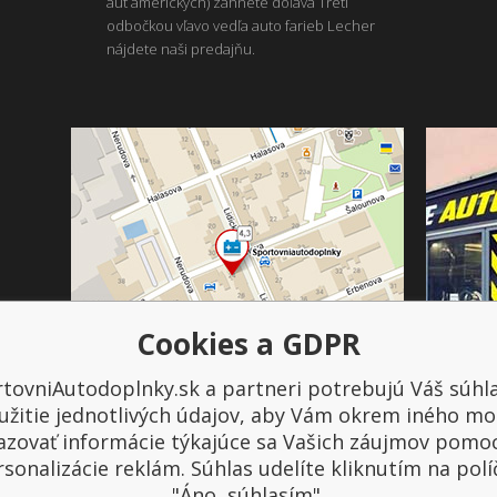
áut amerických) zahnete doľava Tretí
odbočkou vľavo vedľa auto farieb Lecher
nájdete naši predajňu.
Cookies a GDPR
tovniAutodoplnky.sk a partneri potrebujú Váš súhl
Platba a doprava
užitie jednotlivých údajov, aby Vám okrem iného mo
azovať informácie týkajúce sa Vašich záujmov pomo
sonalizácie reklám. Súhlas udelíte kliknutím na pol
"Áno, súhlasím".