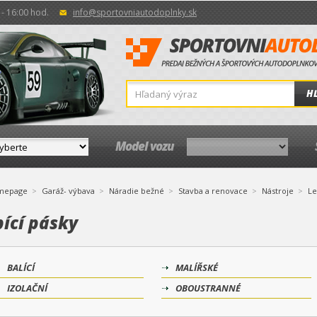
- 16:00 hod.
info@sportovniautodoplnky.sk
H
Model vozu
mepage
Garáž- výbava
Náradie bežné
Stavba a renovace
Nástroje
Le
pící pásky
BALÍCÍ
MALÍŘSKÉ
IZOLAČNÍ
OBOUSTRANNÉ