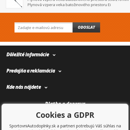
Plynová vzpera veka batožinového priestoru Ei
ODOSLAT
Dôležité informácie
Predajňa a reklamácia
Kde nás nájdete
Platba a doprava
Cookies a GDPR
SportovniAutodoplnky.sk a partneri potrebujú Váš súhlas na