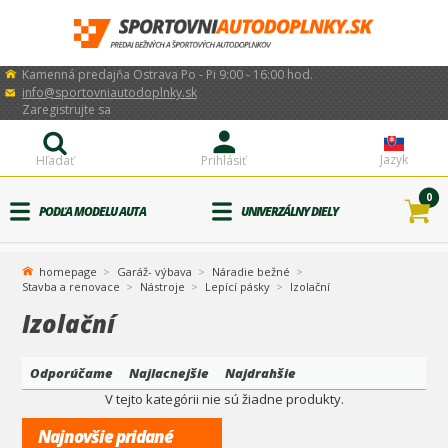
Kamenná predajňa Ostrava Po - Pi 9:00 - 16:00 hod.
info@sportovniautodoplnky.sk
Zaregistrujte sa
Jazyk
Hľadať
Prihlásiť
0
PODĽA MODELU AUTA
UNIVERZÁLNY DIELY
homepage
Garáž- výbava
Náradie bežné
Stavba a renovace
Nástroje
Lepící pásky
Izolační
Izolační
Odporúčame
Najlacnejšie
Najdrahšie
V tejto kategórii nie sú žiadne produkty.
Najnovšie pridané