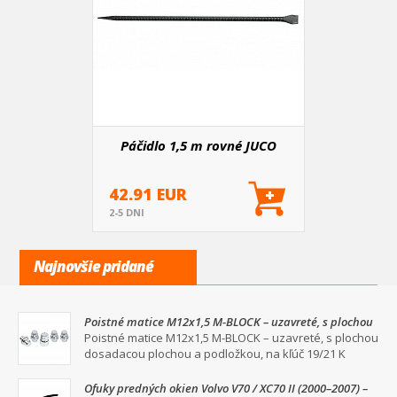
Páčidlo 1,5 m rovné JUCO
42.91 EUR
2-5 DNI
Najnovšie pridané
Poistné matice M12x1,5 M-BLOCK – uzavreté, s plochou
dosadacou plochou a podložkou, na kľúč 19/21
Poistné matice M12x1,5 M-BLOCK – uzavreté, s plochou
dosadacou plochou a podložkou, na kľúč 19/21 K
Ofuky predných okien Volvo V70 / XC70 II (2000–2007) –