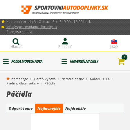
Kamenná predajňa Ostrava Po - Pi 9:00 - 16:00 hod.
info@sportovniautodoplnky.sk
Zaregistrujte sa
Jazyk
Hľadať
Prihlásiť
0
PODĽA MODELU AUTA
UNIVERZÁLNY DIELY
homepage
Garáž- výbava
Náradie bežné
Nářadí TOYA
Kladiva, dláta, sekery
Páčidla
Páčidla
Odporúčame
Najlacnejšie
Najdrahšie