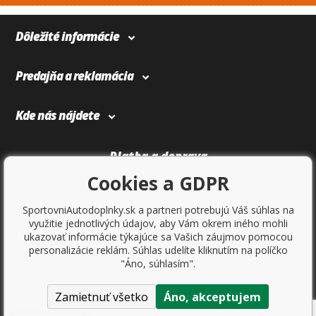
Dôležité informácie
Predajňa a reklamácia
Kde nás nájdete
Platba a doprava
Cookies a GDPR
SportovniAutodoplnky.sk a partneri potrebujú Váš súhlas na
využitie jednotlivých údajov, aby Vám okrem iného mohli
ukazovať informácie týkajúce sa Vašich záujmov pomocou
personalizácie reklám. Súhlas udelíte kliknutím na políčko
"Áno, súhlasím".
Zamietnuť všetko
Áno, akceptujem
Copyright © 2017
Sportovniautodoplnky.cz
- Tuning shop, športové