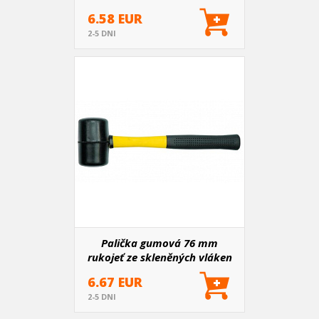
6.58 EUR
2-5 DNI
Palička gumová 76 mm
rukojeť ze skleněných vláken
6.67 EUR
2-5 DNI