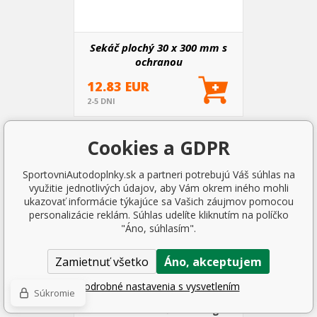
Sekáč plochý 30 x 300 mm s
ochranou
12.83 EUR
2-5 DNI
Cookies a GDPR
SportovniAutodoplnky.sk a partneri potrebujú Váš súhlas na
využitie jednotlivých údajov, aby Vám okrem iného mohli
ukazovať informácie týkajúce sa Vašich záujmov pomocou
personalizácie reklám. Súhlas udelíte kliknutím na políčko
"Áno, súhlasím".
Zamietnuť všetko
Áno, akceptujem
Podrobné nastavenia s vysvetlením
Súkromie
Kladivo zámečnické 2 kg