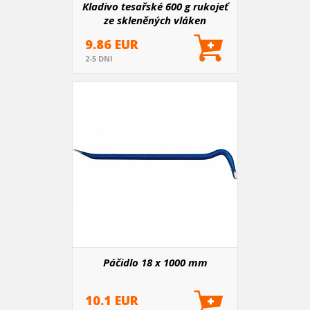
Kladivo tesařské 600 g rukojeť
ze skleněných vláken
9.86 EUR
2-5 DNI
Páčidlo 18 x 1000 mm
10.1 EUR