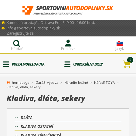
Kamenná predajňa Ostrava Po - Pi 9:00 - 16:00 hod.
info@sportovniautodoplnky.sk
Zaregistrujte sa
Jazyk
Hľadať
Prihlásiť
0
PODĽA MODELU AUTA
UNIVERZÁLNY DIELY
homepage
Garáž- výbava
Náradie bežné
Nářadí TOYA
Kladiva, dláta, sekery
Kladiva, dláta, sekery
DLÁTA
KLADIVA OSTATNÍ
KLADIVA ZÁMEČNICKÁ