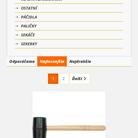
OSTATNÍ
PÁČIDLA
PALIČKY
SEKÁČE
SEKERKY
Odporúčame
Najlacnejšie
Najdrahšie
1
2
Ďalší