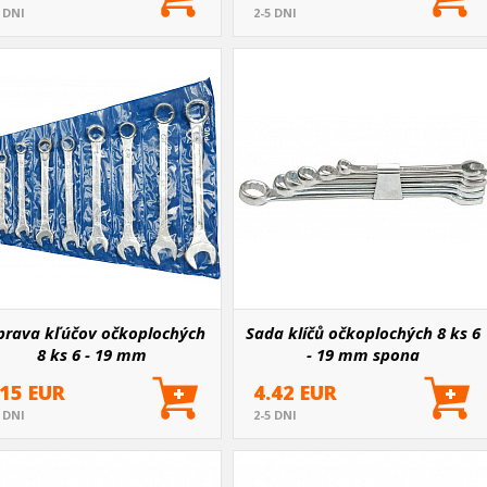
5 DNI
2-5 DNI
prava kľúčov očkoplochých
Sada klíčů očkoplochých 8 ks 6
8 ks 6 - 19 mm
- 19 mm spona
.15 EUR
4.42 EUR
5 DNI
2-5 DNI