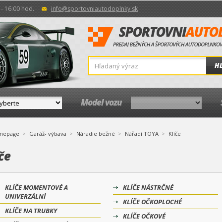
- 16:00 hod.
info@sportovniautodoplnky.sk
H
Model vozu
mepage
Garáž- výbava
Náradie bežné
Nářadí TOYA
Klíče
če
KLÍČE MOMENTOVÉ A
KLÍČE NÁSTRČNÉ
UNIVERZÁLNÍ
KLÍČE OČKOPLOCHÉ
KLÍČE NA TRUBKY
KLÍČE OČKOVÉ