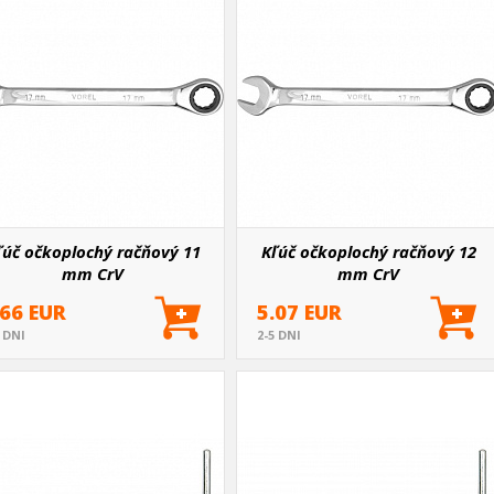
ľúč očkoplochý račňový 11
Kľúč očkoplochý račňový 12
mm CrV
mm CrV
.66 EUR
5.07 EUR
5 DNI
2-5 DNI