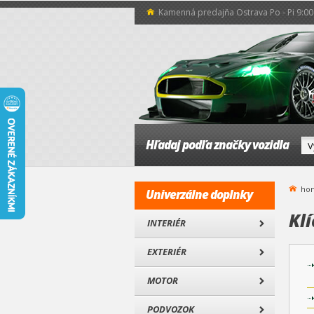
Kamenná predajňa Ostrava Po - Pi 9:00 
Hľadaj podľa značky vozidla
ho
Univerzálne doplnky
Klí
INTERIÉR
EXTERIÉR
MOTOR
PODVOZOK