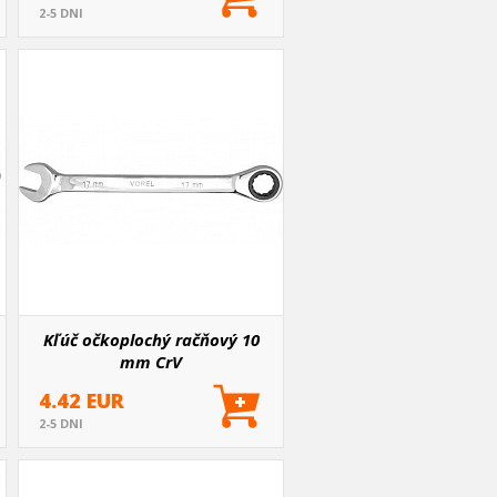
2-5 DNI
Kľúč očkoplochý račňový 10
mm CrV
4.42 EUR
2-5 DNI