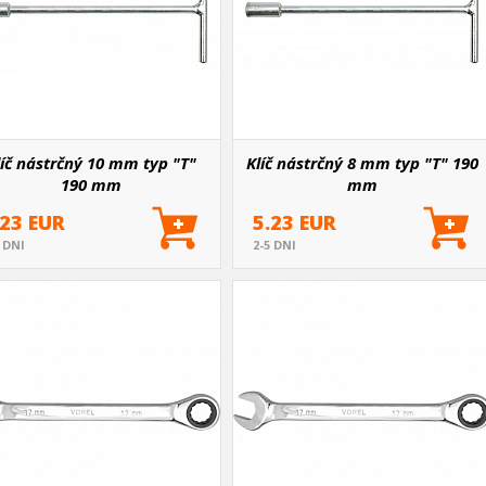
líč nástrčný 10 mm typ "T"
Klíč nástrčný 8 mm typ "T" 190
190 mm
mm
.23 EUR
5.23 EUR
5 DNI
2-5 DNI