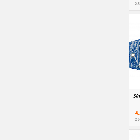
2-
Sú
4
2-