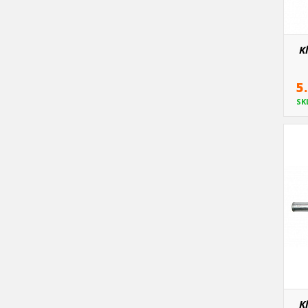
K
5
SK
K