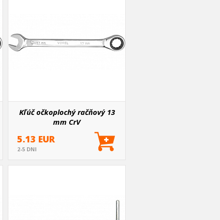
Kľúč očkoplochý račňový 13
mm CrV
5.13 EUR
2-5 DNI