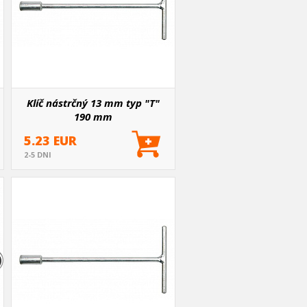
Klíč nástrčný 13 mm typ "T"
190 mm
5.23 EUR
2-5 DNI