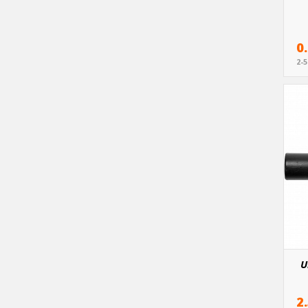
0
2-
U
2