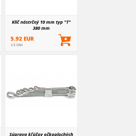
Klíč nástrčný 10 mm typ "T"
380 mm
5.92 EUR
2-5 DNI
Súprava kľúčov očkoplochých