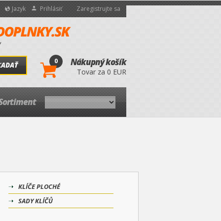
Jazyk
Prihlásiť
Zaregistrujte sa
0
Nákupný košík
ĽADAŤ
Tovar za 0 EUR
Sortiment
KLÍČE PLOCHÉ
SADY KLÍČŮ