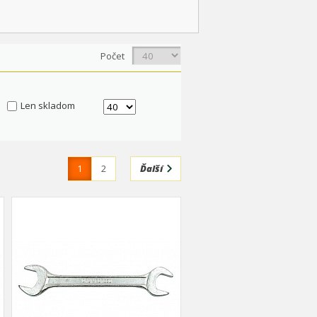
Počet
Len skladom
1
2
Ďalší