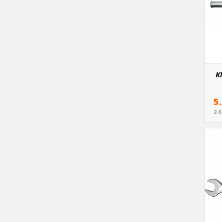
K
5
2-