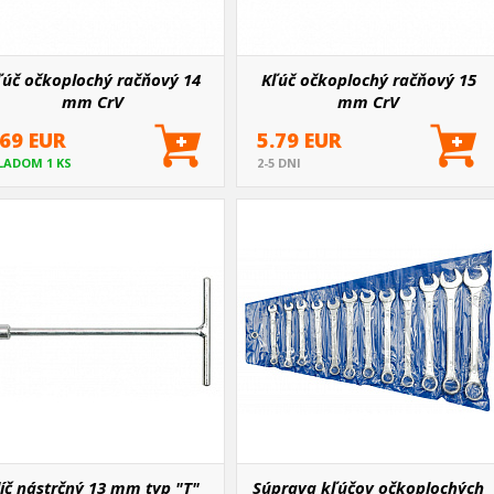
ľúč očkoplochý račňový 14
Kľúč očkoplochý račňový 15
mm CrV
mm CrV
.69 EUR
5.79 EUR
LADOM 1 KS
2-5 DNI
líč nástrčný 13 mm typ "T"
Súprava kľúčov očkoplochých