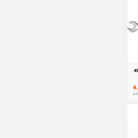
K
4
2-