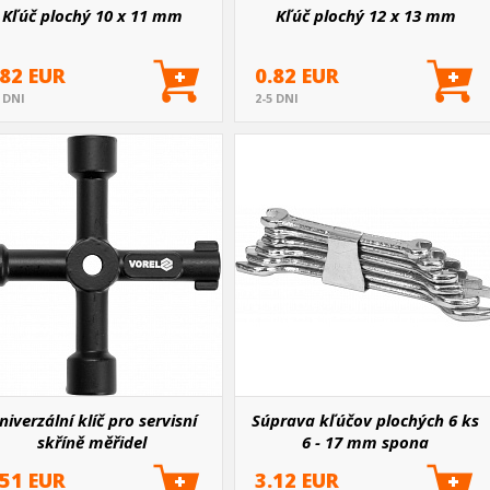
Kľúč plochý 10 x 11 mm
Kľúč plochý 12 x 13 mm
.82 EUR
0.82 EUR
5 DNI
2-5 DNI
niverzální klíč pro servisní
Súprava kľúčov plochých 6 ks
skříně měřidel
6 - 17 mm spona
.51 EUR
3.12 EUR