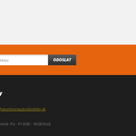
ODOSLAT
y
@sportovniautodoplnky.sk
ené: Po - Pi 9:00 - 16:00 hod.