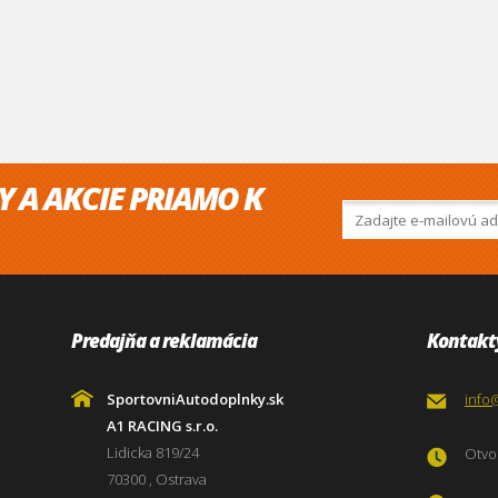
Y A AKCIE PRIAMO K
Predajňa a reklamácia
Kontakt
SportovniAutodoplnky.sk
info
A1 RACING s.r.o.
Lidicka 819/24
Otvor
70300 , Ostrava