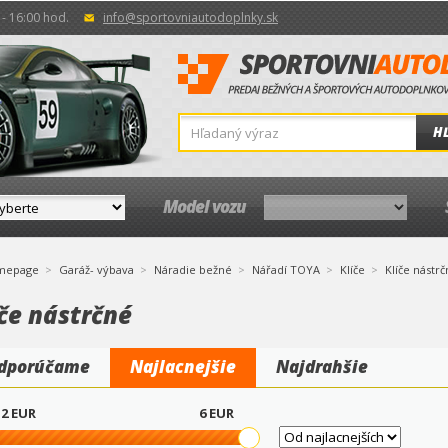
- 16:00 hod.
info@sportovniautodoplnky.sk
H
Model vozu
mepage
Garáž- výbava
Náradie bežné
Nářadí TOYA
Klíče
Klíče nástr
če nástrčné
dporúčame
Najlacnejšie
Najdrahšie
2
EUR
6
EUR