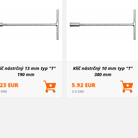
líč nástrčný 13 mm typ "T"
Klíč nástrčný 10 mm typ "T"
190 mm
380 mm
.23 EUR
5.92 EUR
5 DNI
2-5 DNI