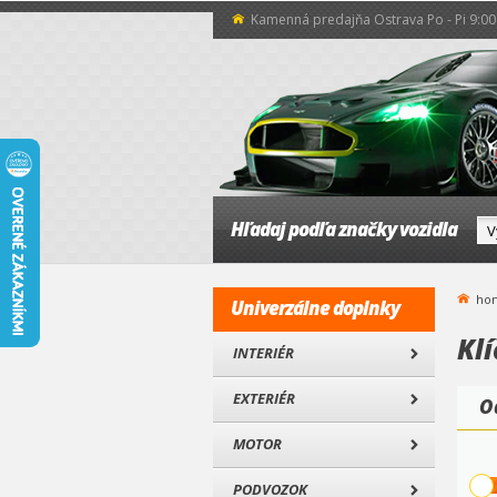
Kamenná predajňa Ostrava Po - Pi 9:00 
Hľadaj podľa značky vozidla
ho
Univerzálne doplnky
Klí
INTERIÉR
EXTERIÉR
O
MOTOR
PODVOZOK