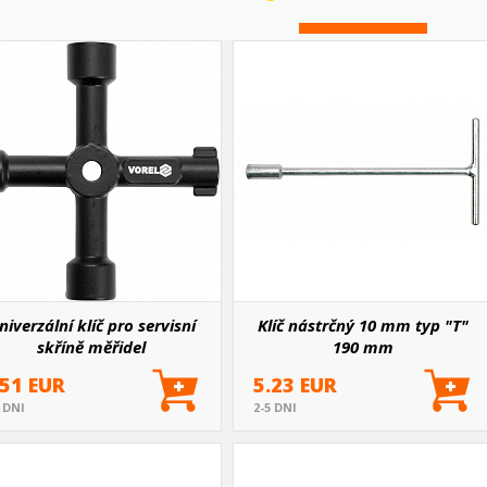
niverzální klíč pro servisní
Klíč nástrčný 10 mm typ "T"
skříně měřidel
190 mm
.51 EUR
5.23 EUR
5 DNI
2-5 DNI