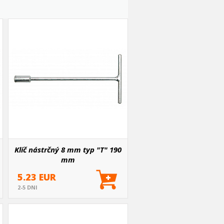
Klíč nástrčný 8 mm typ "T" 190
mm
5.23 EUR
2-5 DNI