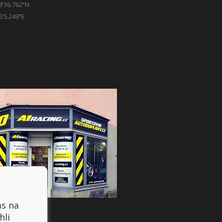
8'36.762"N
6'5.249"E
as na
hli