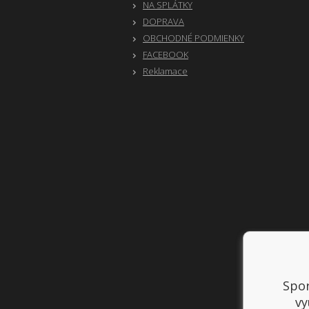
NA SPLÁTKY
DOPRAVA
OBCHODNÉ PODMIENKY
FACEBOOK
Reklamace
Spor
vy