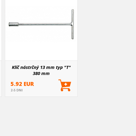
Klíč nástrčný 13 mm typ "T"
380 mm
5.92 EUR
2-5 DNI