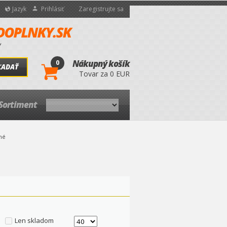
Jazyk
Prihlásiť
Zaregistrujte sa
0
Nákupný košík
ĽADAŤ
Tovar za 0 EUR
Sortiment
čné
Len skladom