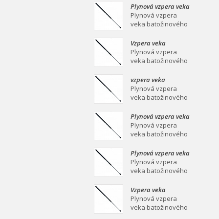
mm Plynová vzpera
Plynová vzpera veka
veka batožinového
batožinového
Plynová vzpera
priestoru Ei
priestoru 639/258
veka batožinového
mm
priestoru 639/258
mm Plynová vzpera
Vzpera veka
veka batožinového
batožinového
Plynová vzpera
priestoru Ei
priestoru 387/139
veka batožinového
mm
priestoru 387/139
mm Plynová vzpera
vzpera veka
veka batožinového
batožinového
Plynová vzpera
priestoru Ei
priestoru 558/253
veka batožinového
mm
priestoru 558/253
mm Plynová vzpera
Plynová vzpera veka
veka batožinového
batožinového
Plynová vzpera
priestoru Ei
priestoru 549/219
veka batožinového
mm
priestoru 549/219
mm Plynová vzpera
Plynová vzpera veka
veka batožinového
batožinového
Plynová vzpera
priestoru Ei
priestoru 467/160
veka batožinového
mm
priestoru 467/160
mm Plynová vzpera
Vzpera veka
veka batožinového
batožinového
Plynová vzpera
priestoru Ei
priestoru 475/180
veka batožinového
mm
priestoru 475/180