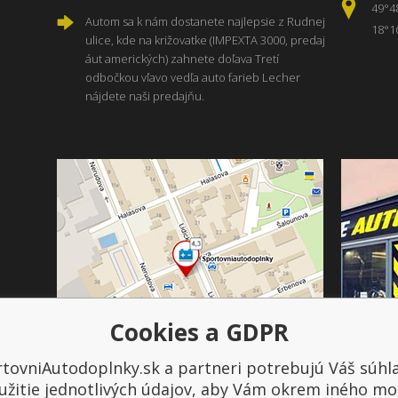
49°4
Autom sa k nám dostanete najlepsie z Rudnej
18°1
ulice, kde na križovatke (IMPEXTA 3000, predaj
áut amerických) zahnete doľava Tretí
odbočkou vľavo vedľa auto farieb Lecher
nájdete naši predajňu.
Cookies a GDPR
tovniAutodoplnky.sk a partneri potrebujú Váš súhl
Platba a doprava
užitie jednotlivých údajov, aby Vám okrem iného mo