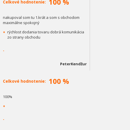
100 %
Celkové hodnotenie:
nakupoval som tu 1.krát a som s obchodom
maximálne spokojný
+
rýchlost dodania tovaru dobrá komunikácia
zo strany obchodu
-
PeterKendžur
100 %
Celkové hodnotenie:
100%
+
-