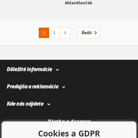
MilanKlenčák
1
2
3
Ďalší
4
366
Dôležité informácie
Predajňa a reklamácia
Kde nás nájdete
Platba a doprava
Cookies a GDPR