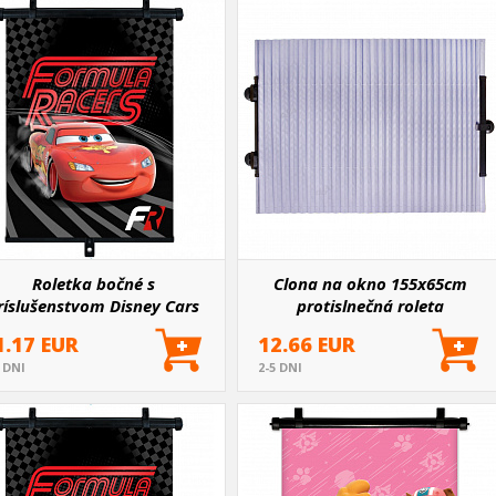
Roletka bočné s
Clona na okno 155x65cm
ríslušenstvom Disney Cars
protislnečná roleta
1.17 EUR
12.66 EUR
5 DNI
2-5 DNI