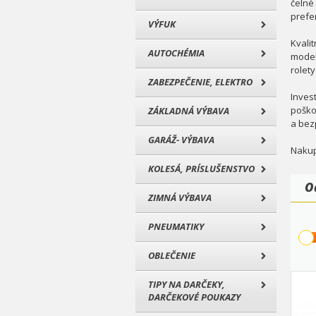
čelné
prefe
VÝFUK
Kvali
AUTOCHÉMIA
model
rolet
ZABEZPEČENIE, ELEKTRO
Invest
poško
ZÁKLADNÁ VÝBAVA
a bez
GARÁŽ- VÝBAVA
Nakup
KOLESÁ, PRÍSLUŠENSTVO
O
ZIMNÁ VÝBAVA
PNEUMATIKY
OBLEČENIE
TIPY NA DARČEKY,
DARČEKOVÉ POUKAZY