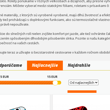
 sklo. Rolety ponúkame v rôznych veľkostiach a dizajnoch, aby presne vy
renciám. Môžete vyberať medzi statickými fóliami, roletami s prísavkami č
tné materiály, z ktorých sú vyrobené vyrobené, majú dlhú životnosť a efekt
y tiež prichádzajú s doplnkovými funkciami, ako sú termoizolačné vlastno
y právě nepoužívate.
ície do slnečných rolí nielen zvýšite komfort pri jazde, ale tiež ochránite 
zením spôsobeným dlhodobým pôsobením slnka. Pozrite si našu kategóriu a
pečnosť na vašich cestách.
ujte teraz a užívajte si bezstarostné cestovanie v každom ročnom období
dporúčame
Najlacnejšie
Najdrahšie
5
EUR
15
EUR