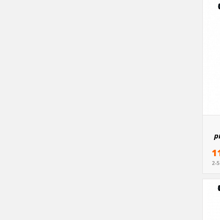
p
1
2-