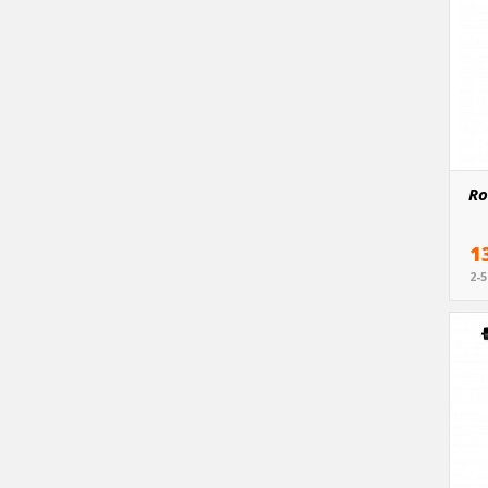
Ro
1
2-