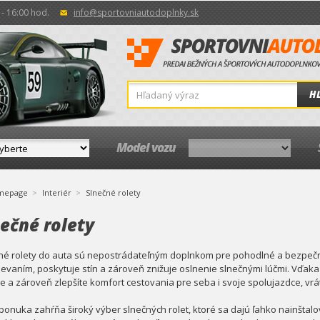
- 16:00 hod.
info@sportovniautodoplnky.sk
H
Model vozu
mepage
Interiér
Slnečné rolety
ečné rolety
né rolety do auta sú nepostrádateľným doplnkom pre pohodlné a bezpečné
ievaním, poskytuje stín a zároveň znižuje oslnenie slnečnými lúčmi. Vďaka 
le a zároveň zlepšíte komfort cestovania pre seba i svoje spolujazdce, vrá
ponuka zahŕňa široký výber slnečných rolet, ktoré sa dajú ľahko nainšta