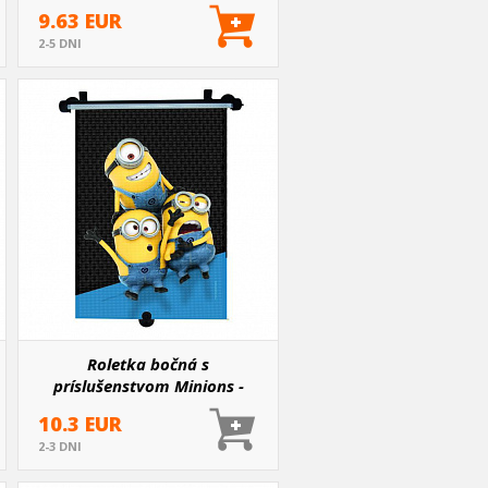
9.63 EUR
2-5 DNI
Roletka bočná s
príslušenstvom Minions -
Mimoni
10.3 EUR
2-3 DNI