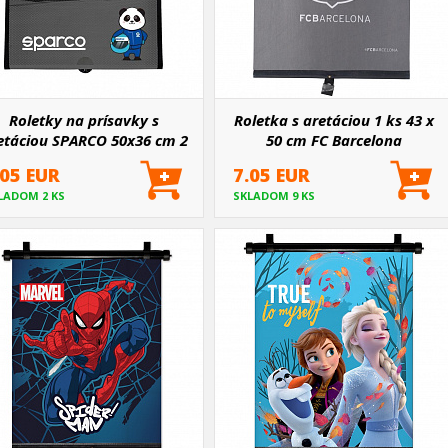
Roletky na prísavky s
Roletka s aretáciou 1 ks 43 x
etáciou SPARCO 50x36 cm 2
50 cm FC Barcelona
ks
.05 EUR
7.05 EUR
LADOM 2 KS
SKLADOM 9 KS