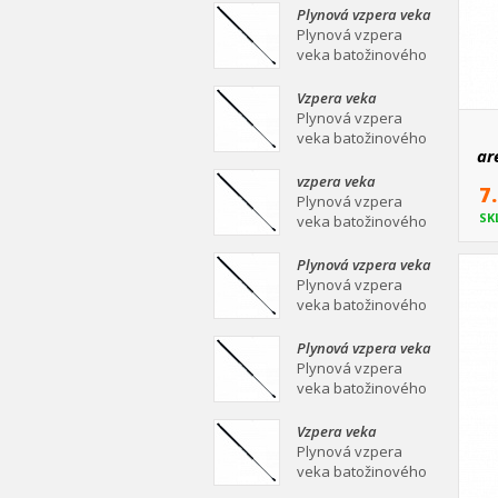
mm Plynová vzpera
Plynová vzpera veka
veka batožinového
batožinového
Plynová vzpera
priestoru Ei
priestoru 639/258
veka batožinového
mm
priestoru 639/258
mm Plynová vzpera
Vzpera veka
veka batožinového
batožinového
Plynová vzpera
priestoru Ei
priestoru 387/139
veka batožinového
ar
mm
priestoru 387/139
mm Plynová vzpera
vzpera veka
7
veka batožinového
batožinového
Plynová vzpera
priestoru Ei
SK
priestoru 558/253
veka batožinového
mm
priestoru 558/253
mm Plynová vzpera
Plynová vzpera veka
veka batožinového
batožinového
Plynová vzpera
priestoru Ei
priestoru 549/219
veka batožinového
mm
priestoru 549/219
mm Plynová vzpera
Plynová vzpera veka
veka batožinového
batožinového
Plynová vzpera
priestoru Ei
priestoru 467/160
veka batožinového
mm
priestoru 467/160
mm Plynová vzpera
Vzpera veka
veka batožinového
batožinového
Plynová vzpera
priestoru Ei
priestoru 475/180
veka batožinového
mm
priestoru 475/180