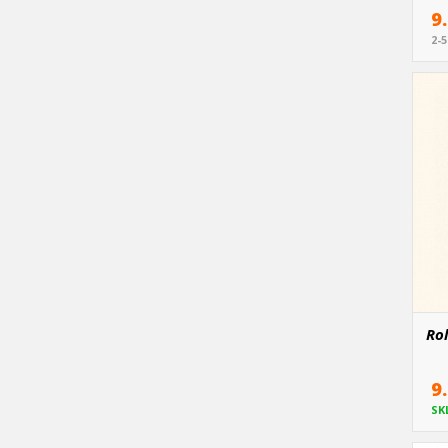
9
2-
Rol
9
SK