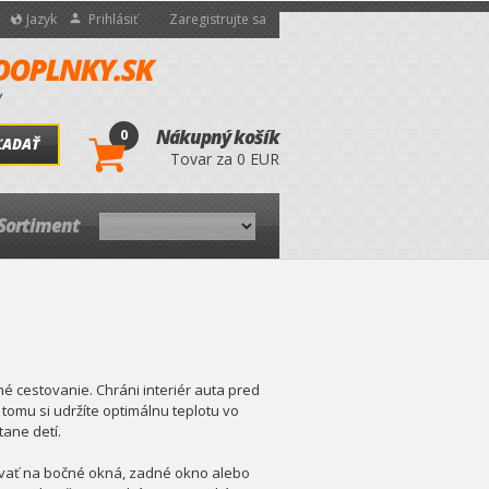
Jazyk
Prihlásiť
Zaregistrujte sa
0
Nákupný košík
ĽADAŤ
Tovar za 0 EUR
Sortiment
 cestovanie. Chráni interiér auta pred
tomu si udržíte optimálnu teplotu vo
tane detí.
lovať na bočné okná, zadné okno alebo