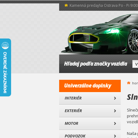
Kamenná predajňa Ostrava Po - Pi 9:00 
Hľadaj podľa značky vozidla
ho
Univerzálne doplnky
Sln
INTERIÉR
Slneč
EXTERIÉR
prehr
vozid
MOTOR
Naša 
PODVOZOK