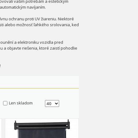
hovovali vašim potrebám a estetickým
i automatickým navíjaním.
ívnu ochranu proti UV žiareniu. Niektoré
sti alebo možnosť ľahkého srolovania, keď
čalounění a elektroniku vozidla pred
 objavte riešenia, ktoré zaistí pohodlie
!
Len skladom