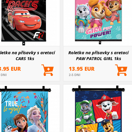
letka na přísavky s aretací
Roletka na přísavky s aretací
CARS 1ks
PAW PATROL GIRL 1ks
3.95 EUR
13.95 EUR
5 DNI
2-5 DNI