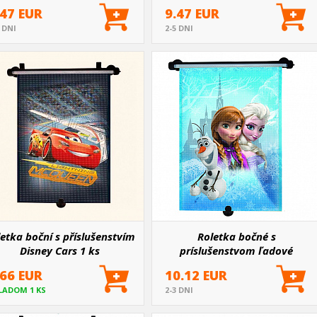
.47 EUR
9.47 EUR
5 DNI
2-5 DNI
etka boční s příslušenstvím
Roletka bočné s
Disney Cars 1 ks
príslušenstvom ľadové
kráľovstvo Frozen
.66 EUR
10.12 EUR
LADOM 1 KS
2-3 DNI