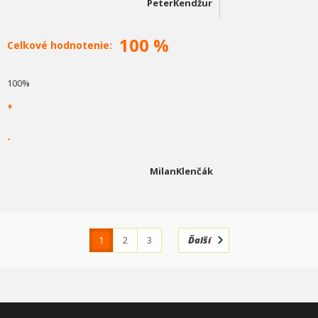
PeterKendžur
100 %
Celkové hodnotenie:
100%
+
-
MilanKlenčák
1
2
3
Ďalší
4
366