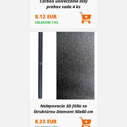
Carbon univerzálne lišty
prahov sada 4 ks
8.12 EUR
SKLADOM 2 KS
Nalepovacia 3D fólia so
štruktúrou Diamant 50x60 cm
8.33 EUR