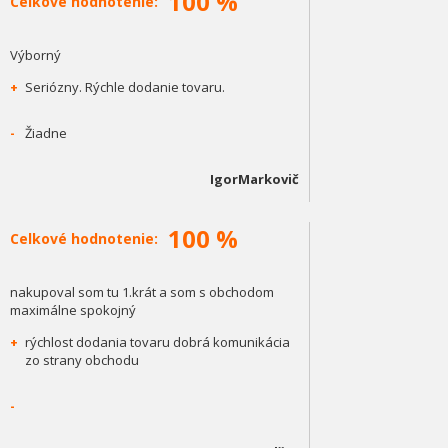
100 %
Celkové hodnotenie:
Výborný
+
Seriózny. Rýchle dodanie tovaru.
-
Žiadne
IgorMarkovič
100 %
Celkové hodnotenie:
nakupoval som tu 1.krát a som s obchodom
maximálne spokojný
+
rýchlost dodania tovaru dobrá komunikácia
zo strany obchodu
-