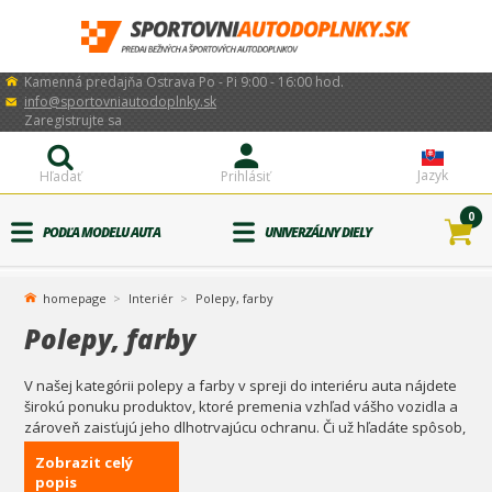
Kamenná predajňa Ostrava Po - Pi 9:00 - 16:00 hod.
info@sportovniautodoplnky.sk
Zaregistrujte sa
Jazyk
Hľadať
Prihlásiť
0
PODĽA MODELU AUTA
UNIVERZÁLNY DIELY
homepage
Interiér
Polepy, farby
Polepy, farby
V našej kategórii polepy a farby v spreji do interiéru auta nájdete
širokú ponuku produktov, ktoré premenia vzhľad vášho vozidla a
zároveň zaisťujú jeho dlhotrvajúcu ochranu. Či už hľadáte spôsob,
ako obnoviť vzhľad opotrebovaných častí interiéru, alebo chcete
Zobrazit celý
vylepšiť estetiku svojho auta, máme pre vás to pravé.
popis