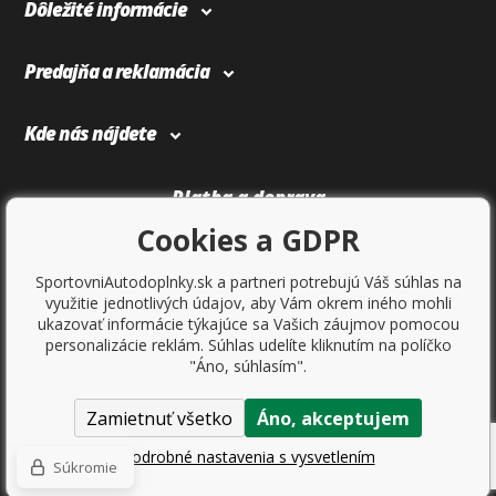
Dôležité informácie
Predajňa a reklamácia
Kde nás nájdete
Platba a doprava
Cookies a GDPR
SportovniAutodoplnky.sk a partneri potrebujú Váš súhlas na
využitie jednotlivých údajov, aby Vám okrem iného mohli
ukazovať informácie týkajúce sa Vašich záujmov pomocou
personalizácie reklám. Súhlas udelíte kliknutím na políčko
"Áno, súhlasím".
Zamietnuť všetko
Áno, akceptujem
Copyright © 2017
Sportovniautodoplnky.cz
- Tuning shop, športové
autodoplnky, tuning auta. Všetky práva vyhradené.
Podrobné nastavenia s vysvetlením
Súkromie
Ecommerce solutions
BINARGON.cz