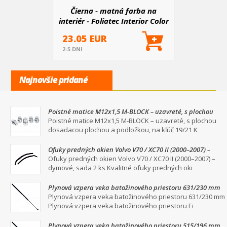
Čierna - matná farba na
interiér - Foliatec Interior Color
Spray
23.05 EUR
2-5 DNI
Najnovšie pridané
Poistné matice M12x1,5 M-BLOCK – uzavreté, s plochou
dosadacou plochou a podložkou, na kľúč 19/21
Poistné matice M12x1,5 M-BLOCK – uzavreté, s plochou
dosadacou plochou a podložkou, na kľúč 19/21 K
Ofuky predných okien Volvo V70 / XC70 II (2000–2007) –
dymové, sada 2 ks
Ofuky predných okien Volvo V70 / XC70 II (2000–2007) –
dymové, sada 2 ks Kvalitné ofuky predných oki
Plynová vzpera veka batožinového priestoru 631/230 mm
Plynová vzpera veka batožinového priestoru 631/230 mm
Plynová vzpera veka batožinového priestoru Ei
Plynová vzpera veka batožinového priestoru 515/196 mm