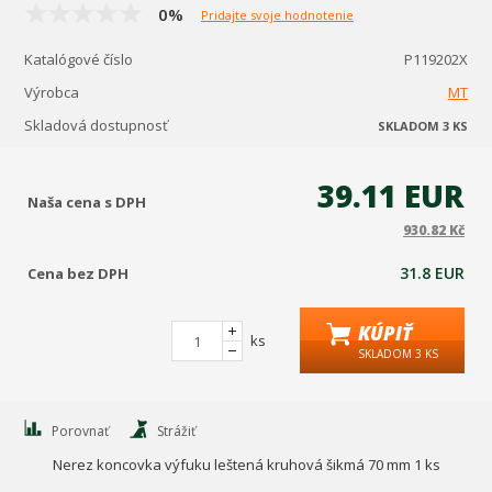
0%
Pridajte svoje hodnotenie
Katalógové číslo
P119202X
Výrobca
MT
Skladová dostupnosť
SKLADOM 3 KS
39.11 EUR
Naša cena s DPH
930.82 Kč
31.8 EUR
Cena bez DPH
KÚPIŤ
ks
SKLADOM 3 KS
Porovnať
Strážiť
Nerez koncovka výfuku leštená kruhová šikmá 70 mm 1 ks