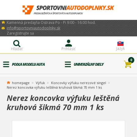
Kamenná predajňa Ostrava Po - Pi 9:00 - 16:00 hod.
info@sportovniautodoplnky.sk
Zaregistrujte sa
Jazyk
Hľadať
Prihlásiť
0
PODĽA MODELU AUTA
UNIVERZÁLNY DIELY
homepage
Výfuk
Koncovky výfuku nerezové singel
Nerez koncovka výfuku leštěná kruhová šikmá 70 mm 1 ks
Nerez koncovka výfuku leštěná
kruhová šikmá 70 mm 1 ks