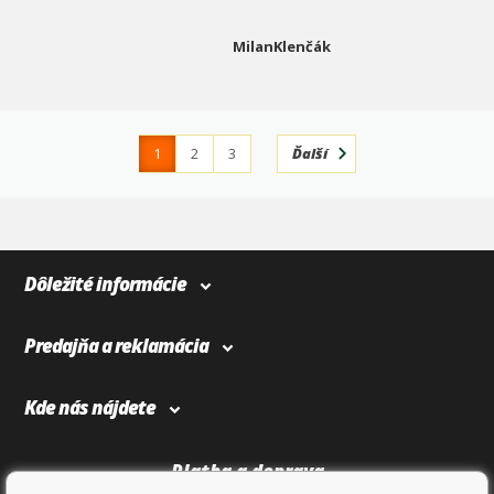
MilanKlenčák
1
2
3
Ďalší
4
366
Dôležité informácie
Predajňa a reklamácia
Kde nás nájdete
Platba a doprava