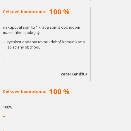
100 %
Celkové hodnotenie:
nakupoval som tu 1.krát a som s obchodom
maximálne spokojný
+
rýchlost dodania tovaru dobrá komunikácia
zo strany obchodu
-
PeterKendžur
100 %
Celkové hodnotenie:
100%
+
-