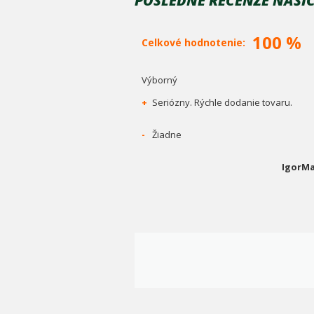
POSLEDNÉ RECENZE NAŠÍC
100 %
Celkové hodnotenie:
Výborný
+
Seriózny. Rýchle dodanie tovaru.
-
Žiadne
IgorMa