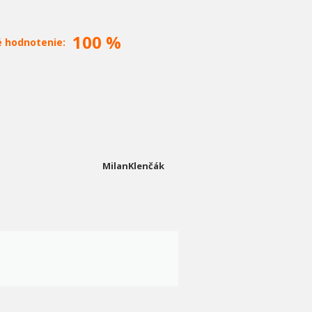
100 %
é hodnotenie:
MilanKlenčák