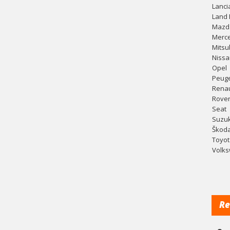
Lanci
Land 
Mazd
Merc
Mitsu
Nissa
Opel
Peug
Renau
Rove
Seat
Suzuk
Škod
Toyot
Volk
Re