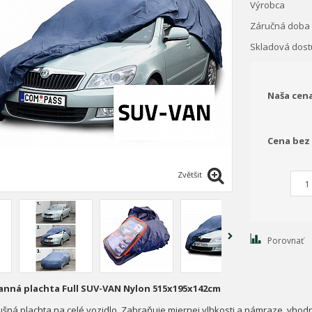
Výrobca
Záručná doba
Skladová dos
Naša cen
Cena bez
Zvětšit
Porovnať
anná plachta Full SUV-VAN Nylon 515x195x142cm
ušná plachta na celé vozidlo. Zabraňuje miernej vlhkosti a námraze, vhodná