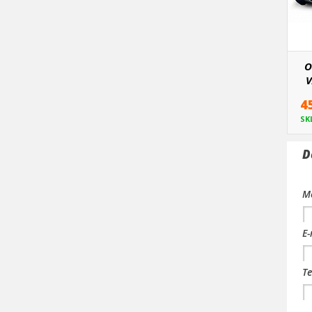
O
V
4
SK
D
Me
E-
Te