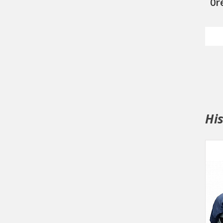
0r
Hi