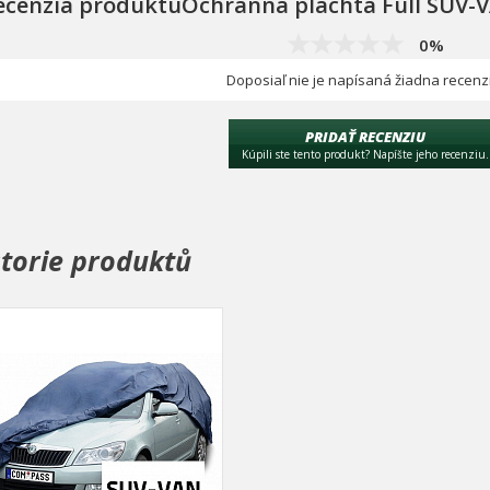
ecenzia produktuOchranná plachta Full SUV-
0%
Doposiaľ nie je napísaná žiadna recenz
PRIDAŤ RECENZIU
Kúpili ste tento produkt? Napíšte jeho recenziu.
storie produktů