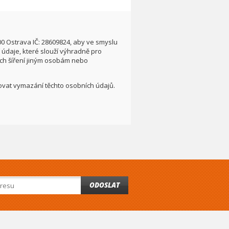
00 Ostrava IČ: 28609824, aby ve smyslu
údaje, které slouží výhradně pro
ích šíření jiným osobám nebo
adovat vymazání těchto osobních údajů.
ODOSLAT