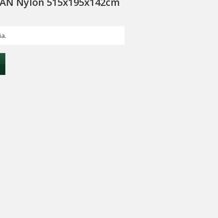
VAN Nylon 515x195x142cm
ia.