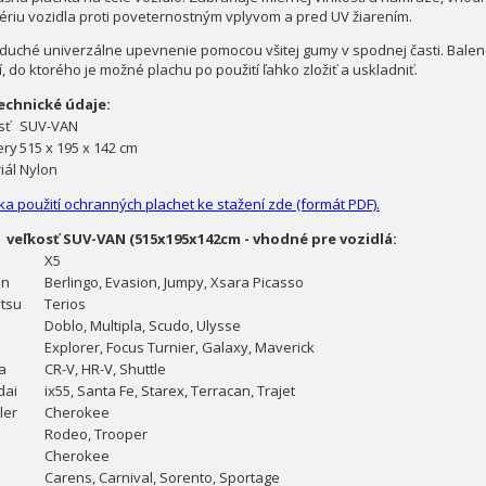
ériu vozidla proti poveternostným vplyvom a pred UV žiarením.
duché univerzálne upevnenie pomocou všitej gumy v spodnej časti. Balen
, do ktorého je možné plachu po použití ľahko zložiť a uskladniť.
echnické údaje:
sť
SUV-VAN
ery
515 x 195 x 142 cm
iál
Nylon
ka použití ochranných plachet ke stažení zde (formát PDF).
veľkosť SUV-VAN (515x195x142cm - vhodné pre vozidlá:
X5
ën
Berlingo, Evasion, Jumpy, Xsara Picasso
tsu
Terios
Doblo, Multipla, Scudo, Ulysse
Explorer, Focus Turnier, Galaxy, Maverick
a
CR-V, HR-V, Shuttle
dai
ix55, Santa Fe, Starex, Terracan, Trajet
ler
Cherokee
Rodeo, Trooper
Cherokee
Carens, Carnival, Sorento, Sportage