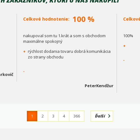
H ZÁKAZNÍKOV, KTORÍ U NÁS NAKÚPILI
100 %
Celkové hodnotenie:
Celkov
nakupoval som tu 1.krát a som s obchodom
100%
maximálne spokojný
+
+
rýchlost dodania tovaru dobrá komunikácia
zo strany obchodu
-
-
rkovič
PeterKendžur
1
2
3
4
366
Ďalší