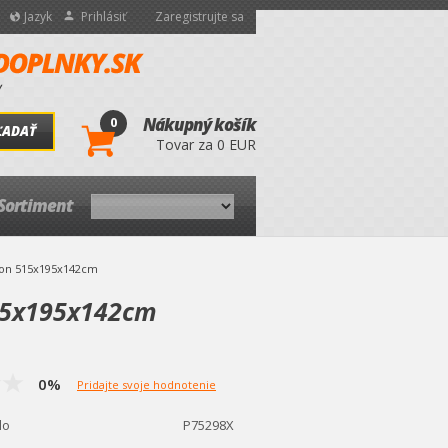
Jazyk
Prihlásiť
Zaregistrujte sa
0
Nákupný košík
ĽADAŤ
Tovar za 0 EUR
Sortiment
lon 515x195x142cm
515x195x142cm
0%
Pridajte svoje hodnotenie
lo
P75298X