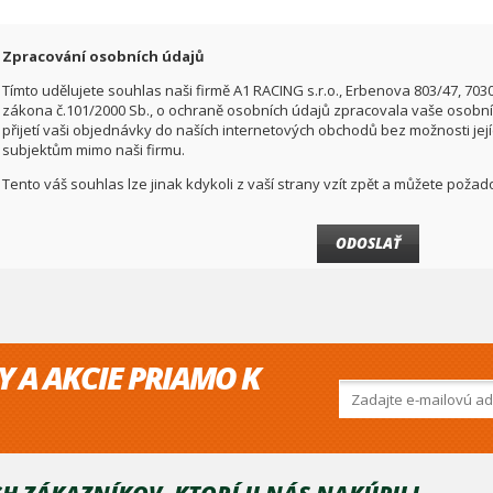
Zpracování osobních údajů
Tímto udělujete souhlas naši firmě A1 RACING s.r.o., Erbenova 803/47, 703
zákona č.101/2000 Sb., o ochraně osobních údajů zpracovala vaše osobní 
přijetí vaši objednávky do naších internetových obchodů bez možnosti jej
subjektům mimo naši firmu.
Tento váš souhlas lze jinak kdykoli z vaší strany vzít zpět a můžete pož
Y A AKCIE PRIAMO K