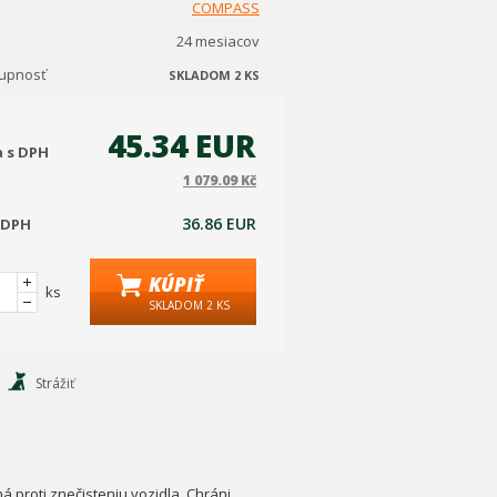
COMPASS
24 mesiacov
tupnosť
SKLADOM 2 KS
45.34 EUR
a s DPH
1 079.09 Kč
36.86 EUR
 DPH
KÚPIŤ
ks
SKLADOM 2 KS
Strážiť
 proti znečisteniu vozidla. Chráni