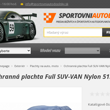
- 16:00 hod.
info@sportovniautodoplnky.sk
H
Model vozu
mepage
Exteriér
Plachty na auto, moto
Ochranná plachta Full SUV-VAN Ny
hranná plachta Full SUV-VAN Nylon 
Katalógové čís