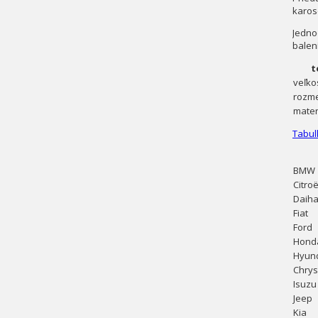
karos
Jedno
balení
t
veľko
rozm
mater
Tabul
BMW
Citro
Daiha
Fiat
Ford
Hond
Hyun
Chrys
Isuzu
Jeep
Kia