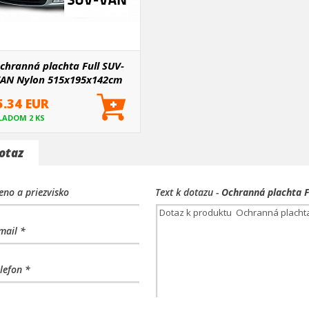
chranná plachta Full SUV-
AN Nylon 515x195x142cm
5.34 EUR
LADOM 2 KS
otaz
no a priezvisko
Text k dotazu -
Ochranná plachta 
mail *
lefon *