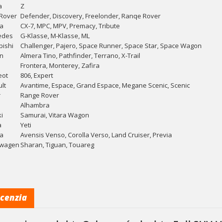
a
Z
Rover
Defender, Discovery, Freelonder, Ranqe Rover
a
CX-7, MPC, MPV, Premacy, Tribute
edes
G-Klasse, M-Klasse, ML
bishi
Challenger, Pajero, Space Runner, Space Star, Space Wagon
n
Almera Tino, Pathfinder, Terrano, X-Trail
Frontera, Monterey, Zafira
eot
806, Expert
lt
Avantime, Espace, Grand Espace, Megane Scenic, Scenic
r
Range Rover
Alhambra
i
Samurai, Vitara Wagon
a
Yeti
a
Avensis Venso, Corolla Verso, Land Cruiser, Previa
swagen
Sharan, Tiguan, Touareg
cenzia