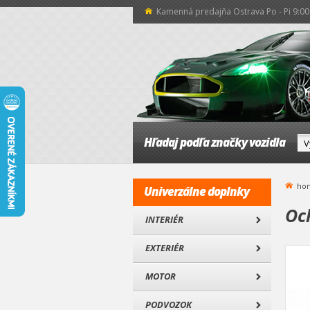
Kamenná predajňa Ostrava Po - Pi 9:00 
Hľadaj podľa značky vozidla
ho
Univerzálne doplnky
Oc
INTERIÉR
EXTERIÉR
MOTOR
PODVOZOK