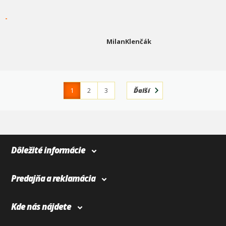
-
MilanKlenčák
1
2
3
Ďalší
4
366
Dôležité informácie
Predajňa a reklamácia
Kde nás nájdete