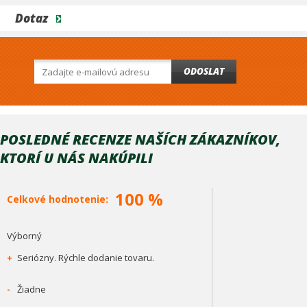
PEUGEOT: 207, 208, 306, 307, 308
RENAULT: 19, Megane, Thalia
Dotaz
ROVER: 45, 400
SEAT: Altea, Cordoba, Leon, Toledo
ŠKODA: Roomster, Fabia kombi
SUZUKI: Liana, SX4
ODOSLAT
TOYOTA: Auris, Corolla, Prius, Yaris III
VOLKSWAGEN: Bora, Golf, Golf Plus
VOLVO: C30, S40
POSLEDNÉ RECENZE NAŠÍCH ZÁKAZNÍKOV,
KTORÍ U NÁS NAKÚPILI
100 %
Celkové hodnotenie:
Výborný
+
Seriózny. Rýchle dodanie tovaru.
-
Žiadne