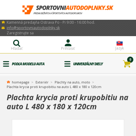
Kamenná predajňa Ostrava Po - Pi 9:00 - 16:00 hod.
info@sportovniautodoplnky.sk
Zaregistrujte sa
Jazyk
Hľadať
Prihlásiť
0
PODĽA MODELU AUTA
UNIVERZÁLNY DIELY
homepage
Exteriér
Plachty na auto, moto
Plachta krycia proti krupobitiu na auto L 480 x 180 x 120cm
Plachta krycia proti krupobitiu na
auto L 480 x 180 x 120cm