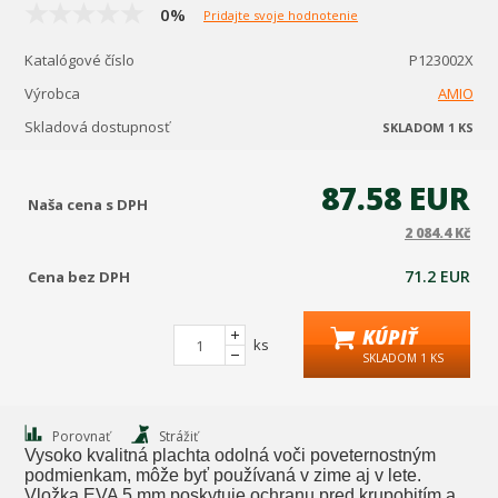
0%
Pridajte svoje hodnotenie
Katalógové číslo
P123002X
Výrobca
AMIO
Skladová dostupnosť
SKLADOM 1 KS
87.58 EUR
Naša cena s DPH
2 084.4 Kč
71.2 EUR
Cena bez DPH
KÚPIŤ
ks
SKLADOM 1 KS
Porovnať
Strážiť
Vysoko kvalitná plachta odolná voči poveternostným
podmienkam, môže byť používaná v zime aj v lete.
Vložka EVA 5 mm poskytuje ochranu pred krupobitím a