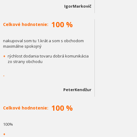
IgorMarkovič
100 %
Celkové hodnotenie:
nakupoval som tu 1.krát a som s obchodom
maximálne spokojný
+
rýchlost dodania tovaru dobrá komunikácia
zo strany obchodu
-
PeterKendžur
100 %
Celkové hodnotenie:
100%
+