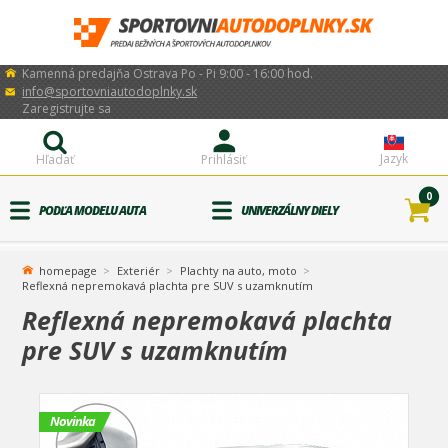
Kamenná predajňa Ostrava Po - Pi 9:00 - 16:00 hod.
info@sportovniautodoplnky.sk
Zaregistrujte sa
Jazyk
Hľadať
Prihlásiť
0
PODĽA MODELU AUTA
UNIVERZÁLNY DIELY
homepage
Exteriér
Plachty na auto, moto
Reflexná nepremokavá plachta pre SUV s uzamknutím
Reflexná nepremokavá plachta
pre SUV s uzamknutím
Novinka