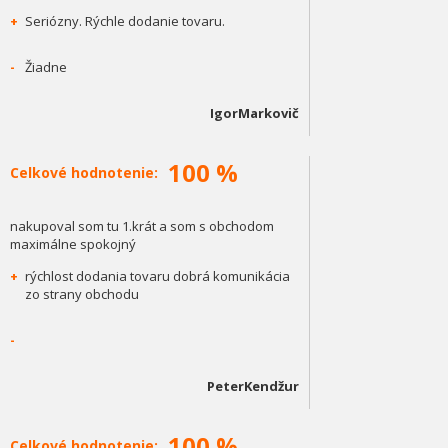
+
Seriózny. Rýchle dodanie tovaru.
-
Žiadne
IgorMarkovič
100 %
Celkové hodnotenie:
nakupoval som tu 1.krát a som s obchodom
maximálne spokojný
+
rýchlost dodania tovaru dobrá komunikácia
zo strany obchodu
-
PeterKendžur
100 %
Celkové hodnotenie: