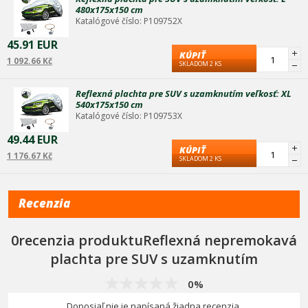
480x175x150 cm
Pasuje potrebné pre tieto modely:
Katalógové číslo: P109752X
45.91 EUR
KÚPIŤ
1 092.66 Kč
SKLADOM 2 KS
Reflexná plachta pre SUV s uzamknutím veľkosť: XL
540x175x150 cm
Katalógové číslo: P109753X
49.44 EUR
KÚPIŤ
1 176.67 Kč
SKLADOM 2 KS
Recenzia
0recenzia produktuReflexná nepremokavá
plachta pre SUV s uzamknutím
0%
Doposiaľ nie je napísaná žiadna recenzia.