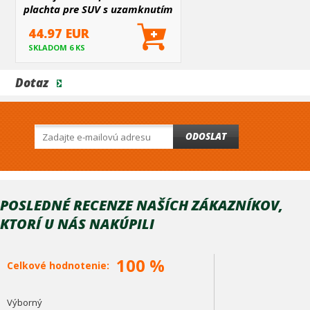
plachta pre SUV s uzamknutím
44.97 EUR
SKLADOM 6 KS
Dotaz
Reflexná nepremokavá plachta pre SUV s uzamknutím
XL
540x175x150
cm (délka, šířka, výška)
Pasuje potrebné pre tieto modely:
ODOSLAT
POSLEDNÉ RECENZE NAŠÍCH ZÁKAZNÍKOV,
KTORÍ U NÁS NAKÚPILI
100 %
Celkové hodnotenie:
Výborný