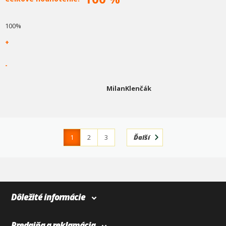
100%
+
-
MilanKlenčák
1
2
3
Ďalší
4
366
Dôležité informácie
Predajňa a reklamácia