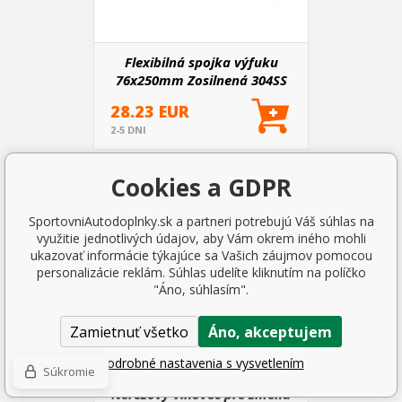
Flexibilná spojka výfuku
76x250mm Zosilnená 304SS
28.23 EUR
2-5 DNI
Cookies a GDPR
SportovniAutodoplnky.sk a partneri potrebujú Váš súhlas na
využitie jednotlivých údajov, aby Vám okrem iného mohli
ukazovať informácie týkajúce sa Vašich záujmov pomocou
personalizácie reklám. Súhlas udelíte kliknutím na políčko
"Áno, súhlasím".
Zamietnuť všetko
Áno, akceptujem
Podrobné nastavenia s vysvetlením
Súkromie
Nerezový vlnovec pre zmenu