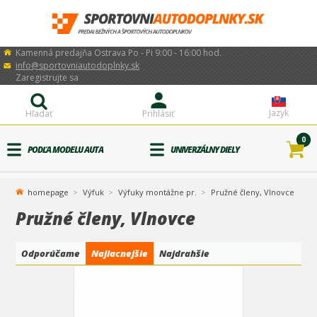
Kamenná predajňa Ostrava Po - Pi 9:00 - 16:00 hod.
info@sportovniautodoplnky.sk
Zaregistrujte sa
Jazyk
Hľadať
Prihlásiť
0
PODĽA MODELU AUTA
UNIVERZÁLNY DIELY
homepage
Výfuk
Výfuky montážne pr.
Pružné členy, Vlnovce
Pružné členy, Vlnovce
Odporúčame
Najlacnejšie
Najdrahšie