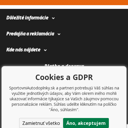
Dôležité informácie
Predajňa a reklamácia
Kde nás nájdete
Platba a doprava
Cookies a GDPR
SportovniAutodoplnky.sk a partneri potrebujú Váš súhlas na
využitie jednotlivých údajov, aby Vám okrem iného mohli
ukazovať informácie týkajúce sa Vašich záujmov pomocou
personalizácie reklám. Súhlas udelíte kliknutím na políčko
"Áno, súhlasím".
Zamietnuť všetko
Áno, akceptujem
Copyright © 2017
Sportovniautodoplnky.cz
- Tuning shop, športové