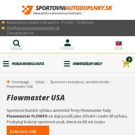
Kamenná predajňa Ostrava Po - Pi 9:00 - 16:00 hod.
info@sportovniautodoplnky.sk
Zaregistrujte sa
Jazyk
Hľadať
Prihlásiť
0
PODĽA MODELU AUTA
UNIVERZÁLNY DIELY
homepage
Výfuk
Športové rezonátory, stredné tlmiče
Flowmaster USA
Flowmaster USA
Sportovní tlumiče výfuku americké firmy Flowmaster řady
Flowmaster FLOWFX
se dají použít jako střední i zadní díl výfuku.
Poskytují krásný sportovní zvuk, která se liší od zvuku
„komorového“ tlumiče výfuku. Vnitřní část je vybavena velkým 3,00
Zobrazit celý
palcovým „přímým“ perforovaným děrovaným jádrem z nerezové