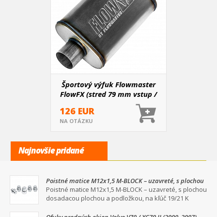
Športový výfuk Flowmaster
FlowFX (stred 79 mm vstup /
dual 67 mm výstup)
126 EUR
NA OTÁZKU
Najnovšie pridané
Poistné matice M12x1,5 M-BLOCK – uzavreté, s plochou
dosadacou plochou a podložkou, na kľúč 19/21
Poistné matice M12x1,5 M-BLOCK – uzavreté, s plochou
dosadacou plochou a podložkou, na kľúč 19/21 K