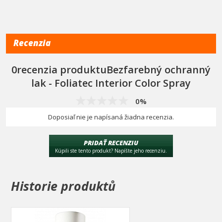
Recenzia
0recenzia produktuBezfarebný ochranný
lak - Foliatec Interior Color Spray
0%
Doposiaľ nie je napísaná žiadna recenzia.
PRIDAŤ RECENZIU
Kúpili ste tento produkt? Napíšte jeho recenziu.
Historie produktů