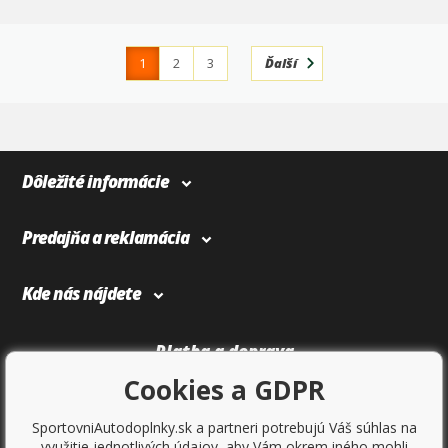
1
2
3
Ďalší
4
366
Dôležité informácie
Predajňa a reklamácia
Kde nás nájdete
Platba a doprava
Cookies a GDPR
SportovniAutodoplnky.sk a partneri potrebujú Váš súhlas na
využitie jednotlivých údajov, aby Vám okrem iného mohli