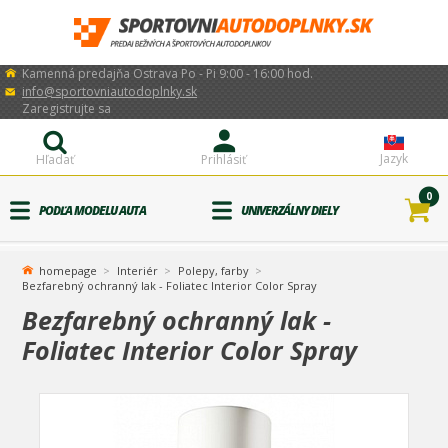
Kamenná predajňa Ostrava Po - Pi 9:00 - 16:00 hod.
info@sportovniautodoplnky.sk
Zaregistrujte sa
Jazyk
Hľadať
Prihlásiť
0
PODĽA MODELU AUTA
UNIVERZÁLNY DIELY
homepage
Interiér
Polepy, farby
Bezfarebný ochranný lak - Foliatec Interior Color Spray
Bezfarebný ochranný lak -
Foliatec Interior Color Spray