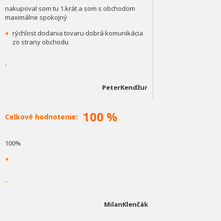
nakupoval som tu 1.krát a som s obchodom
maximálne spokojný
+
rýchlost dodania tovaru dobrá komunikácia
zo strany obchodu
-
PeterKendžur
100 %
Celkové hodnotenie:
100%
+
-
MilanKlenčák