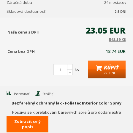
Záručná doba
24 mesiacov
Skladová dostupnosť
2-5 DNI
23.05 EUR
Naša cena s DPH
548.59 Kč
18.74 EUR
Cena bez DPH
KÚPIŤ
ks
2-5 DNI
Porovnať
Strážiť
Bezfarebný ochranný lak - Foliatec Interior Color Spray
Používá se k přelakování barevných sprejů pro dodání extra
ochrany a lesku lakovaného povrchu.
Zobrazit celý
popis
Barva víčka na přiložené fotografii produktu je pouze ilustrativní!