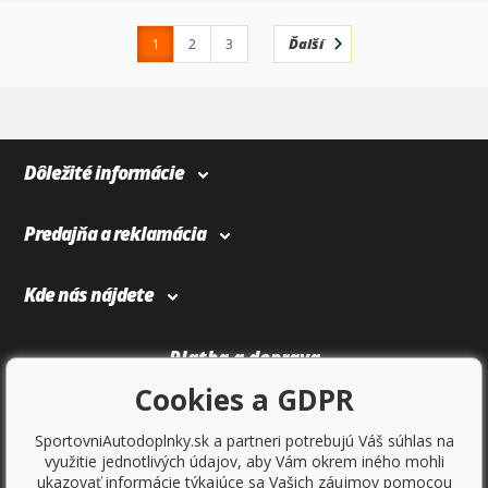
1
2
3
Ďalší
4
366
Dôležité informácie
Predajňa a reklamácia
Kde nás nájdete
Platba a doprava
Cookies a GDPR
SportovniAutodoplnky.sk a partneri potrebujú Váš súhlas na
využitie jednotlivých údajov, aby Vám okrem iného mohli
ukazovať informácie týkajúce sa Vašich záujmov pomocou