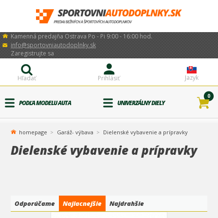
Kamenná predajňa Ostrava Po - Pi 9:00 - 16:00 hod.
info@sportovniautodoplnky.sk
Zaregistrujte sa
Jazyk
Hľadať
Prihlásiť
0
PODĽA MODELU AUTA
UNIVERZÁLNY DIELY
homepage
Garáž- výbava
Dielenské vybavenie a prípravky
Dielenské vybavenie a prípravky
Odporúčame
Najlacnejšie
Najdrahšie