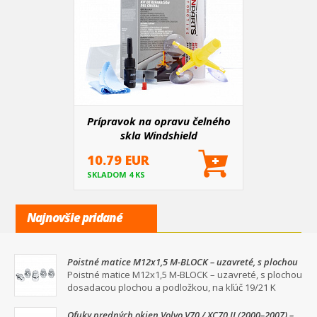
Prípravok na opravu čelného
skla Windshield
10.79 EUR
SKLADOM 4 KS
Najnovšie pridané
Poistné matice M12x1,5 M-BLOCK – uzavreté, s plochou
dosadacou plochou a podložkou, na kľúč 19/21
Poistné matice M12x1,5 M-BLOCK – uzavreté, s plochou
dosadacou plochou a podložkou, na kľúč 19/21 K
Ofuky predných okien Volvo V70 / XC70 II (2000–2007) –