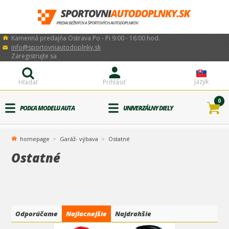
Kamenná predajňa Ostrava Po - Pi 9:00 - 16:00 hod.
info@sportovniautodoplnky.sk
Zaregistrujte sa
Jazyk
Hľadať
Prihlásiť
0
PODĽA MODELU AUTA
UNIVERZÁLNY DIELY
homepage
Garáž- výbava
Ostatné
Ostatné
Odporúčame
Najlacnejšie
Najdrahšie