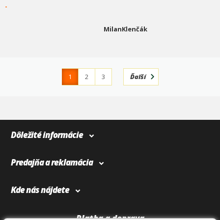
-
MilanKlenčák
1
2
3
Ďalší
4
366
Dôležité informácie
Predajňa a reklamácia
Kde nás nájdete
Platba a doprava