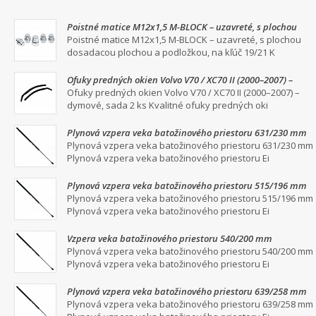
Poistné matice M12x1,5 M-BLOCK – uzavreté, s plochou
dosadacou plochou a podložkou, na kľúč 19/21
Poistné matice M12x1,5 M-BLOCK – uzavreté, s plochou
dosadacou plochou a podložkou, na kľúč 19/21 K
Ofuky predných okien Volvo V70 / XC70 II (2000–2007) –
dymové, sada 2 ks
Ofuky predných okien Volvo V70 / XC70 II (2000–2007) –
dymové, sada 2 ks Kvalitné ofuky predných oki
Plynová vzpera veka batožinového priestoru 631/230 mm
Plynová vzpera veka batožinového priestoru 631/230 mm
Plynová vzpera veka batožinového priestoru Ei
Plynová vzpera veka batožinového priestoru 515/196 mm
Plynová vzpera veka batožinového priestoru 515/196 mm
Plynová vzpera veka batožinového priestoru Ei
Vzpera veka batožinového priestoru 540/200 mm
Plynová vzpera veka batožinového priestoru 540/200 mm
Plynová vzpera veka batožinového priestoru Ei
Plynová vzpera veka batožinového priestoru 639/258 mm
Plynová vzpera veka batožinového priestoru 639/258 mm