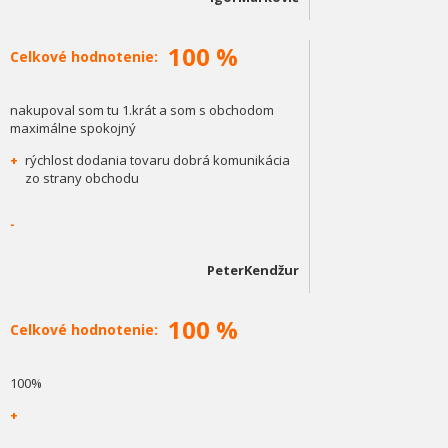
100 %
Celkové hodnotenie:
nakupoval som tu 1.krát a som s obchodom
maximálne spokojný
+
rýchlost dodania tovaru dobrá komunikácia
zo strany obchodu
-
PeterKendžur
100 %
Celkové hodnotenie:
100%
+