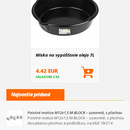
Miska na vypúšťanie oleja 7L
4.42 EUR
SKLADOM 2 KS
Najnovšie pridané
Poistné matice M12x1,5 M-BLOCK – uzavreté, s plochou
dosadacou plochou a podložkou, na kľúč 19/21
Poistné matice M12x1,5 M-BLOCK – uzavreté, s plochou
dosadacou plochou a podložkou, na kľúč 19/21 K