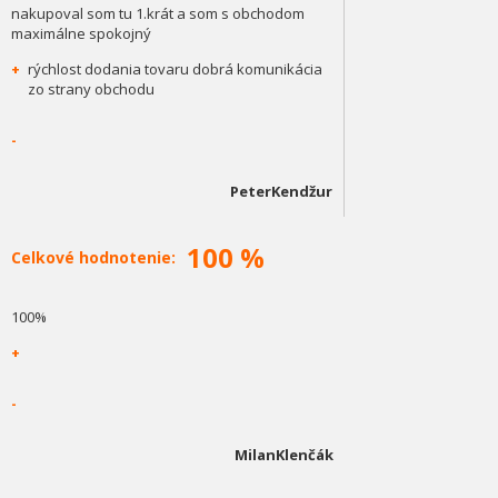
nakupoval som tu 1.krát a som s obchodom
maximálne spokojný
+
rýchlost dodania tovaru dobrá komunikácia
zo strany obchodu
-
PeterKendžur
100 %
Celkové hodnotenie:
100%
+
-
MilanKlenčák