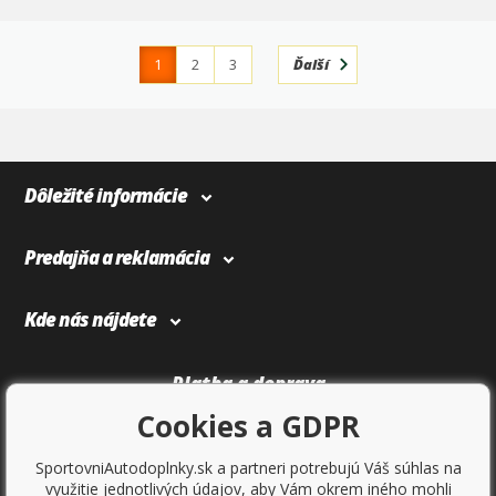
1
2
3
Ďalší
4
366
Dôležité informácie
Predajňa a reklamácia
Kde nás nájdete
Platba a doprava
Cookies a GDPR
SportovniAutodoplnky.sk a partneri potrebujú Váš súhlas na
využitie jednotlivých údajov, aby Vám okrem iného mohli