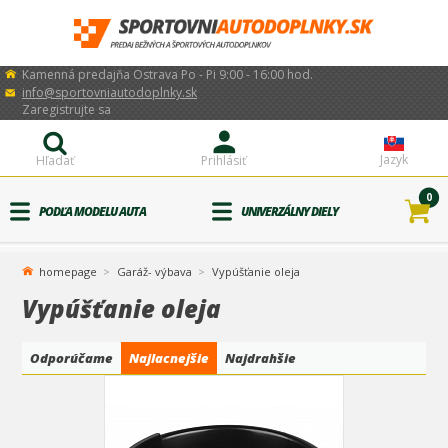
Kamenná predajňa Ostrava Po - Pi 9:00 - 16:00 hod.
info@sportovniautodoplnky.sk
Zaregistrujte sa
Jazyk
Hľadať
Prihlásiť
0
PODĽA MODELU AUTA
UNIVERZÁLNY DIELY
homepage
Garáž- výbava
Vypúšťanie oleja
Vypúšťanie oleja
Odporúčame
Najlacnejšie
Najdrahšie