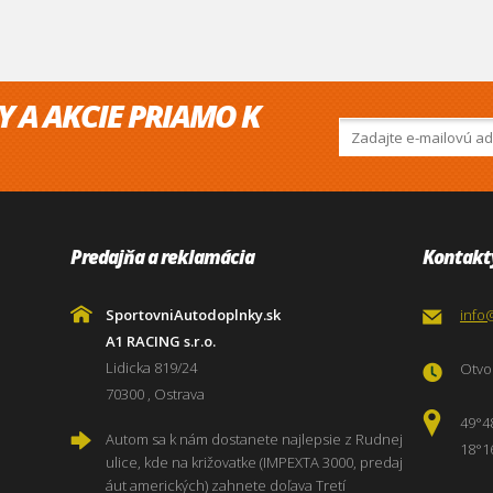
Y A AKCIE PRIAMO K
Predajňa a reklamácia
Kontakt
SportovniAutodoplnky.sk
info
A1 RACING s.r.o.
Lidicka 819/24
Otvor
70300 , Ostrava
49°4
Autom sa k nám dostanete najlepsie z Rudnej
18°1
ulice, kde na križovatke (IMPEXTA 3000, predaj
áut amerických) zahnete doľava Tretí