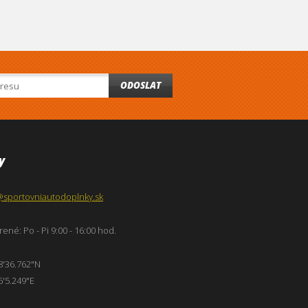
ODOSLAT
y
@sportovniautodoplnky.sk
ené: Po - Pi 9:00 - 16:00 hod.
8'36.762"N
6'5.249"E