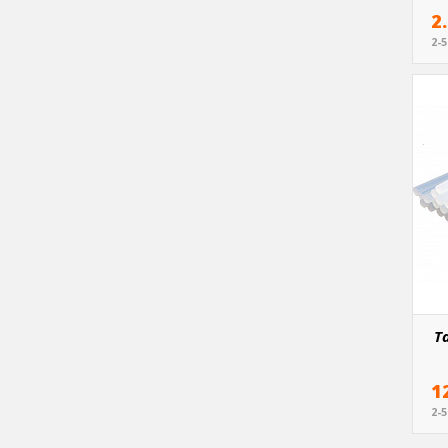
2
2-
Ta
1
2-