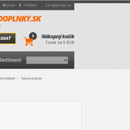
Jazyk
Prihlásiť
Zaregistrujte sa
0
Nákupný košík
ĽADAŤ
Tovar za 0 EUR
Sortiment
ktronářadí
Tavné pistole