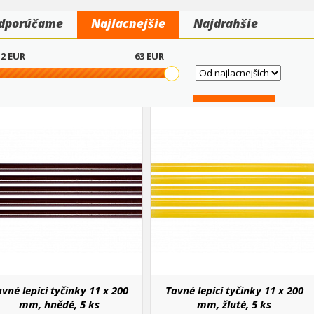
dporúčame
Najlacnejšie
Najdrahšie
2
EUR
63
EUR
vné lepící tyčinky 11 x 200
Tavné lepící tyčinky 11 x 200
mm, hnědé, 5 ks
mm, žluté, 5 ks