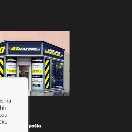
as na
hli
cou
íčko