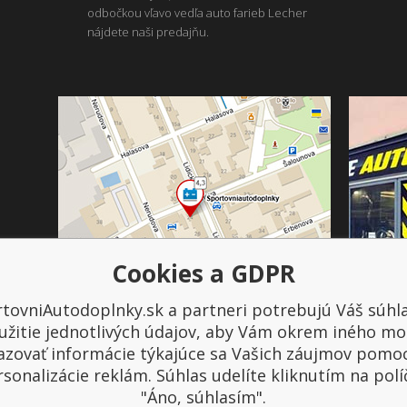
odbočkou vľavo vedľa auto farieb Lecher
nájdete naši predajňu.
Cookies a GDPR
tovniAutodoplnky.sk a partneri potrebujú Váš súhl
Platba a doprava
užitie jednotlivých údajov, aby Vám okrem iného mo
azovať informácie týkajúce sa Vašich záujmov pomo
sonalizácie reklám. Súhlas udelíte kliknutím na pol
"Áno, súhlasím".