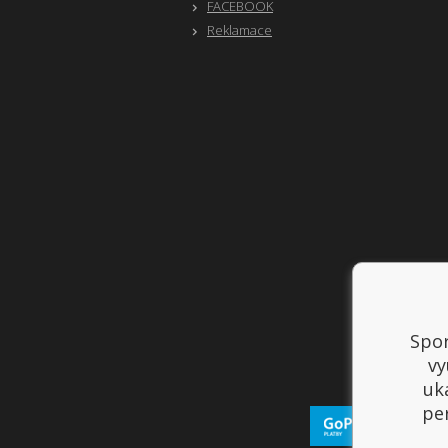
FACEBOOK
Reklamace
Spor
vy
uk
per