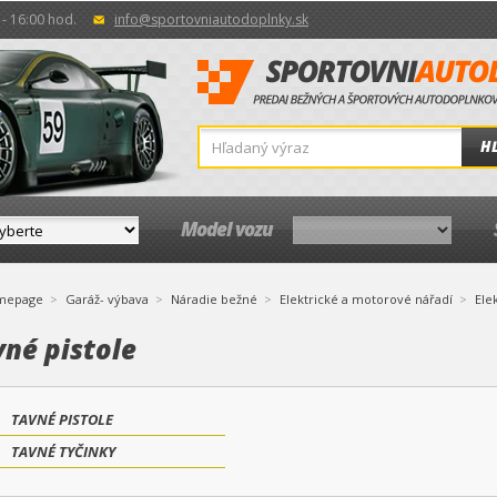
- 16:00 hod.
info@sportovniautodoplnky.sk
H
Model vozu
mepage
Garáž- výbava
Náradie bežné
Elektrické a motorové nářadí
Ele
vné pistole
TAVNÉ PISTOLE
TAVNÉ TYČINKY