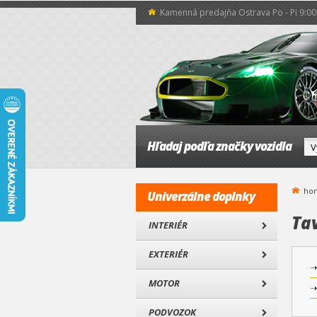
Kamenná predajňa Ostrava Po - Pi 9:00 
Hľadaj podľa značky vozidla
ho
Univerzálne doplnky
Ta
INTERIÉR
EXTERIÉR
MOTOR
PODVOZOK