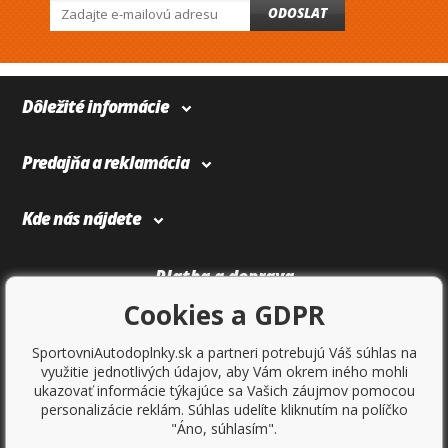
ODOSLAT
Dôležité informácie
Predajňa a reklamácia
Kde nás nájdete
Platba a doprava
Cookies a GDPR
SportovniAutodoplnky.sk a partneri potrebujú Váš súhlas na
využitie jednotlivých údajov, aby Vám okrem iného mohli
ukazovať informácie týkajúce sa Vašich záujmov pomocou
personalizácie reklám. Súhlas udelíte kliknutím na políčko
"Áno, súhlasím".