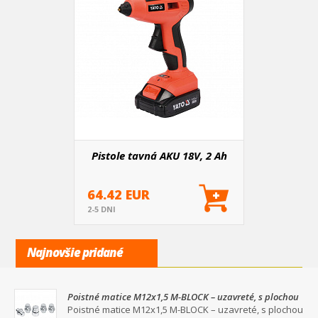
Pistole tavná AKU 18V, 2 Ah
64.42 EUR
2-5 DNI
Najnovšie pridané
Poistné matice M12x1,5 M-BLOCK – uzavreté, s plochou
dosadacou plochou a podložkou, na kľúč 19/21
Poistné matice M12x1,5 M-BLOCK – uzavreté, s plochou