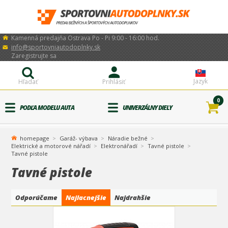
Kamenná predajňa Ostrava Po - Pi 9:00 - 16:00 hod.
info@sportovniautodoplnky.sk
Zaregistrujte sa
Jazyk
Hľadať
Prihlásiť
0
PODĽA MODELU AUTA
UNIVERZÁLNY DIELY
homepage
Garáž- výbava
Náradie bežné
Elektrické a motorové nářadí
Elektronářadí
Tavné pistole
Tavné pistole
Tavné pistole
Odporúčame
Najlacnejšie
Najdrahšie