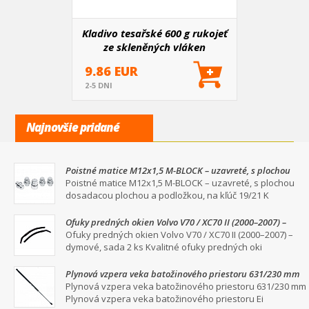
Kladivo tesařské 600 g rukojeť
ze skleněných vláken
9.86 EUR
2-5 DNI
Najnovšie pridané
Poistné matice M12x1,5 M-BLOCK – uzavreté, s plochou
dosadacou plochou a podložkou, na kľúč 19/21
Poistné matice M12x1,5 M-BLOCK – uzavreté, s plochou
dosadacou plochou a podložkou, na kľúč 19/21 K
Ofuky predných okien Volvo V70 / XC70 II (2000–2007) –
dymové, sada 2 ks
Ofuky predných okien Volvo V70 / XC70 II (2000–2007) –
dymové, sada 2 ks Kvalitné ofuky predných oki
Plynová vzpera veka batožinového priestoru 631/230 mm
Plynová vzpera veka batožinového priestoru 631/230 mm
Plynová vzpera veka batožinového priestoru Ei