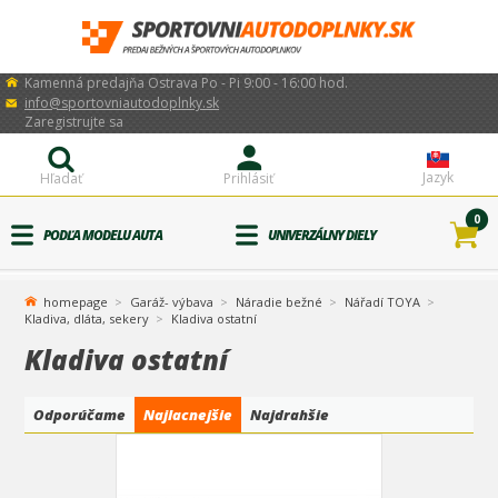
Kamenná predajňa Ostrava Po - Pi 9:00 - 16:00 hod.
info@sportovniautodoplnky.sk
Zaregistrujte sa
Jazyk
Hľadať
Prihlásiť
0
PODĽA MODELU AUTA
UNIVERZÁLNY DIELY
homepage
Garáž- výbava
Náradie bežné
Nářadí TOYA
Kladiva, dláta, sekery
Kladiva ostatní
Kladiva ostatní
Odporúčame
Najlacnejšie
Najdrahšie