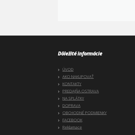
Dôležité informácie
ÚVOD
AKO NAKUPOVAŤ
KONTAKTY
PREDAJŇA OSTRAVA
NA SPLÁTKY
DOPRAVA
OBCHODNÉ PODMIENKY
FACEBOOK
Reklamace