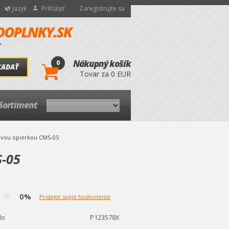
Jazyk
Prihlásiť
Zaregistrujte sa
0
Nákupný košík
ĽADAŤ
Tovar za 0 EUR
Sortiment
ovou opierkou CMS-05
S-05
0%
Pridajte svoje hodnotenie
lo
P123578X