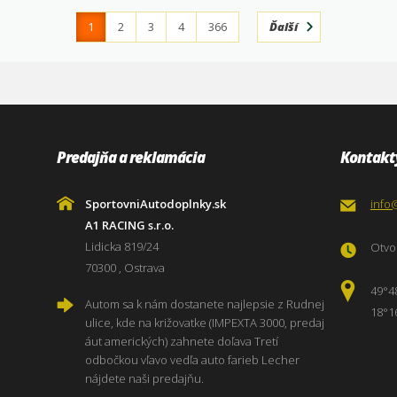
1
2
3
4
366
Ďalší
Predajňa a reklamácia
Kontakt
SportovniAutodoplnky.sk
info
A1 RACING s.r.o.
Lidicka 819/24
Otvor
70300 , Ostrava
49°4
Autom sa k nám dostanete najlepsie z Rudnej
18°1
ulice, kde na križovatke (IMPEXTA 3000, predaj
áut amerických) zahnete doľava Tretí
odbočkou vľavo vedľa auto farieb Lecher
nájdete naši predajňu.