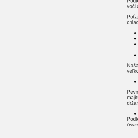
Podl
voči
Poťah
chla
Naša
veľko
Pevn
maji
držan
Podl
Osved