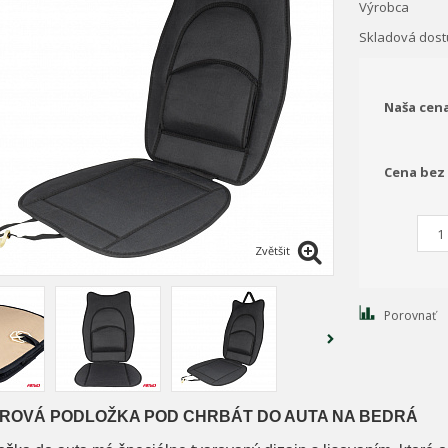
Výrobca
Skladová dos
Naša cen
Cena bez
Zvětšit
Porovnať
ROVÁ PODLOŽKA POD CHRBÁT DO AUTA NA BEDRÁ