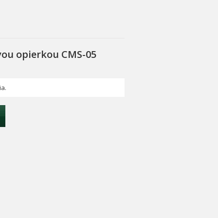
vou opierkou CMS-05
ia.