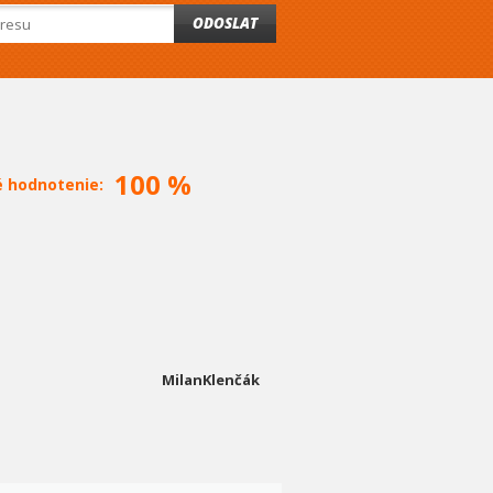
ODOSLAT
100 %
é hodnotenie:
MilanKlenčák