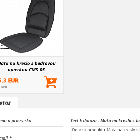
ata na kreslo s bedrovou
opierkou CMS-05
5.3 EUR
5 DNI
otaz
no a priezvisko
Text k dotazu -
Mata na kreslo s 
mail *