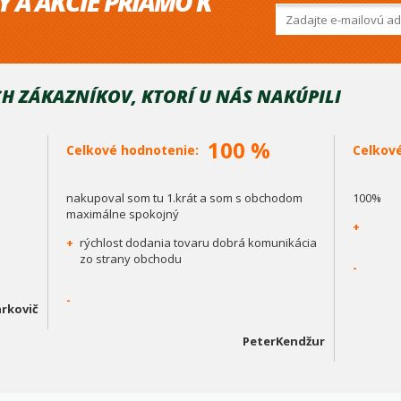
Y A AKCIE PRIAMO K
H ZÁKAZNÍKOV, KTORÍ U NÁS NAKÚPILI
100 %
Celkové hodnotenie:
Celkov
nakupoval som tu 1.krát a som s obchodom
100%
maximálne spokojný
+
+
rýchlost dodania tovaru dobrá komunikácia
zo strany obchodu
-
-
rkovič
PeterKendžur