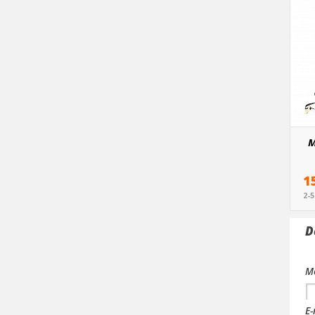
M
1
2-
D
Me
E-