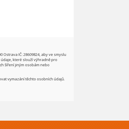
00 Ostrava IČ: 28609824, aby ve smyslu
údaje, které slouží výhradně pro
ích šíření jiným osobám nebo
adovat vymazání těchto osobních údajů.