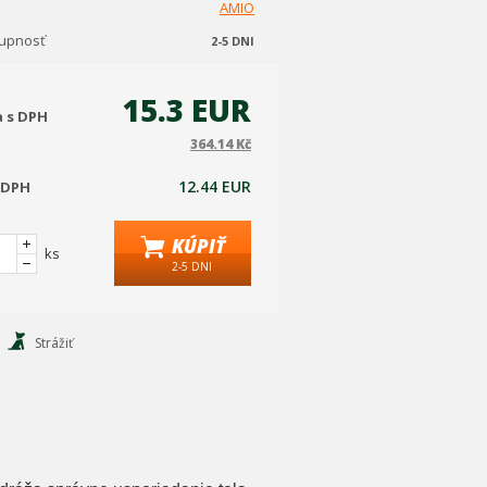
AMIO
tupnosť
2-5 DNI
15.3 EUR
a s DPH
364.14 Kč
12.44 EUR
 DPH
KÚPIŤ
ks
2-5 DNI
Strážiť