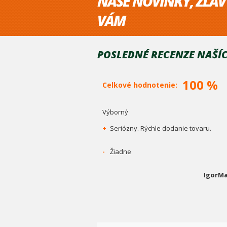
NAŠE NOVINKY, ZĽAV
VÁM
POSLEDNÉ RECENZE NAŠÍC
100 %
Celkové hodnotenie:
Výborný
+
Seriózny. Rýchle dodanie tovaru.
-
Žiadne
IgorMa