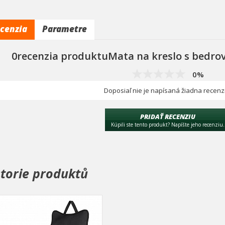
cenzia
Parametre
0recenzia produktuMata na kreslo s bedro
0%
Doposiaľ nie je napísaná žiadna recenz
PRIDAŤ RECENZIU
Kúpili ste tento produkt? Napíšte jeho recenziu.
storie produktů