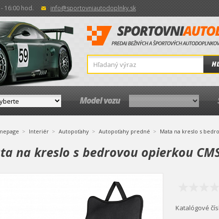
- 16:00 hod.
info@sportovniautodoplnky.sk
H
Model vozu
mepage
Interiér
Autopoťahy
Autopoťahy predné
Mata na kreslo s bedr
ta na kreslo s bedrovou opierkou CM
Katalógové čís