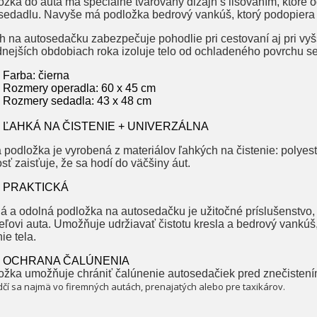
ožka do auta má špeciálne tvarovaný dizajn s lisovaním, ktoré 
 sedadlu. Navyše má podložka bedrový vankúš, ktorý podopiera c
 na autosedačku zabezpečuje pohodlie pri cestovaní aj pri vyšš
dnejších obdobiach roka izoluje telo od ochladeného povrchu s
Farba: čierna
Rozmery operadla: 60 x 45 cm
Rozmery sedadla: 43 x 48 cm
ĽAHKÁ NA ČISTENIE + UNIVERZÁLNA
 podložka je vyrobená z materiálov ľahkých na čistenie: polyest
sť zaisťuje, že sa hodí do väčšiny áut.
PRAKTICKÁ
á a odolná podložka na autosedačku je užitočné príslušenstvo, 
teľovi auta. Umožňuje udržiavať čistotu kresla a bedrový vankú
ie tela.
OCHRANA ČALÚNENIA
ožka umožňuje chrániť čalúnenie autosedačiek pred znečisten
čí sa najmä vo firemných autách, prenajatých alebo pre taxikárov.