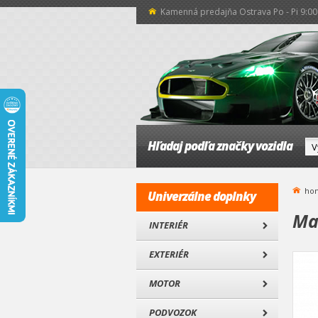
Kamenná predajňa Ostrava Po - Pi 9:00 
Hľadaj podľa značky vozidla
ho
Univerzálne doplnky
Ma
INTERIÉR
EXTERIÉR
MOTOR
PODVOZOK