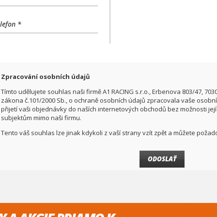
lefon *
Zpracování osobních údajů
Tímto udělujete souhlas naši firmě A1 RACING s.r.o., Erbenova 803/47, 703
zákona č.101/2000 Sb., o ochraně osobních údajů zpracovala vaše osobní 
přijetí vaši objednávky do naších internetových obchodů bez možnosti jej
subjektům mimo naši firmu.
Tento váš souhlas lze jinak kdykoli z vaší strany vzít zpět a můžete pož