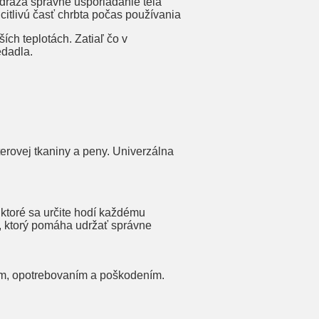
odráža správne usporiadanie tela
itlivú časť chrbta počas používania
ích teplotách. Zatiaľ čo v
edadla.
erovej tkaniny a peny. Univerzálna
ktoré sa určite hodí každému
š, ktorý pomáha udržať správne
ím, opotrebovaním a poškodením.