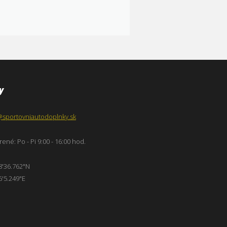
y
@sportovniautodoplnky.sk
ené: Po - Pi 9:00 - 16:00 hod.
8'36.762"N
6'5.249"E