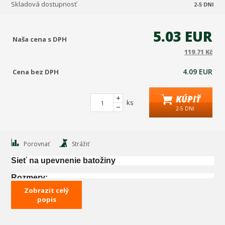
Skladová dostupnosť
2-5 DNI
5.03 EUR
Naša cena s DPH
119.71 Kč
4.09 EUR
Cena bez DPH
KÚPIŤ
ks
2-5 DNI
Porovnať
Strážiť
Sieť na upevnenie batožiny
Rozmery:
Zobrazit celý
70x90 cm
popis
Elastická
sieť na upevnenie batožiny.