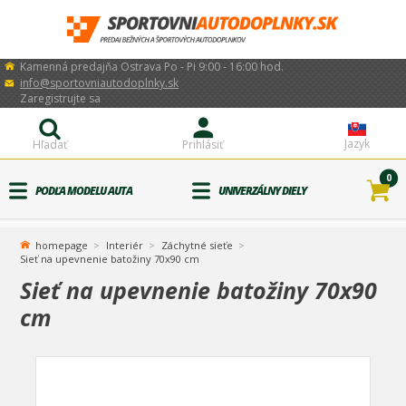
Kamenná predajňa Ostrava Po - Pi 9:00 - 16:00 hod.
info@sportovniautodoplnky.sk
Zaregistrujte sa
Jazyk
Hľadať
Prihlásiť
0
PODĽA MODELU AUTA
UNIVERZÁLNY DIELY
homepage
Interiér
Záchytné sieťe
Sieť na upevnenie batožiny 70x90 cm
Sieť na upevnenie batožiny 70x90
cm