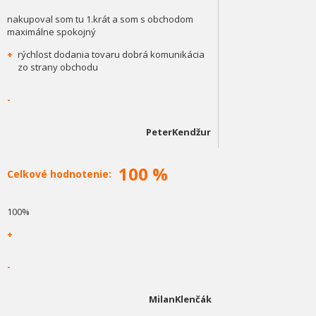
nakupoval som tu 1.krát a som s obchodom
maximálne spokojný
+
rýchlost dodania tovaru dobrá komunikácia
zo strany obchodu
-
PeterKendžur
100 %
Celkové hodnotenie:
100%
+
-
MilanKlenčák