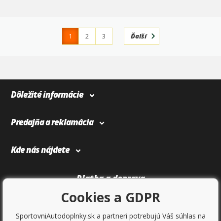
1
2
3
Ďalší
4
366
Dôležité informácie
Predajňa a reklamácia
Kde nás nájdete
Platba a doprava
Cookies a GDPR
SportovniAutodoplnky.sk a partneri potrebujú Váš súhlas na