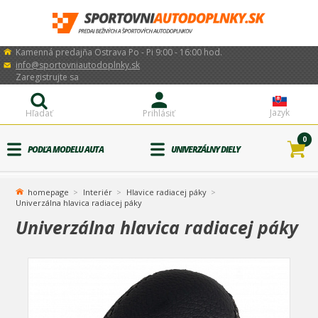
Kamenná predajňa Ostrava Po - Pi 9:00 - 16:00 hod.
info@sportovniautodoplnky.sk
Zaregistrujte sa
Jazyk
Hľadať
Prihlásiť
0
PODĽA MODELU AUTA
UNIVERZÁLNY DIELY
homepage
Interiér
Hlavice radiacej páky
Univerzálna hlavica radiacej páky
Univerzálna hlavica radiacej páky