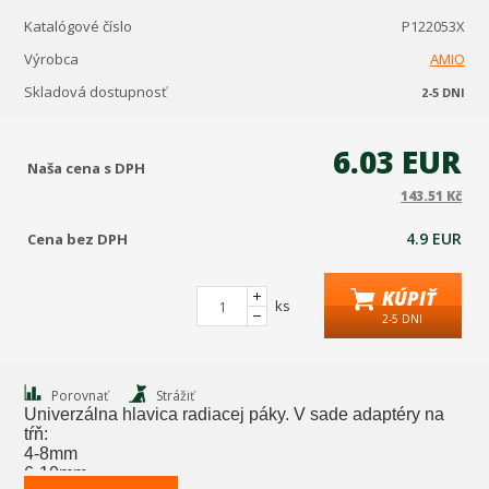
Katalógové číslo
P122053X
Výrobca
AMIO
Skladová dostupnosť
2-5 DNI
6.03 EUR
Naša cena s DPH
143.51 Kč
4.9 EUR
Cena bez DPH
KÚPIŤ
ks
2-5 DNI
Porovnať
Strážiť
Univerzálna hlavica radiacej páky. V sade adaptéry na
tŕň:
4-8mm
6-10mm