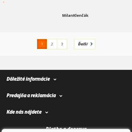
-
MilanKlenčák
1
2
3
Ďalší
4
366
Dôležité informácie
Predajňa a reklamácia
Kde nás nájdete
Platba a doprava