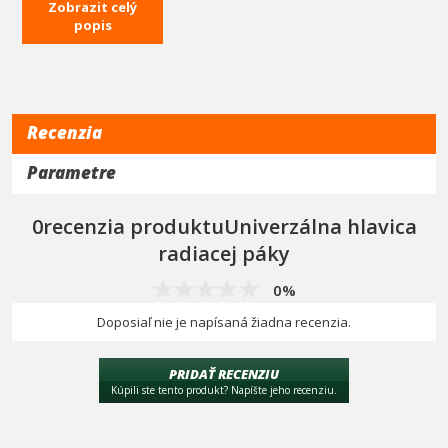
9-11mm
Zobrazit celý
popis
Recenzia
Parametre
0recenzia produktuUniverzálna hlavica
radiacej páky
0%
Doposiaľ nie je napísaná žiadna recenzia.
PRIDAŤ RECENZIU
Kúpili ste tento produkt? Napíšte jeho recenziu.