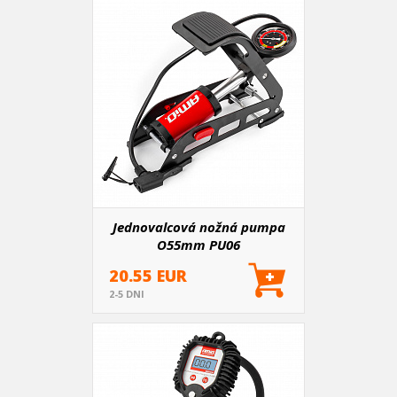
Jednovalcová nožná pumpa
O55mm PU06
20.55 EUR
2-5 DNI