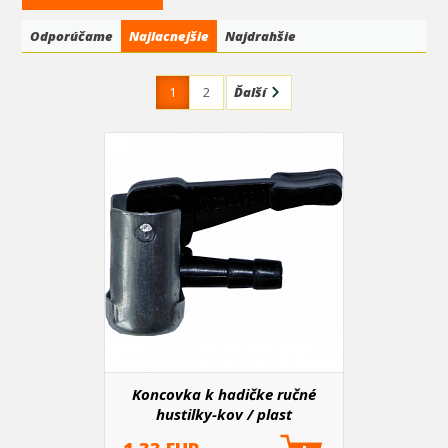
Odporúčame
Najlacnejšie
Najdrahšie
1
2
Ďalší
Koncovka k hadičke ručné
hustilky-kov / plast