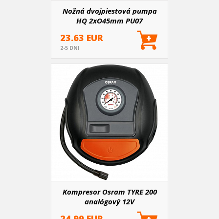
Nožná dvojpiestová pumpa
HQ 2xO45mm PU07
23.63 EUR
2-5 DNI
Kompresor Osram TYRE 200
analógový 12V
24.99 EUR