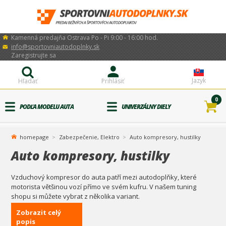
Kamenná predajňa Ostrava Po - Pi 9:00 - 16:00 hod.
info@sportovniautodoplnky.sk
Zaregistrujte sa
Jazyk
Hľadať
Prihlásiť
0
PODĽA MODELU AUTA
UNIVERZÁLNY DIELY
homepage
Zabezpečenie, Elektro
Auto kompresory, hustilky
Auto kompresory, hustilky
Vzduchový kompresor do auta patří mezi autodoplňky, které
motorista většinou vozí přímo ve svém kufru. V našem tuning
shopu si můžete vybrat z několika variant.
Zobrazit celý
popis