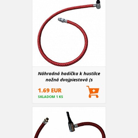
Náhradná hadička k hustilce
nožná dvojpiestová (s
manometrom)
1.69 EUR
SKLADOM 1 KS