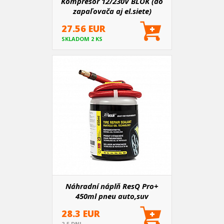
Kompresor 12/230V BLOK (do
zapaľovača aj el.siete)
27.56 EUR
SKLADOM 2 KS
Náhradní náplň ResQ Pro+
450ml pneu auto,suv
28.3 EUR
2-5 DNI