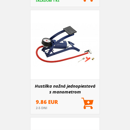
SKLADOM 1 KS
Hustilka nožná jednopiestová
s manometrom
9.86 EUR
2-5 DNI