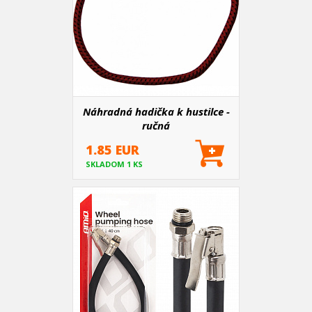
Náhradná hadička k hustilce -
ručná
1.85 EUR
SKLADOM 1 KS