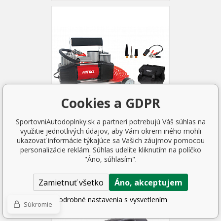
Cookies a GDPR
SportovniAutodoplnky.sk a partneri potrebujú Váš súhlas na
využitie jednotlivých údajov, aby Vám okrem iného mohli
Automobilový kompresor
ukazovať informácie týkajúce sa Vašich záujmov pomocou
AComp-4 kovový 2 - piestový
personalizácie reklám. Súhlas udelíte kliknutím na políčko
12 V HQ
"Áno, súhlasím".
39.54 EUR
SKLADOM 1 KS
Zamietnuť všetko
Áno, akceptujem
Podrobné nastavenia s vysvetlením
Súkromie