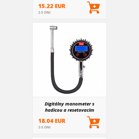
15.22 EUR
2-5 DNI
Digitálny manometer s
hadicou a resetovacím
ventilom 17 bar AMIO-04465
18.04 EUR
2-5 DNI