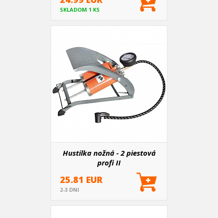
SKLADOM 1 KS
Hustilka nožná - 2 piestová
profi II
25.81 EUR
2-3 DNI