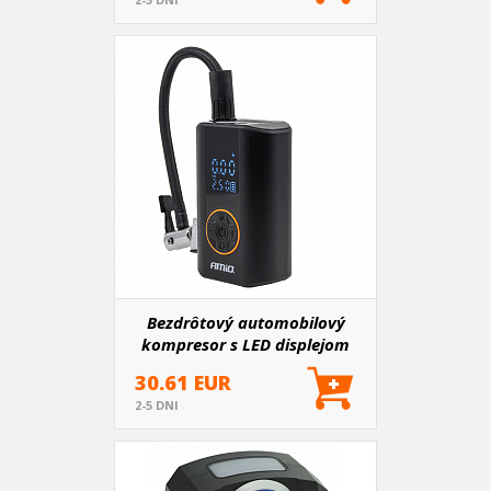
Bezdrôtový automobilový
kompresor s LED displejom
40W USB-C ACOMP-25 AMIO-
30.61 EUR
04414
2-5 DNI