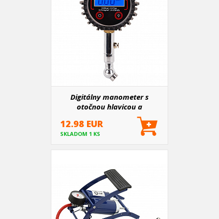
Digitálny manometer s
otočnou hlavicou a
resetovacím ventilom 17 bar
12.98 EUR
AMIO-04464
SKLADOM 1 KS