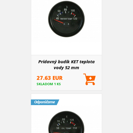
Prídavný budík KET teplota
vody 52 mm
27.63 EUR
SKLADOM 1 KS
Odporúčame