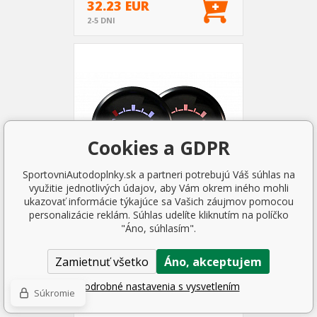
32.23 EUR
2-5 DNI
Cookies a GDPR
SportovniAutodoplnky.sk a partneri potrebujú Váš súhlas na
využitie jednotlivých údajov, aby Vám okrem iného mohli
ukazovať informácie týkajúce sa Vašich záujmov pomocou
personalizácie reklám. Súhlas udelíte kliknutím na políčko
Zegar Auto Gauge T90 52mm -
"Áno, súhlasím".
Fuel Level 10-180ohm
Zamietnuť všetko
Áno, akceptujem
32.23 EUR
2-5 DNI
Podrobné nastavenia s vysvetlením
Súkromie