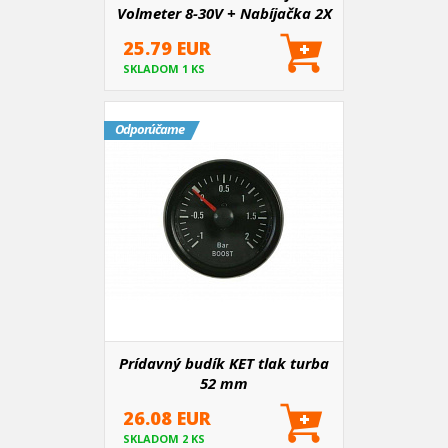
Volmeter 8-30V + Nabíjačka 2X
USB 3,4A
25.79 EUR
SKLADOM 1 KS
Odporúčame
Prídavný budík KET tlak turba
52 mm
26.08 EUR
SKLADOM 2 KS