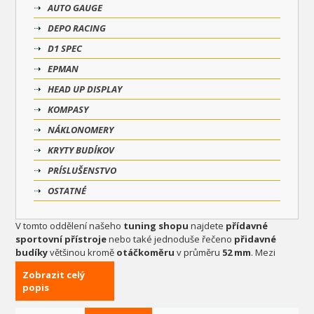
AUTO GAUGE
DEPO RACING
D1 SPEC
EPMAN
HEAD UP DISPLAY
KOMPASY
NÁKLONOMERY
KRYTY BUDÍKOV
PRÍSLUŠENSTVO
OSTATNÉ
V tomto oddělení našeho
tuning shopu
najdete
přídavné
sportovní přístroje
nebo také jednoduše řečeno
přidavné
budíky
většinou kromě
otáčkoměru
v průměru
52 mm
. Mezi
nejprodávanější
přídavné budíky
patří
tlak turba, teplota
Zobrazit celý
oleje, tlak oleje, voltmetr, teplota vody a otáčkoměr
, který je
popis
v provedení
52 mm
a nebo také ve velkém provedení s
nastavitelným shiftem. Nejprodávanější značkou
přídavných