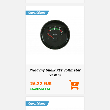
Odporúčame
Prídavný budík KET voltmeter
52 mm
26.22 EUR
SKLADOM 1 KS
Odporúčame