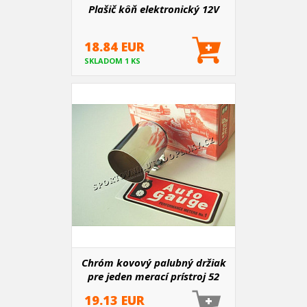
Plašič kôň elektronický 12V
18.84 EUR
SKLADOM 1 KS
Chróm kovový palubný držiak
pre jeden merací prístroj 52
mm
19.13 EUR