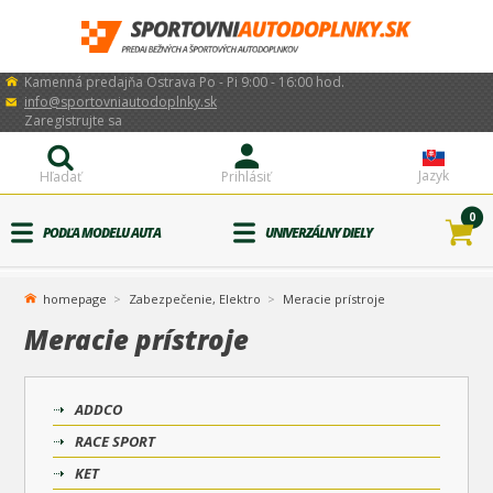
Kamenná predajňa Ostrava Po - Pi 9:00 - 16:00 hod.
info@sportovniautodoplnky.sk
Zaregistrujte sa
Jazyk
Hľadať
Prihlásiť
0
PODĽA MODELU AUTA
UNIVERZÁLNY DIELY
homepage
Zabezpečenie, Elektro
Meracie prístroje
Meracie prístroje
ADDCO
RACE SPORT
KET