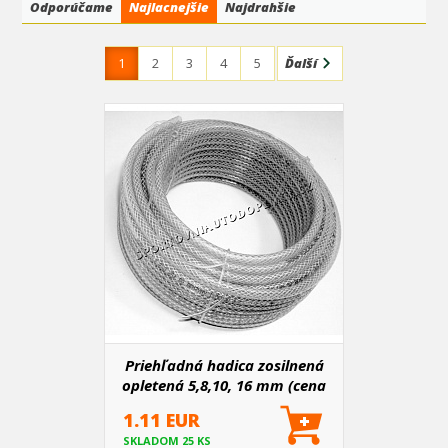
budíků
Odporúčame
v našem
tuning shopu
Najlacnejšie
je
Najdrahšie
AUTO GAUGE
, protože mají po
otočení klíčku v zapalování nádherný design, jsou kvalitní a
dostupné cenou.
1
2
3
4
5
Ďalší
Priehľadná hadica zosilnená
opletená 5,8,10, 16 mm (cena
za 1 m)
1.11 EUR
SKLADOM 25 KS