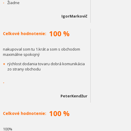
-
Žiadne
IgorMarkovič
100 %
Celkové hodnotenie:
nakupoval som tu 1.krát a som s obchodom
maximálne spokojný
+
rýchlost dodania tovaru dobrá komunikácia
zo strany obchodu
-
PeterKendžur
100 %
Celkové hodnotenie:
100%