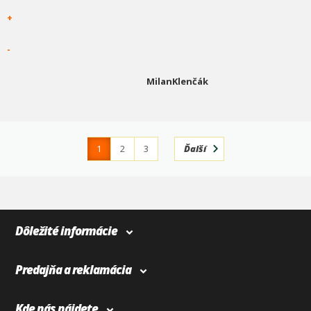
+
-
MilanKlenčák
1
2
3
Ďalší
4
366
Dôležité informácie
Predajňa a reklamácia
Kde nás nájdete