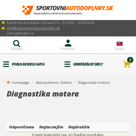
Kamenná predajňa Ostrava Po - Pi 9:00 - 16:00 hod.
info@sportovniautodoplnky.sk
Zaregistrujte sa
Jazyk
Hľadať
Prihlásiť
0
PODĽA MODELU AUTA
UNIVERZÁLNY DIELY
homepage
Zabezpečenie, Elektro
Diagnostika motora
Diagnostika motora
Odporúčame
Najlacnejšie
Najdrahšie
V tejto kategórii nie sú žiadne produkty.