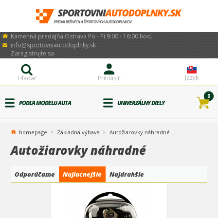
Kamenná predajňa Ostrava Po - Pi 9:00 - 16:00 hod.
info@sportovniautodoplnky.sk
Zaregistrujte sa
Jazyk
Hľadať
Prihlásiť
0
PODĽA MODELU AUTA
UNIVERZÁLNY DIELY
homepage
Základná výbava
Autožiarovky náhradné
Autožiarovky náhradné
Odporúčame
Najlacnejšie
Najdrahšie