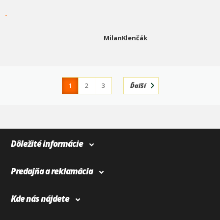
-
MilanKlenčák
1
2
3
Ďalší
4
366
Dôležité informácie
Predajňa a reklamácia
Kde nás nájdete