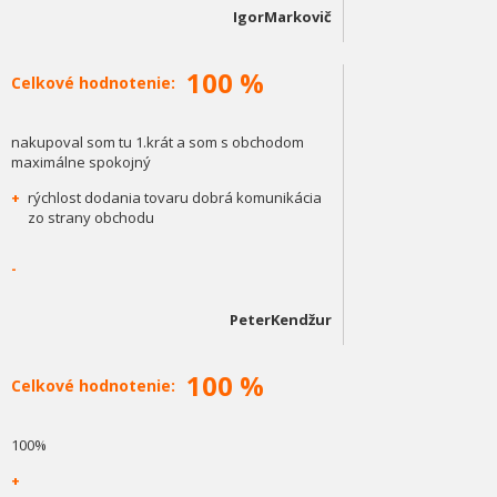
IgorMarkovič
100 %
Celkové hodnotenie:
nakupoval som tu 1.krát a som s obchodom
maximálne spokojný
+
rýchlost dodania tovaru dobrá komunikácia
zo strany obchodu
-
PeterKendžur
100 %
Celkové hodnotenie:
100%
+