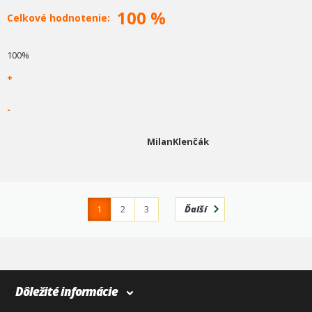
100 %
Celkové hodnotenie:
100%
+
-
MilanKlenčák
1
2
3
Ďalší
4
366
Dôležité informácie