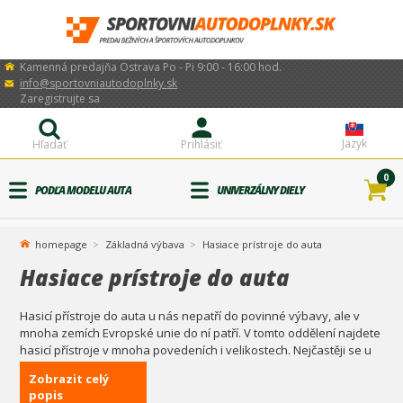
Kamenná predajňa Ostrava Po - Pi 9:00 - 16:00 hod.
info@sportovniautodoplnky.sk
Zaregistrujte sa
Jazyk
Hľadať
Prihlásiť
0
PODĽA MODELU AUTA
UNIVERZÁLNY DIELY
homepage
Základná výbava
Hasiace prístroje do auta
Hasiace prístroje do auta
Hasicí přístroje do auta u nás nepatří do povinné výbavy, ale v
mnoha zemích Evropské unie do ní patří. V tomto oddělení najdete
hasicí přístroje v mnoha povedeních i velikostech. Nejčastěji se u
nás prodává práškový hasicí přístroj, ale existuje také varianta
Zobrazit celý
sněhového a pěnového hasicího přístroje.
popis