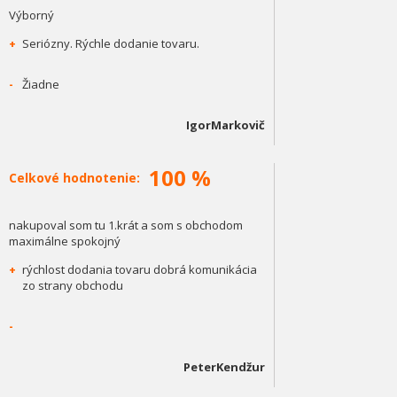
Výborný
+
Seriózny. Rýchle dodanie tovaru.
-
Žiadne
IgorMarkovič
100 %
Celkové hodnotenie:
nakupoval som tu 1.krát a som s obchodom
maximálne spokojný
+
rýchlost dodania tovaru dobrá komunikácia
zo strany obchodu
-
PeterKendžur