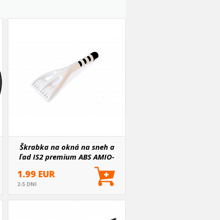
Škrabka na okná na sneh a
ľad IS2 premium ABS AMIO-
01462
1.99 EUR
2-5 DNI