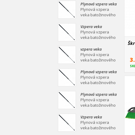
mm Plynová vzpera
Plynová vzpera veka
veka batožinového
batožinového
Plynová vzpera
priestoru Ei
priestoru 639/258
veka batožinového
mm
priestoru 639/258
mm Plynová vzpera
Vzpera veka
veka batožinového
batožinového
Plynová vzpera
priestoru Ei
priestoru 387/139
veka batožinového
mm
priestoru 387/139
Škr
mm Plynová vzpera
vzpera veka
veka batožinového
batožinového
Plynová vzpera
3
priestoru Ei
priestoru 558/253
veka batožinového
mm
priestoru 558/253
SK
mm Plynová vzpera
Plynová vzpera veka
veka batožinového
batožinového
Plynová vzpera
priestoru Ei
priestoru 549/219
veka batožinového
mm
priestoru 549/219
mm Plynová vzpera
Plynová vzpera veka
veka batožinového
batožinového
Plynová vzpera
priestoru Ei
priestoru 467/160
veka batožinového
mm
priestoru 467/160
mm Plynová vzpera
Vzpera veka
veka batožinového
batožinového
Plynová vzpera
priestoru Ei
priestoru 475/180
veka batožinového
mm
priestoru 475/180