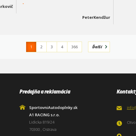
-
rkovič
PeterKendžur
1
2
3
4
366
Ďalší
Predajňa a reklamácia
Kontakt
SportovniAutodoplnky.sk
info
A1 RACING s.r.o.
Lidicka 819/24
Otvor
70300 , Ostrava