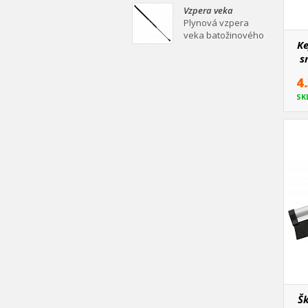
mm Plynová vzpera
Vzpera veka
veka batožinového
batožinového
Plynová vzpera
priestoru Ei
priestoru 530/210
veka batožinového
Ke
mm
priestoru 530/210
s
mm Plynová vzpera
veka batožinového
4
priestoru Ei
SK
Šk