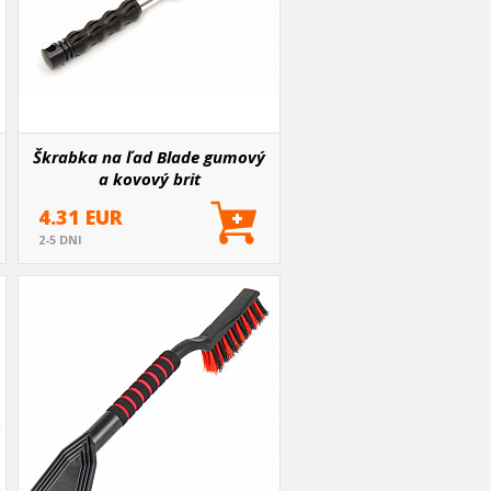
Škrabka na ľad Blade gumový
a kovový brit
4.31 EUR
2-5 DNI