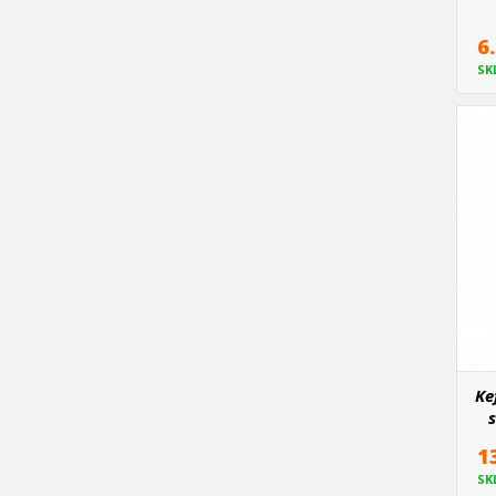
6
SK
Ke
s
s
1
SK