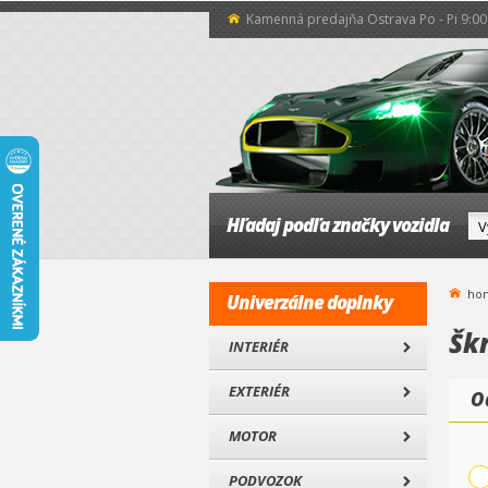
Kamenná predajňa Ostrava Po - Pi 9:00 
Hľadaj podľa značky vozidla
ho
Univerzálne doplnky
Šk
INTERIÉR
EXTERIÉR
O
MOTOR
PODVOZOK