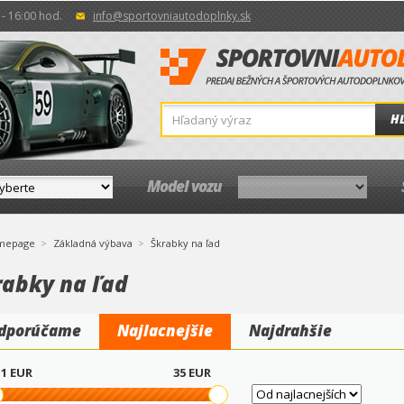
- 16:00 hod.
info@sportovniautodoplnky.sk
H
Model vozu
mepage
Základná výbava
Škrabky na ľad
rabky na ľad
dporúčame
Najlacnejšie
Najdrahšie
1
EUR
35
EUR