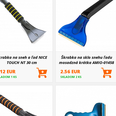
krabka na sneh a ľad NICE
Škrabka na sklo snehu ľadu
TOUCH NT 30 cm
mosadzná krátka AMIO-01458
.12 EUR
2.56 EUR
LADOM 1 KS
SKLADOM 2 KS