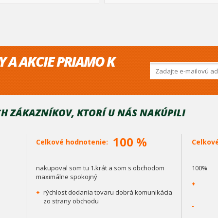
Y A AKCIE PRIAMO K
H ZÁKAZNÍKOV, KTORÍ U NÁS NAKÚPILI
100 %
Celkové hodnotenie:
Celkov
nakupoval som tu 1.krát a som s obchodom
100%
maximálne spokojný
+
+
rýchlost dodania tovaru dobrá komunikácia
zo strany obchodu
-