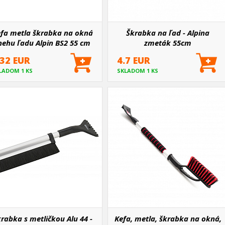
fa metla škrabka na okná
Škrabka na ľad - Alpina
nehu ľadu Alpin BS2 55 cm
zmeták 55cm
.32 EUR
4.7 EUR
LADOM 1 KS
SKLADOM 1 KS
rabka s metličkou Alu 44 -
Kefa, metla, škrabka na okná,