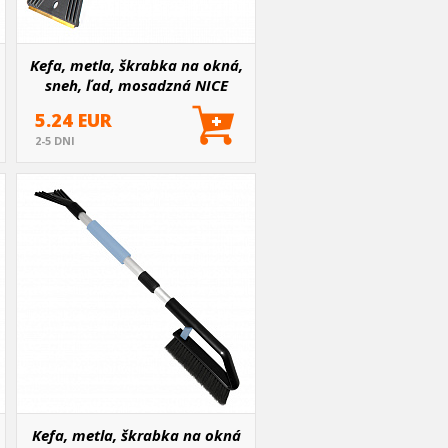
Kefa, metla, škrabka na okná,
sneh, ľad, mosadzná NICE
TOUCH NT 50 cm
5.24 EUR
2-5 DNI
Kefa, metla, škrabka na okná