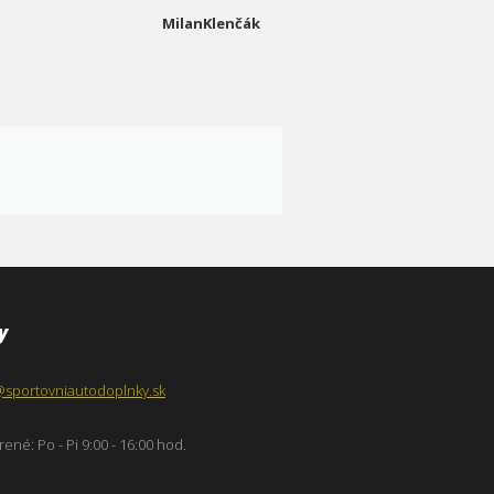
MilanKlenčák
y
@sportovniautodoplnky.sk
ené: Po - Pi 9:00 - 16:00 hod.