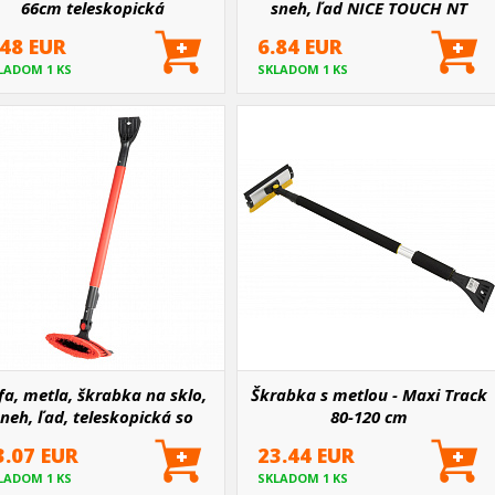
66cm teleskopická
sneh, ľad NICE TOUCH NT
ALUMINIUM 75 cm
.48 EUR
6.84 EUR
LADOM 1 KS
SKLADOM 1 KS
fa, metla, škrabka na sklo,
Škrabka s metlou - Maxi Track
neh, ľad, teleskopická so
80-120 cm
tierkou na vodu 98-134 cm
3.07 EUR
23.44 EUR
LADOM 1 KS
SKLADOM 1 KS