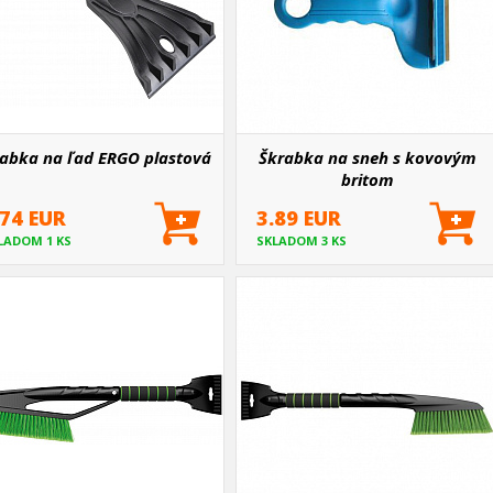
abka na ľad ERGO plastová
Škrabka na sneh s kovovým
britom
.74 EUR
3.89 EUR
LADOM 1 KS
SKLADOM 3 KS