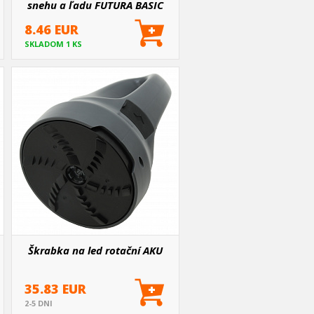
snehu a ľadu FUTURA BASIC
teleskopická 82/110
8.46 EUR
SKLADOM 1 KS
Škrabka na led rotační AKU
35.83 EUR
2-5 DNI