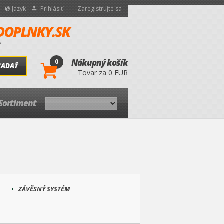
Jazyk
Prihlásiť
Zaregistrujte sa
0
Nákupný košík
ĽADAŤ
Tovar za 0 EUR
Sortiment
ZÁVĚSNÝ SYSTÉM