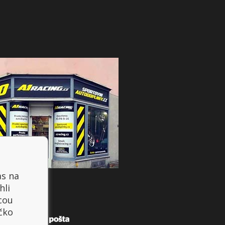
as na
hli
cou
íčko