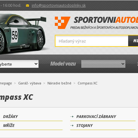
- 16:00 hod.
info@sportovniautodoplnky.sk
H
Model vozu
mepage
Garáž- výbava
Náradie bežné
Compass XC
mpass XC
DRŽÁKY
PARKOVACÍ ZÁBRANY
MŘÍŽE
STOJANY