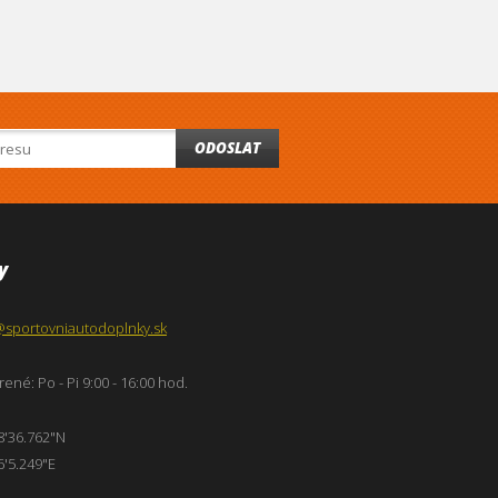
ODOSLAT
y
@sportovniautodoplnky.sk
ené: Po - Pi 9:00 - 16:00 hod.
8'36.762"N
6'5.249"E