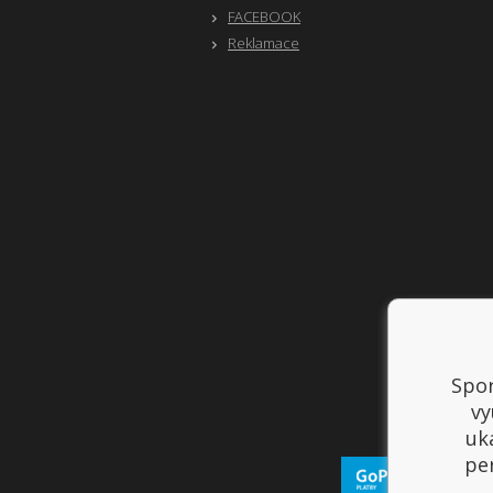
FACEBOOK
Reklamace
Spor
vy
uk
per