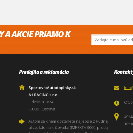
Y A AKCIE PRIAMO K
Predajňa a reklamácia
Kontakt
SportovniAutodoplnky.sk
info
A1 RACING s.r.o.
Lidicka 819/24
Otvor
70300 , Ostrava
49°4
Autom sa k nám dostanete najlepsie z Rudnej
18°1
ulice, kde na križovatke (IMPEXTA 3000, predaj