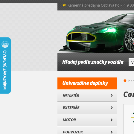
Kamenná predajňa Ostrava Po - Pi 9:00 
Hľadaj podľa značky vozidla
ho
Univerzálne doplnky
Co
INTERIÉR
EXTERIÉR
MOTOR
PODVOZOK