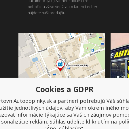
áut amerických) zahnete doľava Tretí
odbočkou vľavo vedľa auto farieb Lecher
nájdete naši predajňu.
Cookies a GDPR
tovniAutodoplnky.sk a partneri potrebujú Váš súhl
Platba a doprava
užitie jednotlivých údajov, aby Vám okrem iného mo
azovať informácie týkajúce sa Vašich záujmov pomo
sonalizácie reklám. Súhlas udelíte kliknutím na pol
"Áno, súhlasím".