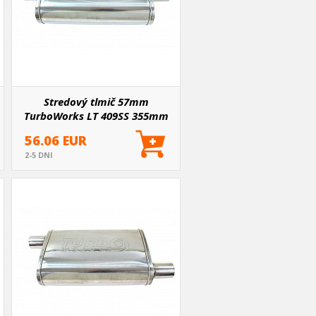
Stredový tlmič 57mm
TurboWorks LT 409SS 355mm
56.06 EUR
2-5 DNI