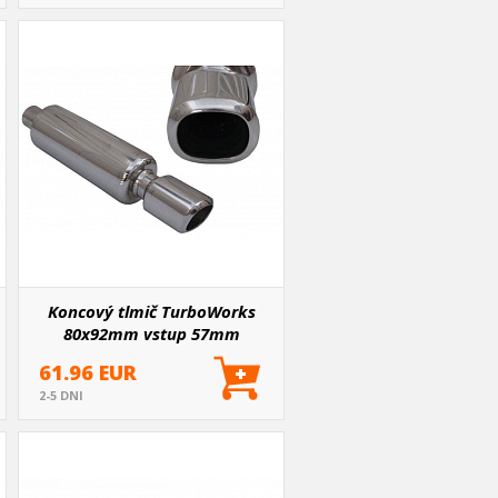
Koncový tlmič TurboWorks
80x92mm vstup 57mm
61.96 EUR
2-5 DNI