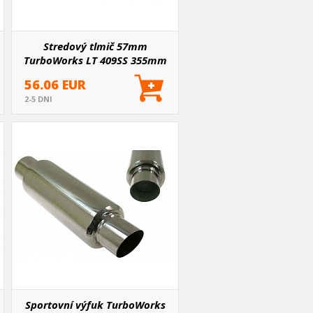
Stredový tlmič 57mm
TurboWorks LT 409SS 355mm
56.06 EUR
2-5 DNI
Sportovní výfuk TurboWorks