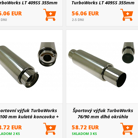
rboWorks LT 409SS 355mm
TurboWorks LT 409SS 355mm
6.06 EUR
56.06 EUR
5 DNI
2-5 DNI
ortovní výfuk TurboWorks
Športový výfuk TurboWorks
/100 mm kulatá koncovka +
76/90 mm dlhá okrúhla
silencer
koncovka
8.72 EUR
58.72 EUR
LADOM 2 KS
SKLADOM 3 KS