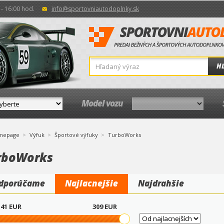
- 16:00 hod.
info@sportovniautodoplnky.sk
H
Model vozu
mepage
Výfuk
Športové výfuky
TurboWorks
rboWorks
dporúčame
Najlacnejšie
Najdrahšie
41
EUR
309
EUR