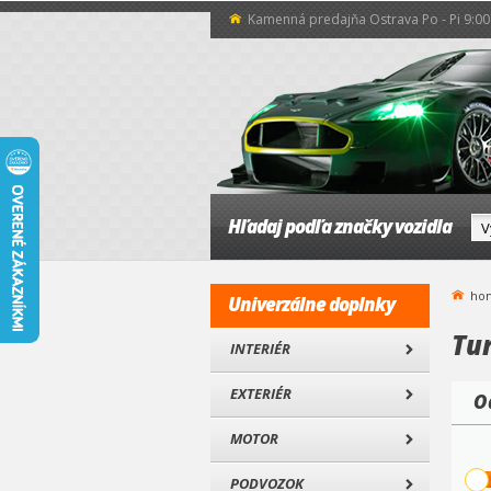
Kamenná predajňa Ostrava Po - Pi 9:00 
Hľadaj podľa značky vozidla
ho
Univerzálne doplnky
Tu
INTERIÉR
EXTERIÉR
O
MOTOR
PODVOZOK