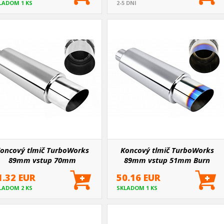
LADOM 1 KS
2-5 DNI
oncový tlmič TurboWorks
Koncový tlmič TurboWorks
89mm vstup 70mm
89mm vstup 51mm Burn
1.32 EUR
50.16 EUR
LADOM 2 KS
SKLADOM 1 KS