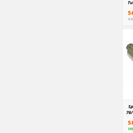
Tu
5
2-
Sp
76
5
SK