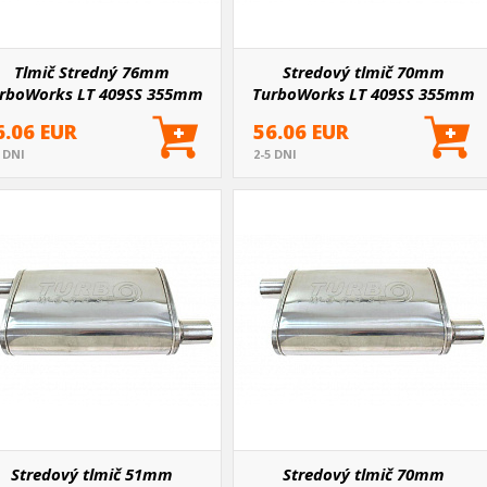
Tlmič Stredný 76mm
Stredový tlmič 70mm
rboWorks LT 409SS 355mm
TurboWorks LT 409SS 355mm
6.06 EUR
56.06 EUR
5 DNI
2-5 DNI
Stredový tlmič 51mm
Stredový tlmič 70mm