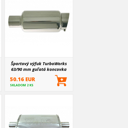
Športový výfuk TurboWorks
63/90 mm guľatá koncovka
krátka verzia
50.16 EUR
SKLADOM 2 KS