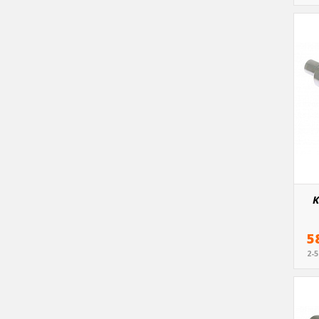
K
5
2-