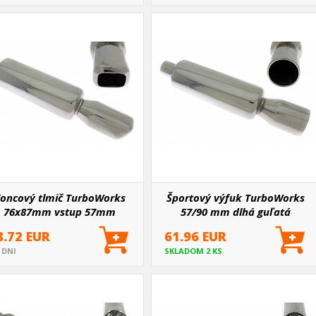
oncový tlmič TurboWorks
Športový výfuk TurboWorks
76x87mm vstup 57mm
57/90 mm dlhá guľatá
koncovka
8.72 EUR
61.96 EUR
5 DNI
SKLADOM 2 KS