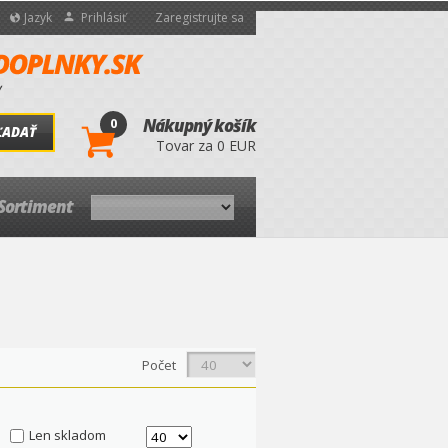
Jazyk
Prihlásiť
Zaregistrujte sa
0
Nákupný košík
ĽADAŤ
Tovar za 0 EUR
Sortiment
Počet
Len skladom