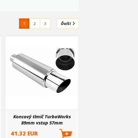
1
2
3
Ďalší
Koncový tlmič TurboWorks
89mm vstup 57mm
41.32 EUR