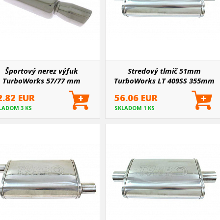
Športový nerez výfuk
Stredový tlmič 51mm
TurboWorks 57/77 mm
TurboWorks LT 409SS 355mm
2.82 EUR
56.06 EUR
LADOM 3 KS
SKLADOM 1 KS