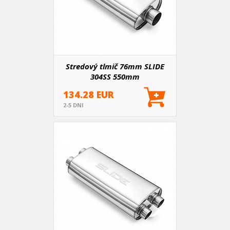
Stredový tlmič 76mm SLIDE
304SS 550mm
134.28 EUR
2-5 DNI