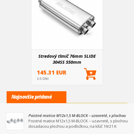
Stredový tlmič 76mm SLIDE
304SS 550mm
145.31 EUR
2-5 DNI
Najnovšie pridané
Poistné matice M12x1,5 M-BLOCK – uzavreté, s plochou
dosadacou plochou a podložkou, na kľúč 19/21
Poistné matice M12x1,5 M-BLOCK – uzavreté, s plochou
dosadacou plochou a podložkou, na kľúč 19/21 K