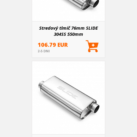
Stredový tlmič 76mm SLIDE
304SS 550mm
106.79 EUR
2-5 DNI