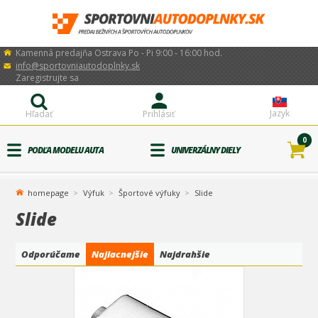
Kamenná predajňa Ostrava Po - Pi 9:00 - 16:00 hod.
info@sportovniautodoplnky.sk
Zaregistrujte sa
Jazyk
Hľadať
Prihlásiť
0
PODĽA MODELU AUTA
UNIVERZÁLNY DIELY
homepage
Výfuk
Športové výfuky
Slide
Slide
Odporúčame
Najlacnejšie
Najdrahšie