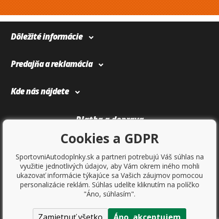
Dôležité informácie
Predajňa a reklamácia
Kde nás nájdete
Platba a doprava
Cookies a GDPR
SportovniAutodoplnky.sk a partneri potrebujú Váš súhlas na
využitie jednotlivých údajov, aby Vám okrem iného mohli
ukazovať informácie týkajúce sa Vašich záujmov pomocou
personalizácie reklám. Súhlas udelíte kliknutím na políčko
"Áno, súhlasím".
Zamietnuť všetko
Áno, akceptujem