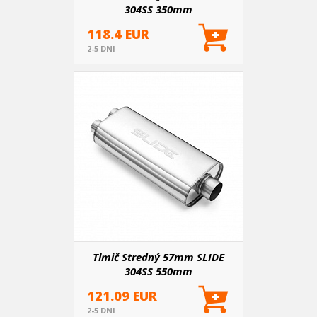
304SS 350mm
118.4 EUR
2-5 DNI
Tlmič Stredný 57mm SLIDE
304SS 550mm
121.09 EUR
2-5 DNI