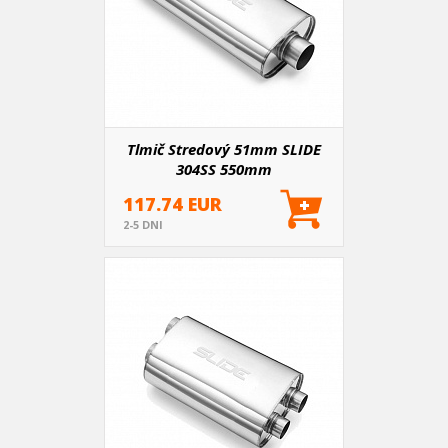
Tlmič Stredový 51mm SLIDE
304SS 550mm
117.74 EUR
2-5 DNI