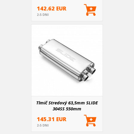
142.62 EUR
2-5 DNI
Tlmič Stredový 63,5mm SLIDE
304SS 550mm
145.31 EUR
2-5 DNI