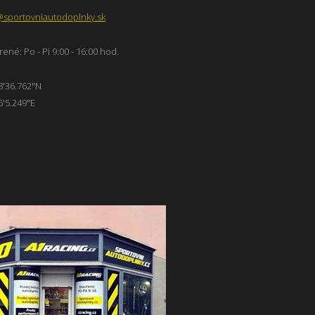
@sportovniautodoplnky.sk
ené: Po - Pi 9:00 - 16:00 hod.
8'36.762"N
6'5.249"E