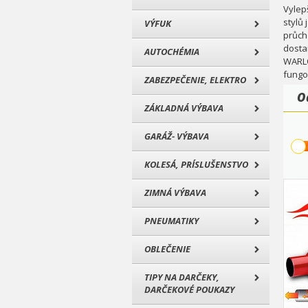
Vylep
stylů
VÝFUK
průch
dosta
AUTOCHÉMIA
WARLO
fungo
ZABEZPEČENIE, ELEKTRO
O
ZÁKLADNÁ VÝBAVA
GARÁŽ- VÝBAVA
KOLESÁ, PRÍSLUŠENSTVO
ZIMNÁ VÝBAVA
PNEUMATIKY
OBLEČENIE
TIPY NA DARČEKY,
DARČEKOVÉ POUKAZY