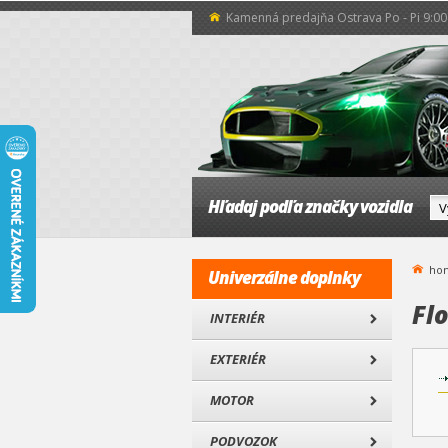
Kamenná predajňa Ostrava Po - Pi 9:00 
Hľadaj podľa značky vozidla
ho
Univerzálne doplnky
Fl
INTERIÉR
EXTERIÉR
MOTOR
PODVOZOK