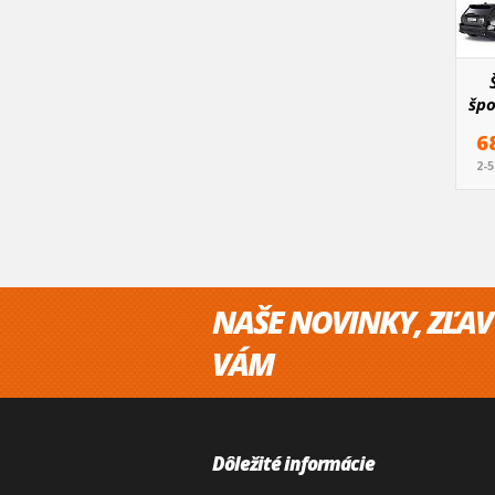
špo
HO
6
2-
NAŠE NOVINKY, ZĽAV
VÁM
Dôležité informácie