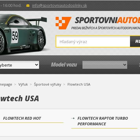
- 16:00 hod.
info@sportovniautodoplnky.sk
H
Model vozu
mepage
Výfuk
Športové výfuky
Flowtech USA
owtech USA
FLOWTECH RED HOT
FLOWTECH RAPTOR TURBO
PERFORMANCE