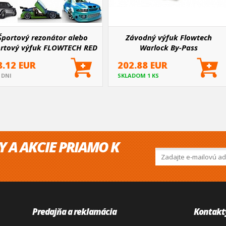
Športový rezonátor alebo
Závodný výfuk Flowtech
rtový výfuk FLOWTECH RED
Warlock By-Pass
T 55, 60 a 65 mm (vonkajší
8.12 EUR
202.88 EUR
priemer)
5 DNI
SKLADOM 1 KS
Y A AKCIE PRIAMO K
Predajňa a reklamácia
Kontakt