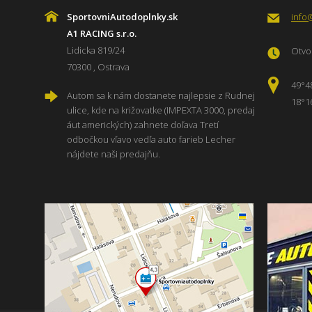
SportovniAutodoplnky.sk
info
A1 RACING s.r.o.
Lidicka 819/24
Otvor
70300 , Ostrava
49°4
Autom sa k nám dostanete najlepsie z Rudnej
18°1
ulice, kde na križovatke (IMPEXTA 3000, predaj
áut amerických) zahnete doľava Tretí
odbočkou vľavo vedľa auto farieb Lecher
nájdete naši predajňu.