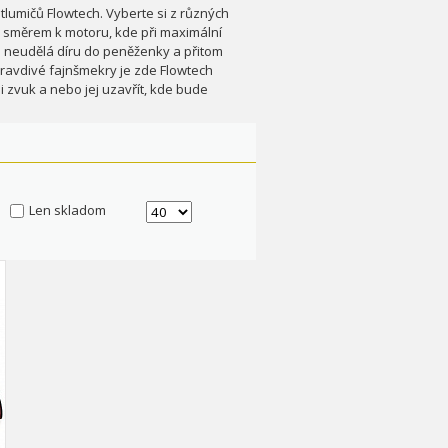
lumičů Flowtech. Vyberte si z různých
ci směrem k motoru, kde při maximální
e neudělá díru do peněženky a přitom
ravdivé fajnšmekry je zde Flowtech
 zvuk a nebo jej uzavřít, kde bude
Len skladom