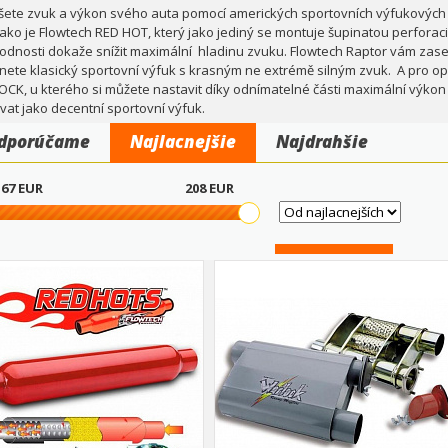
šete zvuk a výkon svého auta pomocí amerických sportovních výfukových t
 jako je Flowtech RED HOT, který jako jediný se montuje šupinatou perfora
odnosti dokaže snížit maximální hladinu zvuku. Flowtech Raptor vám zas
nete klasický sportovní výfuk s krasným ne extrémě silným zvuk. A pro op
CK, u kterého si můžete nastavit díky odnímatelné části maximální výkon i
vat jako decentní sportovní výfuk.
dporúčame
Najlacnejšie
Najdrahšie
67
EUR
208
EUR