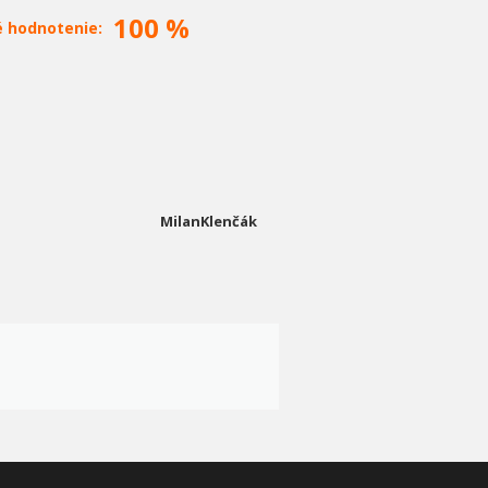
100 %
é hodnotenie:
MilanKlenčák