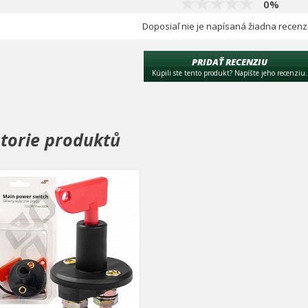
0%
Doposiaľ nie je napísaná žiadna recenz
PRIDAŤ RECENZIU
Kúpili ste tento produkt? Napíšte jeho recenziu.
storie produktů