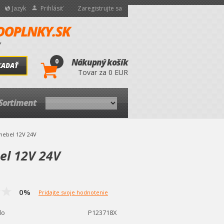
Jazyk
Prihlásiť
Zaregistrujte sa
0
Nákupný košík
ĽADAŤ
Tovar za 0 EUR
Sortiment
hebel 12V 24V
el 12V 24V
0%
Pridajte svoje hodnotenie
lo
P123718X