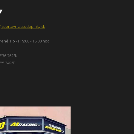
y
@sportovniautodoplnky.sk
ené: Po - Pi 9:00 - 16:00 hod.
8'36.762"N
6'5.249"E