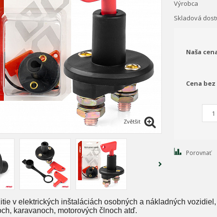
Výrobca
Skladová dos
Naša cen
Cena bez
Zvětšit
Porovnať
itie v elektrických inštaláciách osobných a nákladných vozidie
joch, karavanoch, motorových člnoch atď.