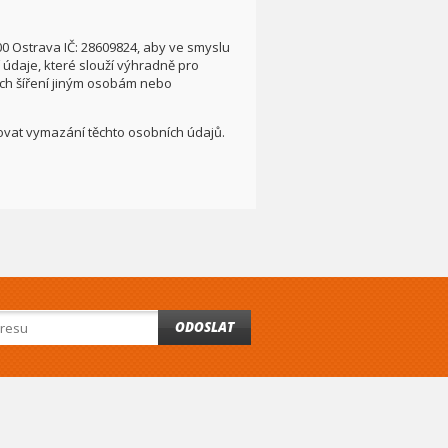
00 Ostrava IČ: 28609824, aby ve smyslu
údaje, které slouží výhradně pro
ích šíření jiným osobám nebo
adovat vymazání těchto osobních údajů.
ODOSLAT