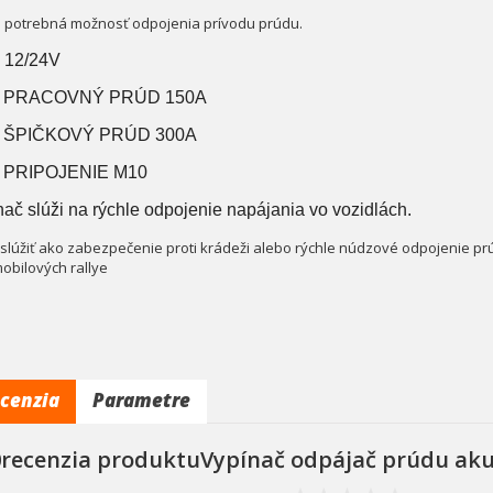
e potrebná možnosť odpojenia prívodu prúdu.
12/24V
PRACOVNÝ PRÚD 150A
ŠPIČKOVÝ PRÚD 300A
PRIPOJENIE M10
ač slúži na rýchle odpojenie napájania vo vozidlách.
slúžiť ako zabezpečenie proti krádeži alebo rýchle núdzové odpojenie prú
obilových rallye
cenzia
Parametre
0recenzia produktuVypínač odpájač prúdu aku