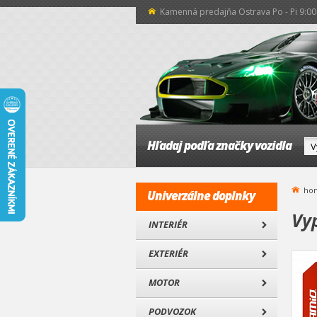
Kamenná predajňa Ostrava Po - Pi 9:00 
Hľadaj podľa značky vozidla
ho
Univerzálne doplnky
Vy
INTERIÉR
EXTERIÉR
MOTOR
PODVOZOK