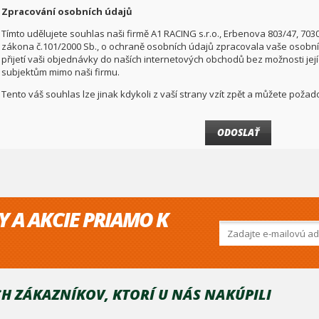
Zpracování osobních údajů
Tímto udělujete souhlas naši firmě A1 RACING s.r.o., Erbenova 803/47, 703
zákona č.101/2000 Sb., o ochraně osobních údajů zpracovala vaše osobní 
přijetí vaši objednávky do naších internetových obchodů bez možnosti jej
subjektům mimo naši firmu.
Tento váš souhlas lze jinak kdykoli z vaší strany vzít zpět a můžete pož
Y A AKCIE PRIAMO K
H ZÁKAZNÍKOV, KTORÍ U NÁS NAKÚPILI