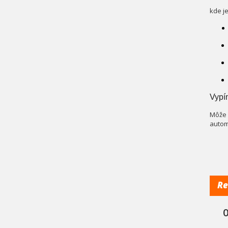
kde j
Vypín
Môže 
autom
Re