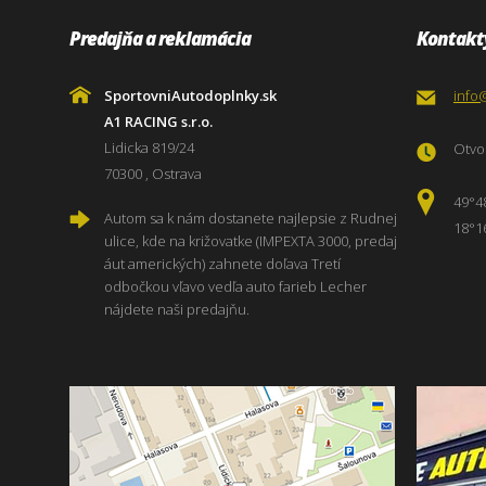
Predajňa a reklamácia
Kontakt
SportovniAutodoplnky.sk
info
A1 RACING s.r.o.
Lidicka 819/24
Otvor
70300 , Ostrava
49°4
Autom sa k nám dostanete najlepsie z Rudnej
18°1
ulice, kde na križovatke (IMPEXTA 3000, predaj
áut amerických) zahnete doľava Tretí
odbočkou vľavo vedľa auto farieb Lecher
nájdete naši predajňu.