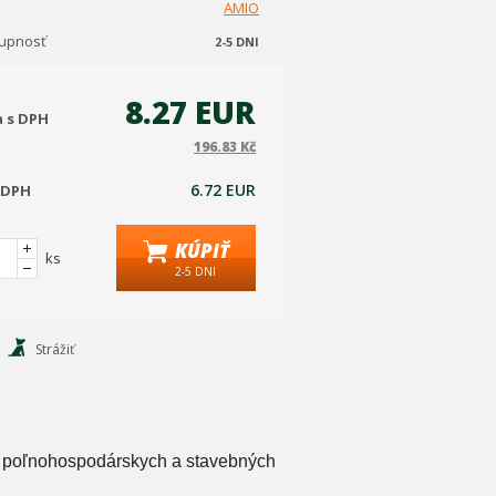
AMIO
tupnosť
2-5 DNI
8.27 EUR
a s DPH
196.83 Kč
6.72 EUR
 DPH
KÚPIŤ
ks
2-5 DNI
Strážiť
l, poľnohospodárskych a stavebných