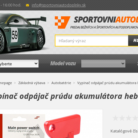
- 16:00 hod.
info@sportovniautodoplnky.sk
H
Model vozu
mepage
Základná výbava
Autobatérie
Vypínač odpájač prúdu akumulátora 
pínač odpájač prúdu akumulátora heb
Katalógové čís