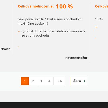
100 %
Celkové hodnotenie:
Celkov
nakupoval som tu 1.krát a som s obchodom
100%
maximálne spokojný
+
+
rýchlost dodania tovaru dobrá komunikácia
zo strany obchodu
-
-
rkovič
PeterKendžur
1
2
3
4
366
Ďalší