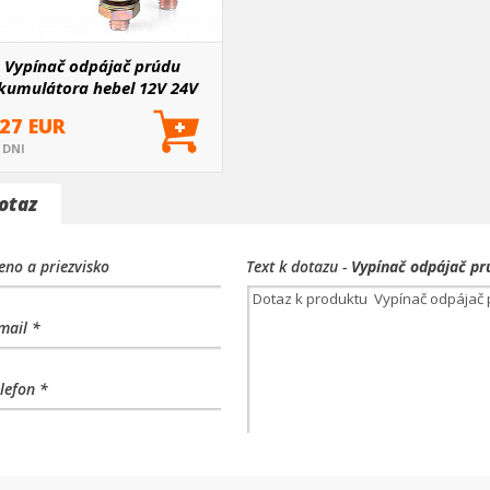
Vypínač odpájač prúdu
kumulátora hebel 12V 24V
.27 EUR
5 DNI
otaz
no a priezvisko
Text k dotazu -
Vypínač odpájač p
mail *
lefon *