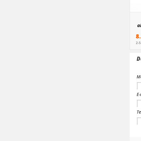
a
8
2-
D
Me
E-
Te