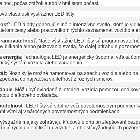
je noc, počas zrážok alebo v hmlistom počasí.
vé vlastnosti výstražnej LED lišty:
nosť
: LED diódy generujú silné a intenzívne svetlo, ktoré je vid
ateľom cesty alebo pracovníkom rýchlo zaznamenať vozidlo ale
ramovateľnosť
: Naše výstražné LED lišty sú programovateľné
v blikania alebo pulzovania svetla, čo ďalej priťahuje pozornos
a energia
: Technológia LED je energeticky úsporná, vďaka čom
rický systém vozidla alebo zariadenia.
táž
: Nosníky je možné namontovať na strechu vozidla alebo na 
zpečená čo najväčšia viditeľnosť z rôznych smerov.
danie
: Môžu byť ovládané z interiéru vozidla pomocou dediko
cou diaľkového ovládača.
oodolnosť
: LED lišty sú odolné voči poveternostným podmienkam
ahlivými aj v náročných poveternostných podmienkach.
výstražné majáky zohrávajú kľúčovú úlohu pri zlepšovaní bezpe
ujú rýchlu identifikáciu vozidiel a oblastí vyžadujúcich pozorn