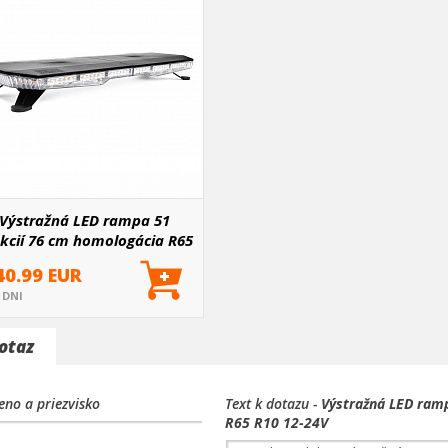
Výstražná LED rampa 51
kcií 76 cm homologácia R65
R10 12-24V
40.99 EUR
5 DNI
otaz
no a priezvisko
Text k dotazu -
Výstražná LED ram
R65 R10 12-24V