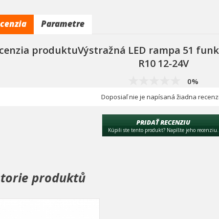
cenzia
Parametre
cenzia produktuVýstražná LED rampa 51 funk
R10 12-24V
0%
Doposiaľ nie je napísaná žiadna recenz
PRIDAŤ RECENZIU
Kúpili ste tento produkt? Napíšte jeho recenziu.
storie produktů