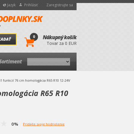
Jazyk
Prihlásiť
Zaregistrujte sa
0
Nákupný košík
ĽADAŤ
Tovar za 0 EUR
Sortiment
1 funkcií 76 cm homologácia R65 R10 12-24V
omologácia R65 R10
0%
Pridajte svoje hodnotenie