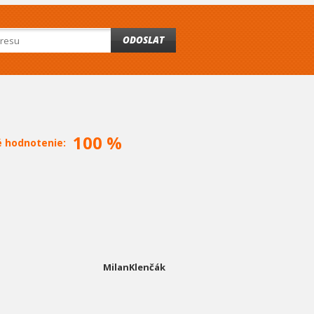
ODOSLAT
100 %
é hodnotenie:
MilanKlenčák