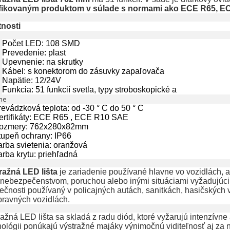
ifikovaným produktom v súlade s normami ako ECE R65, 
tnosti
Počet LED: 108 SMD
Prevedenie: plast
Upevnenie: na skrutky
Kábel: s konektorom do zásuvky zapaľovača
Napätie: 12/24V
Funkcia: 51 funkcií svetla, typy stroboskopické a
lne
revádzková teplota: od -30 ° C do 50 ° C
ertifikáty: ECE R65 , ECE R10 SAE
ozmery: 762x280x82mm
tupeň ochrany: IP66
arba svietenia: oranžová
arba krytu: priehľadná
ražná LED lišta
je zariadenie používané hlavne vo vozidlách, 
 nebezpečenstvom, poruchou alebo inými situáciami vyžadujúcim
ečnosti používaný v policajných autách, sanitkách, hasičských 
pravných vozidlách.
ažná LED lišta sa skladá z radu diód, ktoré vyžarujú intenzívne
nológii ponúkajú výstražné majáky výnimočnú viditeľnosť aj za