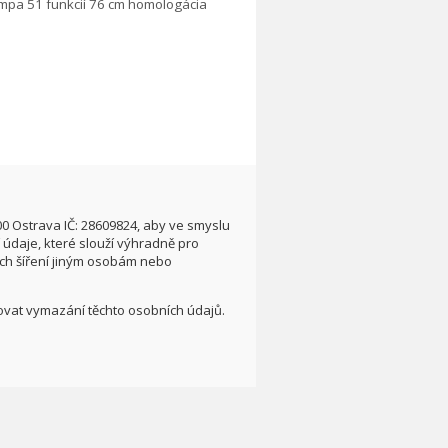
00 Ostrava IČ: 28609824, aby ve smyslu
údaje, které slouží výhradně pro
ích šíření jiným osobám nebo
adovat vymazání těchto osobních údajů.