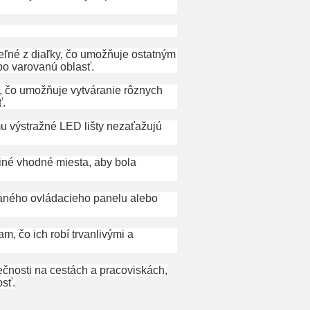
iteľné z diaľky, čo umožňuje ostatným
bo varovanú oblasť.
, čo umožňuje vytváranie rôznych
ť.
u výstražné LED lišty nezaťažujú
iné vhodné miesta, aby bola
vaného ovládacieho panelu alebo
, čo ich robí trvanlivými a
čnosti na cestách a pracoviskách,
osť.