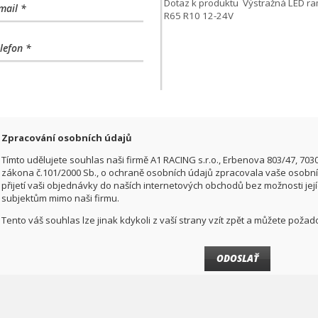
mail *
lefon *
Zpracování osobních údajů
Tímto udělujete souhlas naši firmě A1 RACING s.r.o., Erbenova 803/47, 703
zákona č.101/2000 Sb., o ochraně osobních údajů zpracovala vaše osobní 
přijetí vaši objednávky do naších internetových obchodů bez možnosti jej
subjektům mimo naši firmu.
Tento váš souhlas lze jinak kdykoli z vaší strany vzít zpět a můžete pož