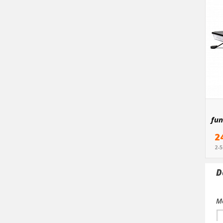
fun
2
2-
D
Me