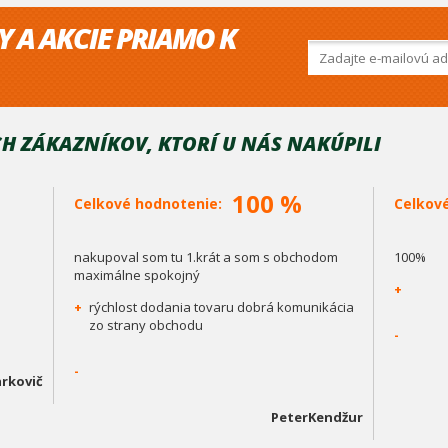
Y A AKCIE PRIAMO K
H ZÁKAZNÍKOV, KTORÍ U NÁS NAKÚPILI
100 %
Celkové hodnotenie:
Celkov
nakupoval som tu 1.krát a som s obchodom
100%
maximálne spokojný
+
+
rýchlost dodania tovaru dobrá komunikácia
zo strany obchodu
-
-
rkovič
PeterKendžur