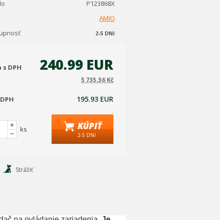
lo
P123868X
AMIO
tupnosť
2-5 DNI
240.99 EUR
a s DPH
5 735.56 Kč
195.93 EUR
 DPH
KÚPIŤ
ks
2-5 DNI
Strážiť
ádač na ovládanie zariadenia.
Je