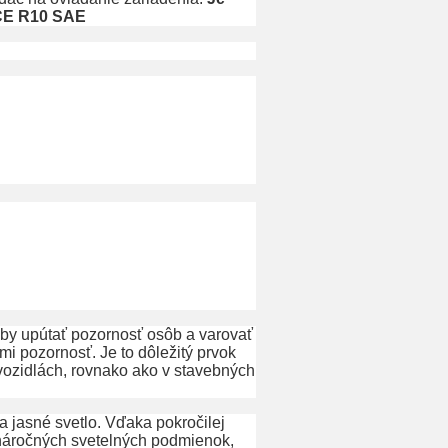
ECE R10 SAE
aby upútať pozornosť osôb a varovať
i pozornosť. Je to dôležitý prvok
vozidlách, rovnako ako v stavebných
 a jasné svetlo. Vďaka pokročilej
 náročných svetelných podmienok,