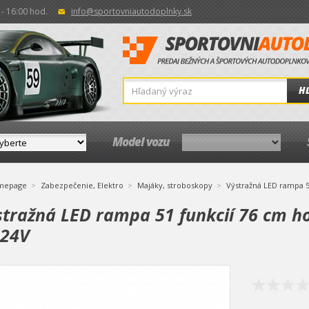
- 16:00 hod.
info@sportovniautodoplnky.sk
H
Model vozu
mepage
Zabezpečenie, Elektro
Majáky, stroboskopy
Výstražná LED rampa 5
stražná LED rampa 51 funkcií 76 cm h
-24V