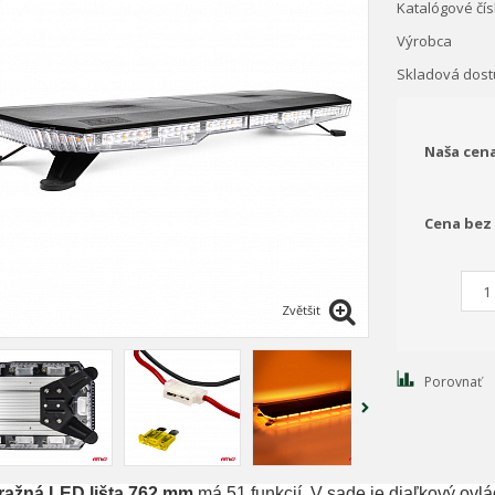
Katalógové čís
Výrobca
Skladová dos
Naša cen
Cena bez
Zvětšit
Porovnať
ražná LED lišta 762 mm
má 51 funkcií. V sade je diaľkový ovl