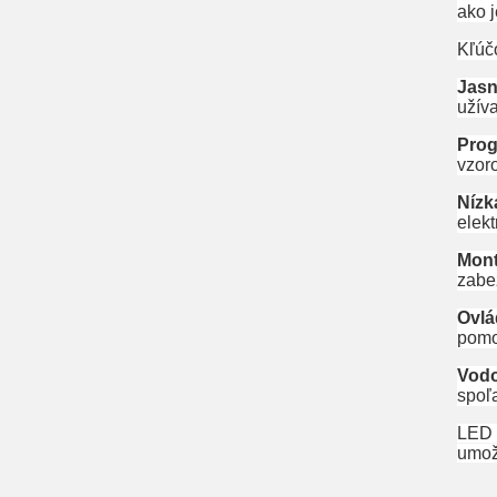
ako 
Kľúčo
Jas
užív
Prog
vzoro
Nízk
elekt
Mon
zabe
Ovlá
pomo
Vod
spoľ
LED 
umožň