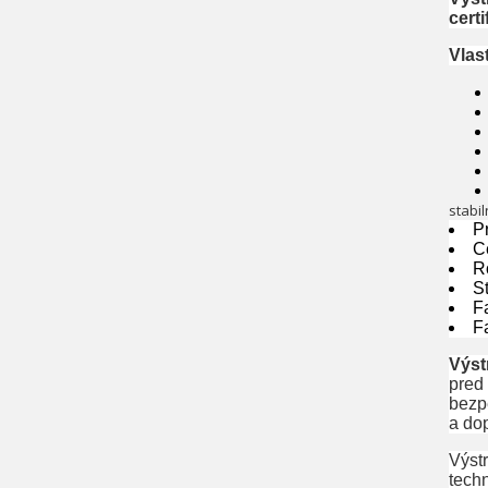
cert
Vlas
stabi
P
C
R
S
F
F
Výst
pred
bezp
a do
Výstr
tech