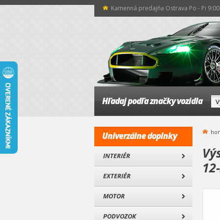
Kamenná predajňa Ostrava Po - Pi 9:00 
Hľadaj podľa značky vozidla
ho
Univerzálne doplnky
Vý
INTERIÉR
12
EXTERIÉR
MOTOR
PODVOZOK