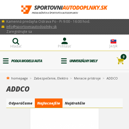
Kamenná predajňa Ostrava Po - Pi 9:00 - 16:00 hod.
info@sportovniautodoplnky.sk
Zaregistrujte sa
Jazyk
Hľadať
Prihlásiť
0
PODĽA MODELU AUTA
UNIVERZÁLNY DIELY
homepage
Zabezpečenie, Elektro
Meracie prístroje
ADDCO
ADDCO
Odporúčame
Najlacnejšie
Najdrahšie