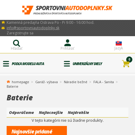
Kamenná predajňa Ostrava Po - Pi 9:00 - 16:00 hod.
info@sportovniautodoplnky.sk
Zaregistrujte sa
Jazyk
Hľadať
Prihlásiť
0
PODĽA MODELU AUTA
UNIVERZÁLNY DIELY
homepage
Garáž- výbava
Náradie bežné
FALA - Sanita
Baterie
Baterie
Odporúčame
Najlacnejšie
Najdrahšie
V tejto kategórii nie sú žiadne produkty.
Najnovšie pridané