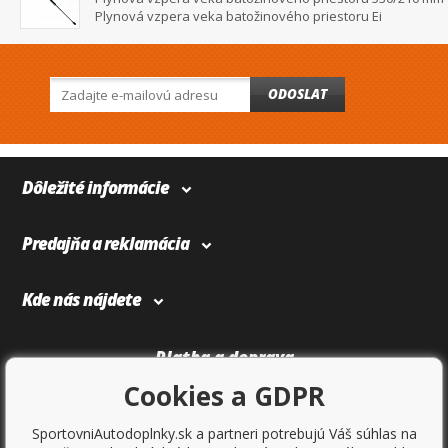
Plynová vzpera veka batožinového priestoru Ei
ODOSLAT
Dôležité informácie
Predajňa a reklamácia
Kde nás nájdete
Platba a doprava
Cookies a GDPR
SportovniAutodoplnky.sk a partneri potrebujú Váš súhlas na