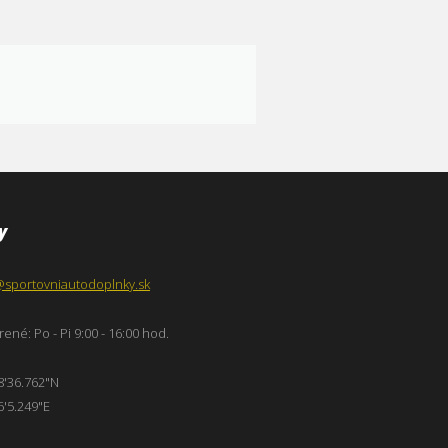
y
@sportovniautodoplnky.sk
ené: Po - Pi 9:00 - 16:00 hod.
8'36.762"N
6'5.249"E