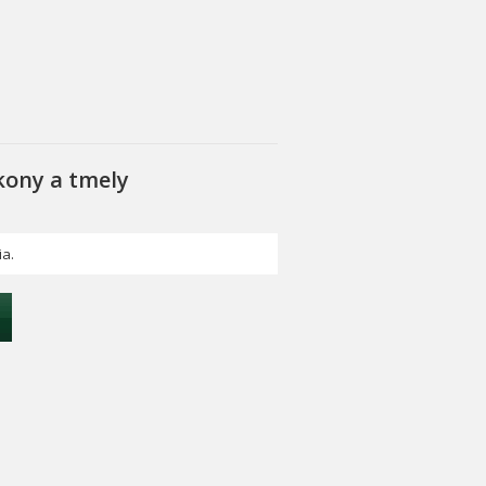
kony a tmely
ia.