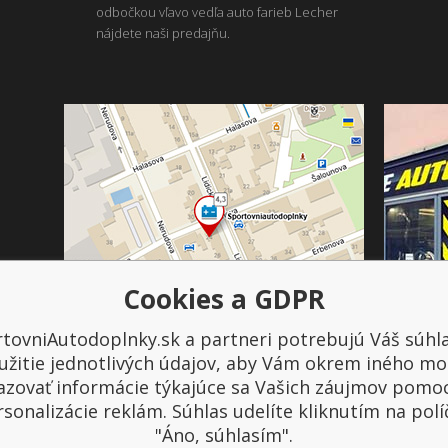
odbočkou vľavo vedľa auto farieb Lecher
nájdete naši predajňu.
Cookies a GDPR
tovniAutodoplnky.sk a partneri potrebujú Váš súhl
Platba a doprava
užitie jednotlivých údajov, aby Vám okrem iného mo
azovať informácie týkajúce sa Vašich záujmov pomo
sonalizácie reklám. Súhlas udelíte kliknutím na pol
"Áno, súhlasím".