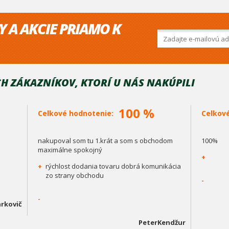
Y A AKCIE PRIAMO K
H ZÁKAZNÍKOV, KTORÍ U NÁS NAKÚPILI
100 %
Celkové hodnotenie:
Celkov
nakupoval som tu 1.krát a som s obchodom
100%
maximálne spokojný
+
+
rýchlost dodania tovaru dobrá komunikácia
zo strany obchodu
-
-
rkovič
PeterKendžur