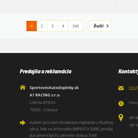
1
2
3
4
366
Ďalší
Predajňa a reklamácia
Kontakt
SportovniAutodoplnky.sk
info
A1 RACING s.r.o.
Lidicka 819/24
Otvor
70300 , Ostrava
49°4
Autom sa k nám dostanete najlepsie z Rudnej
18°1
ulice, kde na križovatke (IMPEXTA 3000, predaj
áut amerických) zahnete doľava Tretí