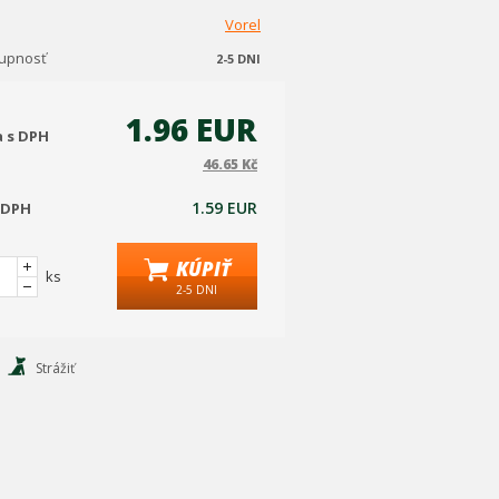
Vorel
tupnosť
2-5 DNI
1.96 EUR
a s DPH
46.65 Kč
1.59 EUR
 DPH
KÚPIŤ
ks
2-5 DNI
Strážiť