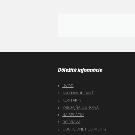
Dôležité informácie
ÚVOD
AKO NAKUPOVAŤ
KONTAKTY
PREDAJŇA OSTRAVA
NA SPLÁTKY
DOPRAVA
OBCHODNÉ PODMIENKY