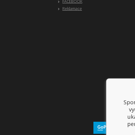
FACEBOOK
Reklamace
Spor
vy
uk
per