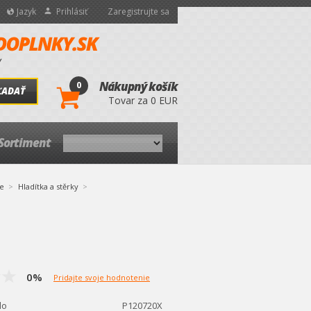
Jazyk
Prihlásiť
Zaregistrujte sa
0
Nákupný košík
ĽADAŤ
Tovar za 0 EUR
Sortiment
e
Hladítka a stěrky
0%
Pridajte svoje hodnotenie
lo
P120720X