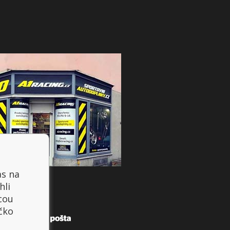
as na
hli
cou
íčko