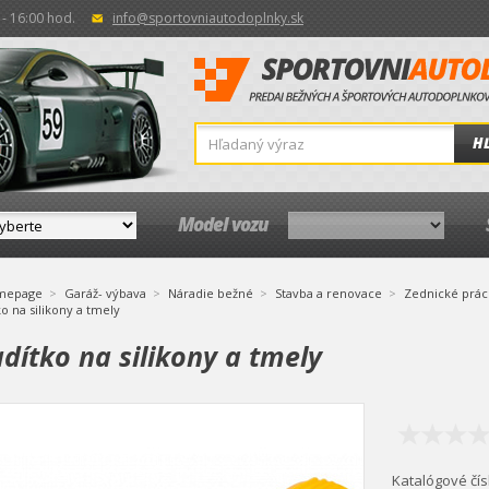
- 16:00 hod.
info@sportovniautodoplnky.sk
H
Model vozu
mepage
Garáž- výbava
Náradie bežné
Stavba a renovace
Zednické prác
ko na silikony a tmely
dítko na silikony a tmely
Katalógové čís