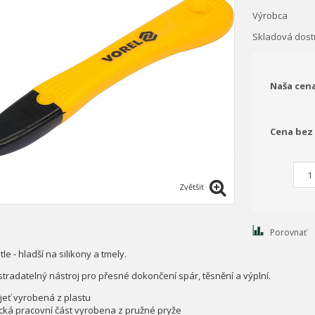
Výrobca
Skladová dos
Naša cen
Cena bez
Zvětšit
Porovnať
le - hladší na silikony a tmely.
tradatelný nástroj pro přesné dokončení spár, těsnění a výplní.
ojeť vyrobená z plastu
ická pracovní část vyrobena z pružné pryže