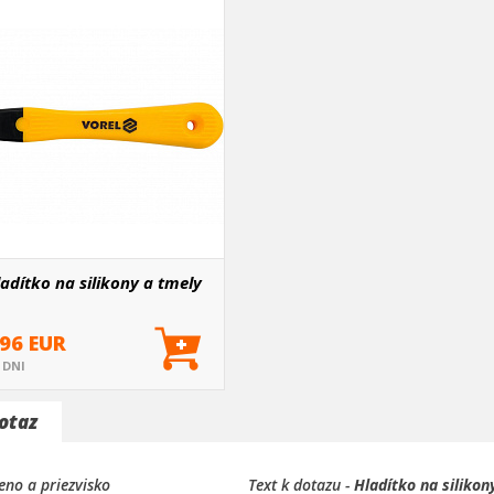
adítko na silikony a tmely
.96 EUR
5 DNI
otaz
no a priezvisko
Text k dotazu -
Hladítko na silikon