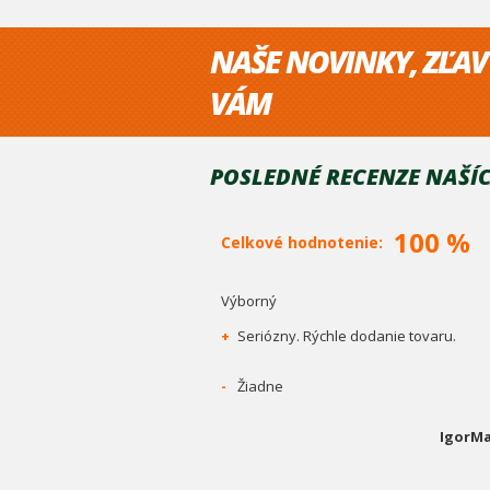
NAŠE NOVINKY, ZĽAV
VÁM
POSLEDNÉ RECENZE NAŠÍC
100 %
Celkové hodnotenie:
Výborný
+
Seriózny. Rýchle dodanie tovaru.
-
Žiadne
IgorMa