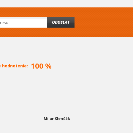
ODOSLAT
100 %
é hodnotenie:
MilanKlenčák