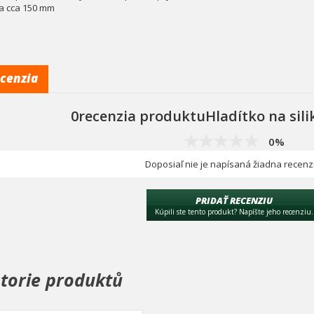
ka cca 150 mm
cenzia
0recenzia produktuHladítko na sili
0%
Doposiaľ nie je napísaná žiadna recenz
PRIDAŤ RECENZIU
Kúpili ste tento produkt? Napíšte jeho recenziu.
storie produktů