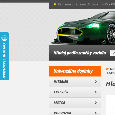
Kamenná predajňa Ostrava Po - Pi 9:00 
Hľadaj podľa značky vozidla
ho
Univerzálne doplnky
Hladít
INTERIÉR
Hla
EXTERIÉR
MOTOR
PODVOZOK