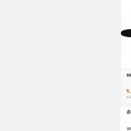
Hl
1
2-
D
Me