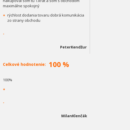
nakupoval som tu 1.krát a som s obchodom
maximálne spokojný
+
rýchlost dodania tovaru dobrá komunikácia
zo strany obchodu
-
PeterKendžur
100 %
Celkové hodnotenie:
100%
+
-
MilanKlenčák