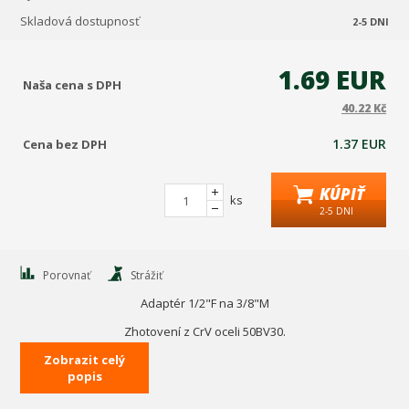
Skladová dostupnosť
2-5 DNI
1.69 EUR
Naša cena s DPH
40.22 Kč
1.37 EUR
Cena bez DPH
KÚPIŤ
ks
2-5 DNI
Porovnať
Strážiť
Adaptér 1/2"F na 3/8"M
Zhotovení z CrV oceli 50BV30.
Zobrazit celý
D šířka (mm)
22
popis
délka (mm)
34
velikost zakočení
3/8" (M)