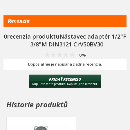
Recenzia
0recenzia produktuNástavec adaptér 1/2"F
- 3/8"M DIN3121 CrV50BV30
0%
Doposiaľ nie je napísaná žiadna recenzia.
PRIDAŤ RECENZIU
Kúpili ste tento produkt? Napíšte jeho recenziu.
Historie produktů