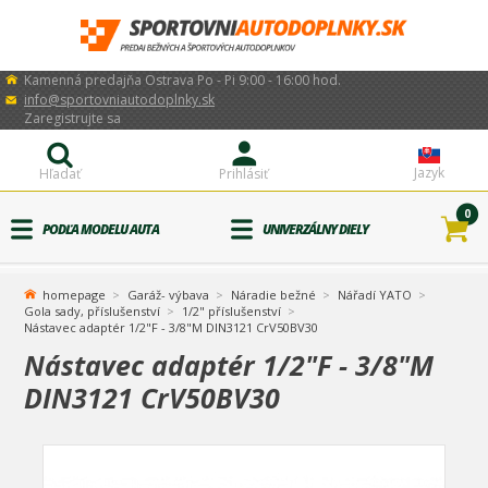
Kamenná predajňa Ostrava Po - Pi 9:00 - 16:00 hod.
info@sportovniautodoplnky.sk
Zaregistrujte sa
Jazyk
Hľadať
Prihlásiť
0
PODĽA MODELU AUTA
UNIVERZÁLNY DIELY
homepage
Garáž- výbava
Náradie bežné
Nářadí YATO
Gola sady, příslušenství
1/2" příslušenství
Nástavec adaptér 1/2"F - 3/8"M DIN3121 CrV50BV30
Nástavec adaptér 1/2"F - 3/8"M
DIN3121 CrV50BV30