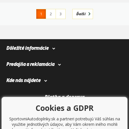
1
2
3
Ďalší
4
366
Dôležité informácie
Predajňa a reklamácia
Kde nás nájdete
Platba a doprava
Cookies a GDPR
SportovniAutodoplnky.sk a partneri potrebujú Váš súhlas na
využitie jednotlivých údajov, aby Vám okrem iného mohli