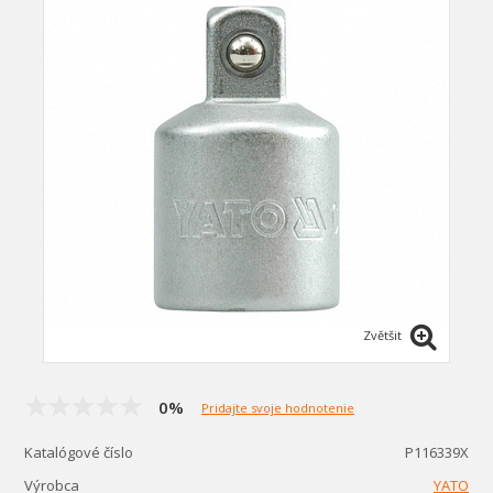
Zvětšit
0%
Pridajte svoje hodnotenie
Katalógové číslo
P116339X
Výrobca
YATO